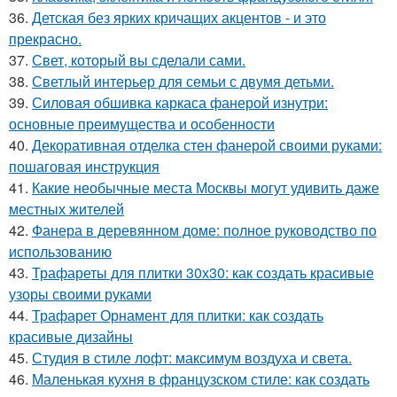
36.
Детская без ярких кричащих акцентов - и это
прекрасно.
37.
Свет, который вы сделали сами.
38.
Светлый интерьер для семьи с двумя детьми.
39.
Силовая обшивка каркаса фанерой изнутри:
основные преимущества и особенности
40.
Декоративная отделка стен фанерой своими руками:
пошаговая инструкция
41.
Какие необычные места Москвы могут удивить даже
местных жителей
42.
Фанера в деревянном доме: полное руководство по
использованию
43.
Трафареты для плитки 30х30: как создать красивые
узоры своими руками
44.
Трафарет Орнамент для плитки: как создать
красивые дизайны
45.
Студия в стиле лофт: максимум воздуха и света.
46.
Маленькая кухня в французском стиле: как создать