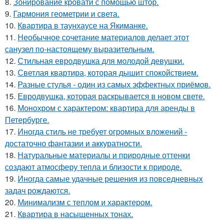
8.
Зонирование кровати с помощью штор.
9.
Гармония геометрии и света.
10.
Квартира в таунхаусе на Якиманке.
11.
Необычное сочетание материалов делает этот
санузел по-настоящему выразительным.
12.
Стильная евродвушка для молодой девушки.
13.
Светлая квартира, которая дышит спокойствием.
14.
Разные стулья - один из самых эффектных приёмов.
15.
Евродвушка, которая раскрывается в новом свете.
16.
Монохром с характером: квартира для аренды в
Петербурге.
17.
Иногда стиль не требует огромных вложений -
достаточно фантазии и аккуратности.
18.
Натуральные материалы и природные оттенки
создают атмосферу тепла и близости к природе.
19.
Иногда самые удачные решения из повседневных
задач рождаются.
20.
Минимализм с теплом и характером.
21.
Квартира в насыщенных тонах.