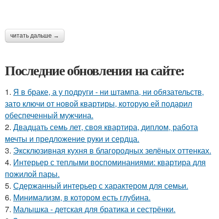
читать дальше →
Последние обновления на сайте:
1.
Я в браке, а у подруги - ни штампа, ни обязательств,
зато ключи от новой квартиры, которую ей подарил
обеспеченный мужчина.
2.
Двадцать семь лет, своя квартира, диплом, работа
мечты и предложение руки и сердца.
3.
Эксклюзивная кухня в благородных зелёных оттенках.
4.
Интерьер с теплыми воспоминаниями: квартира для
пожилой пары.
5.
Сдержанный интерьер с характером для семьи.
6.
Минимализм, в котором есть глубина.
7.
Малышка - детская для братика и сестрёнки.