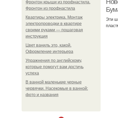
Нов
Фронтон крыши из профнастила.
Бум
Фронтон из профнастила
Квартиры электрика. Монтаж
Эти ш
электропроводки в квартире
пласт
своими руками — пошаговая
инструкция
Цвет ваниль это, какой.
Оформление интерьера
Упражнения по английскому,
которые помогут вам достичь
успеха
В ванной маленькие черные
червячки. Насекомые в ванной:
фото и названия