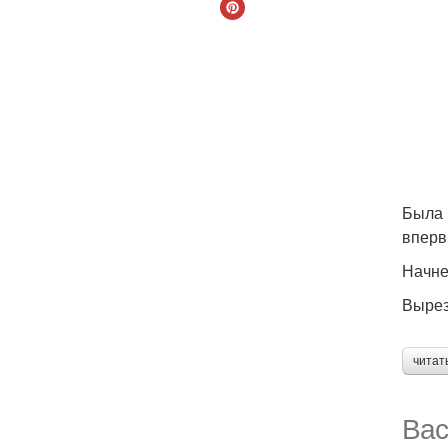
Была 
вперв
Начне
Вырез
читат
Вас