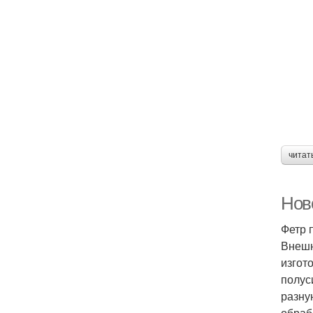
читат
Нов
Фетр 
Внешн
изгот
полус
разну
обраб