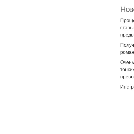
Нов
Проще
стары
предв
Получ
роман
Очень
тонки
прево
Инстр