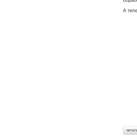
А теп
читат