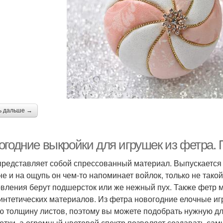
ь дальше →
огодние выкройки для игрушек из фетра.
представляет собой спрессованный материал. Выпускается 
е и на ощупь он чем-то напоминает войлок, только не такой
овления берут подшерсток или же нежный пух. Также фетр м
интетических материалов. Из фетра новогодние елочные иг
ю толщину листов, поэтому вы можете подобрать нужную для
отки, а огромный цветовой спектр позволяет создавать сам