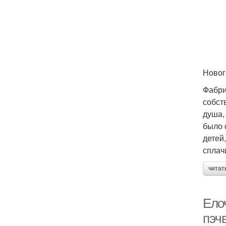
Новог
Фабри
собст
душа,
было 
детей
сплач
читат
Ело
пэч