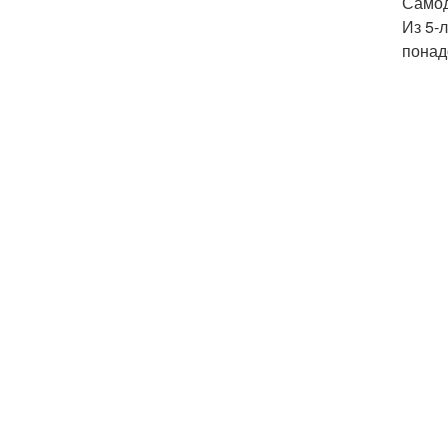
Самод
Из 5-
понад