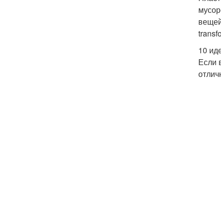
мусор
вещей
trans
10 ид
Если 
отлич