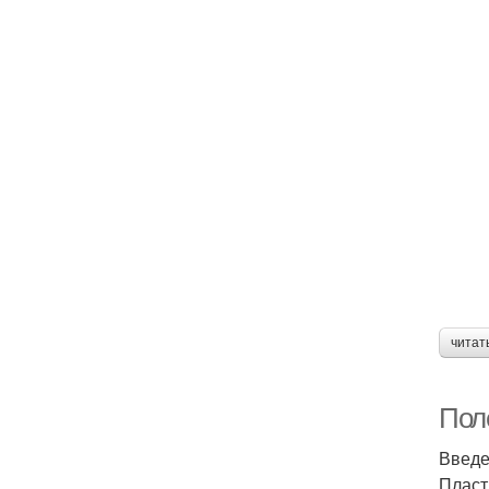
читат
Пол
Введ
Пласт