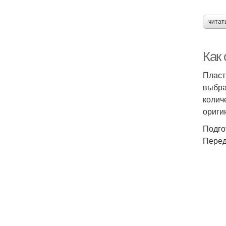
читат
Как
Пласт
выбра
колич
ориги
Подго
Перед