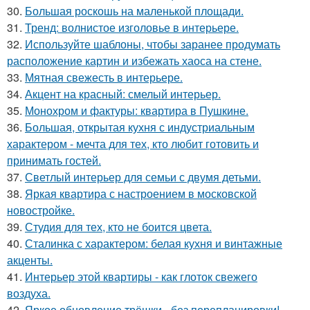
30.
Большая роскошь на маленькой площади.
31.
Тренд: волнистое изголовье в интерьере.
32.
Используйте шаблоны, чтобы заранее продумать
расположение картин и избежать хаоса на стене.
33.
Мятная свежесть в интерьере.
34.
Акцент на красный: смелый интерьер.
35.
Монохром и фактуры: квартира в Пушкине.
36.
Большая, открытая кухня с индустриальным
характером - мечта для тех, кто любит готовить и
принимать гостей.
37.
Светлый интерьер для семьи с двумя детьми.
38.
Яркая квартира с настроением в московской
новостройке.
39.
Студия для тех, кто не боится цвета.
40.
Сталинка с характером: белая кухня и винтажные
акценты.
41.
Интерьер этой квартиры - как глоток свежего
воздуха.
42.
Яркое обновление трёшки - без перепланировки!