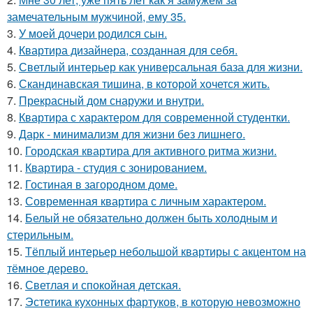
замечательным мужчиной, ему 35.
3.
У моей дочери родился сын.
4.
Квартира дизайнера, созданная для себя.
5.
Светлый интерьер как универсальная база для жизни.
6.
Скандинавская тишина, в которой хочется жить.
7.
Прекрасный дом снаружи и внутри.
8.
Квартира с характером для современной студентки.
9.
Дарк - минимализм для жизни без лишнего.
10.
Городская квартира для активного ритма жизни.
11.
Квартира - студия с зонированием.
12.
Гостиная в загородном доме.
13.
Современная квартира с личным характером.
14.
Белый не обязательно должен быть холодным и
стерильным.
15.
Тёплый интерьер небольшой квартиры с акцентом на
тёмное дерево.
16.
Светлая и спокойная детская.
17.
Эстетика кухонных фартуков, в которую невозможно