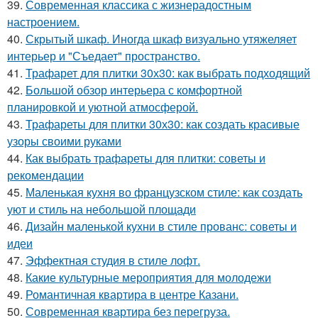
39.
Современная классика с жизнерадостным
настроением.
40.
Скрытый шкаф. Иногда шкаф визуально утяжеляет
интерьер и "Съедает" пространство.
41.
Трафарет для плитки 30х30: как выбрать подходящий
42.
Большой обзор интерьера с комфортной
планировкой и уютной атмосферой.
43.
Трафареты для плитки 30х30: как создать красивые
узоры своими руками
44.
Как выбрать трафареты для плитки: советы и
рекомендации
45.
Маленькая кухня во французском стиле: как создать
уют и стиль на небольшой площади
46.
Дизайн маленькой кухни в стиле прованс: советы и
идеи
47.
Эффектная студия в стиле лофт.
48.
Какие культурные мероприятия для молодежи
49.
Романтичная квартира в центре Казани.
50.
Современная квартира без перегруза.