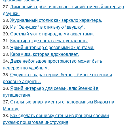
27.
Лимонный сорбет и пыльно - синий: смелый интерьер
двушки.
28.
Журнальный столик как зеркало характера.
29.
Из "Однушки" в стильную "двушку".
30.
Светлый уют с природными акцентами.
31.
Квартира, где цвета лечат усталость.
32.
Яркий интерьер с розовыми акцентами.
33.
Керамика, которая вдохновляет.
34.
Даже небольшое пространство может быть
невероятно удобным.
35.
Однушка с характером: бетон, тёмные оттенки и
розовые акценты.
36.
Яркий интерьер для семьи, влюблённой в
путешествия.
37.
Стильные апартаменты с панорамным Видом на
Москву.
38.
Как сделать обшивку стены из фанеры своими
руками: пошаговая инструкция