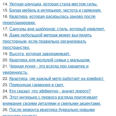
14.
Уютная однушка, которая стала местом силы.
15.
Белая мебель в интерьере: чистота и гармония.
16.
Квартира, которая раскрылась заново после
перепланировки.
17.
Санузлы вне шаблонов: стиль, который удивляет.
18.
Даже небольшой метраж может выглядеть
просторным, если правильно организовать
пространство.
19.
Высота, которая завораживает.
20.
Квартира для молодой семьи с малышом.
21.
Черная кухня - это всегда про характер и
уверенность.
22.
Квартира, где каждый метр работает на комфорт.
23.
Природная гармония и свет.
24.
Кто сказал, что эффектно - значит дорого?
25.
Этот интерьер с первого взгляда притягивает
внимание своими деталями и смелыми акцентами.
26.
После ремонта квартира буквально новыми
красками засияла.