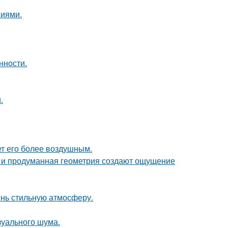
ниями.
нности.
.
ет его более воздушным.
она и продуманная геометрия создают ощущение
ень стильную атмосферу.
изуального шума.