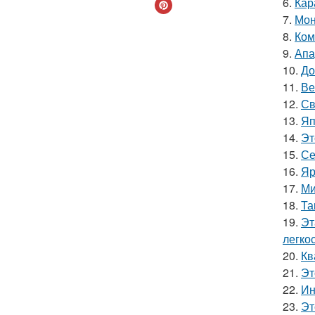
6.
Кар
7.
Мон
8.
Ком
9.
Апа
10.
До
11.
Ве
12.
Св
13.
Яп
14.
Эт
15.
Се
16.
Яр
17.
Ми
18.
Та
19.
Эт
легкос
20.
Кв
21.
Эт
22.
Ин
23.
Эт