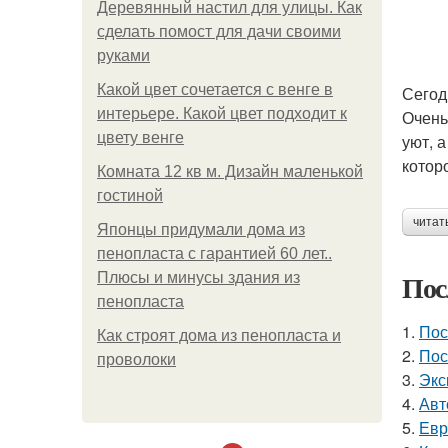
Деревянный настил для улицы. Как
сделать помост для дачи своими
руками
Какой цвет сочетается с венге в
Сегод
интерьере. Какой цвет подходит к
Очень
цвету венге
уют, 
котор
Комната 12 кв м. Дизайн маленькой
гостиной
читат
Японцы придумали дома из
пенопласта с гарантией 60 лет..
Пос
Плюсы и минусы здания из
пенопласта
1.
Пос
Как строят дома из пенопласта и
2.
Пос
проволоки
3.
Экс
4.
Авт
5.
Евр