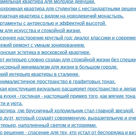
амельная квартира для молодой девушки.
охромная квартира для студентки с нестандартными реше
пактная квартира с видом на новодевичий монастырь.
ртаменты с антресолью и эффектной высотой.
м для искусства и спокойной жизни.
сеннее настроение круглый год: диалог классики и совреме
ежий ремонт с умным зонированием.
онская эстетика в московской квартире.
от интерьер словно создан для спокойной жизни без спешки
нсорный минимализм для жизни в большом городе.
кий интерьер квартиры в сталинке.
нималистичное пространство в графитовых тонах.
кая конструкция визуально расширяет пространство и дела
а кухня - гостиная - настоящий пример того, как мягкие т
ти и уюта.
артира, где брусничный холодильник стал главной звездой.
о дуэт, который создаёт современную, выразительную и оч
терьер, наполненный светом и историями.
о решение - спасение для тех, кто устал от беспорядка и в