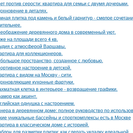
ет против серости: квартира для семьи с двумя дочерьми.
охновение в деталях.
мная плитка под камень и белый гарнитур - смелое сочетани
ительнее.
еображение деревянного дома в современный уют.
же на площади всего 4 кв.
удия с атмосферой Варшавы.
артира для коллекционеров.
большое пространство, созданное с любовью.
ортивное настроение в детской.
артира с видом на Москву - сити.
охновляющие кухонные фартуки.
хматная клетка в интерьере - возвращение графики.
амор как акцент.
глийская однушка с настроением.
нера в деревянном доме: полное руководство по использо
кие уникальные бассейны и спорткомплексы есть в Москве
артира в классическом доме с историей.
блон для разметки плитки: как сделать укладку идеальной