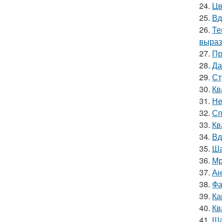
24.
Цв
25.
Вд
26.
Те
выраз
27.
Пр
28.
Да
29.
Ст
30.
Кв
31.
Не
32.
Сп
33.
Кв
34.
Вд
35.
Ша
36.
Мр
37.
Ан
38.
Фа
39.
Ка
40.
Кв
41.
Ша