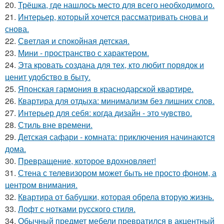
20.
Трёшка, где нашлось место для всего необходимого.
21.
Интерьер, который хочется рассматривать снова и
снова.
22.
Светлая и спокойная детская.
23.
Мини - пространство с характером.
24.
Эта кровать создана для тех, кто любит порядок и
ценит удобство в быту.
25.
Японская гармония в краснодарской квартире.
26.
Квартира для отдыха: минимализм без лишних слов.
27.
Интерьер для себя: когда дизайн - это чувство.
28.
Стиль вне времени.
29.
Детская сафари - комната: приключения начинаются
дома.
30.
Превращение, которое вдохновляет!
31.
Стена с телевизором может быть не просто фоном, а
центром внимания.
32.
Квартира от бабушки, которая обрела вторую жизнь.
33.
Лофт с нотками русского стиля.
34.
Обычный предмет мебели превратился в акцентный