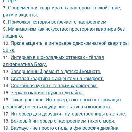
в Уфе.
7.
Современная квартира с характером: спокойствие,
ритм и акценты.
8.
Прихожая, которая встречает с настроением.
9.
Минимализм как искусство: просторная квартира без
лишнего.
10.
Яркие акценты в интерьере однокомнатной квартиры
32 кв.
11.
Интерьер в шоколадных оттенках - тёплая
альтернатива Бежу.
12.
Завершённый ремонт в детской комнате.
13.
Светлая квартира с акцентом на комфорт.
14.
Спокойная кухня с тёплым характером.
15.
Зеркало как инструмент дизайна.
16.
Тихая роскошь. Интерьер, в котором нет кричащих
решений, но есть ощущение статуса и комфорта.
17.
Интерьер для девушки - путешественницы в астане.
18.
Бежевый интерьер с настроением тихого моря.
19.
Баухаус - не просто стиль, а философия дизайна.