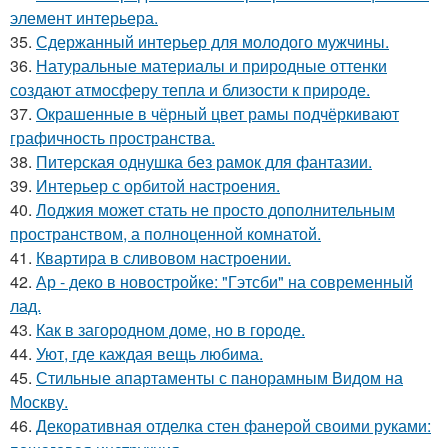
элемент интерьера.
35.
Сдержанный интерьер для молодого мужчины.
36.
Натуральные материалы и природные оттенки
создают атмосферу тепла и близости к природе.
37.
Окрашенные в чёрный цвет рамы подчёркивают
графичность пространства.
38.
Питерская однушка без рамок для фантазии.
39.
Интерьер с орбитой настроения.
40.
Лоджия может стать не просто дополнительным
пространством, а полноценной комнатой.
41.
Квартира в сливовом настроении.
42.
Ар - деко в новостройке: "Гэтсби" на современный
лад.
43.
Как в загородном доме, но в городе.
44.
Уют, где каждая вещь любима.
45.
Стильные апартаменты с панорамным Видом на
Москву.
46.
Декоративная отделка стен фанерой своими руками: