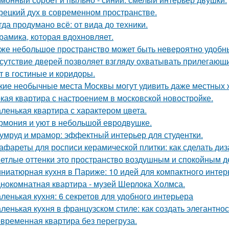
рецкий дух в современном пространстве.
гда продумано всё: от вида до техники.
рамика, которая вдохновляет.
же небольшое пространство может быть невероятно удобн
сутствие дверей позволяет взгляду охватывать прилегающи
т в гостиные и коридоры.
кие необычные места Москвы могут удивить даже местных 
кая квартира с настроением в московской новостройке.
ленькая квартира с характером цвета.
рмония и уют в небольшой евродвушке.
умруд и мрамор: эффектный интерьер для студентки.
афареты для росписи керамической плитки: как сделать ди
етлые оттенки это пространство воздушным и спокойным д
ниатюрная кухня в Париже: 10 идей для компактного интер
нокомнатная квартира - музей Шерлока Холмса.
ленькая кухня: 6 секретов для удобного интерьера
ленькая кухня в французском стиле: как создать элегантно
временная квартира без перегруза.