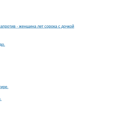
 напротив - женщина лет сорока с дочкой
до.
тире.
.