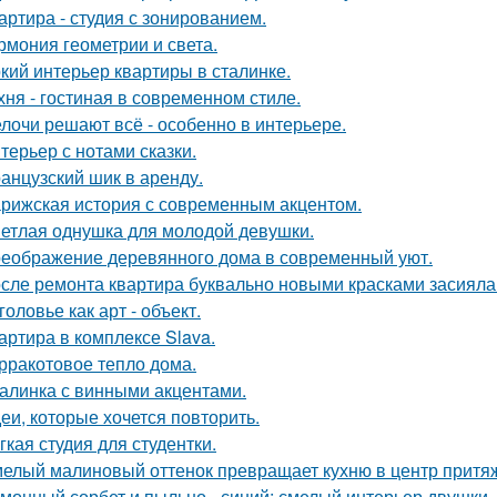
артира - студия с зонированием.
рмония геометрии и света.
кий интерьер квартиры в сталинке.
хня - гостиная в современном стиле.
лочи решают всё - особенно в интерьере.
терьер с нотами сказки.
анцузский шик в аренду.
рижская история с современным акцентом.
етлая однушка для молодой девушки.
еображение деревянного дома в современный уют.
сле ремонта квартира буквально новыми красками засияла
головье как арт - объект.
артира в комплексе Slava.
рракотовое тепло дома.
алинка с винными акцентами.
еи, которые хочется повторить.
гкая студия для студентки.
елый малиновый оттенок превращает кухню в центр притя
монный сорбет и пыльно - синий: смелый интерьер двушки.