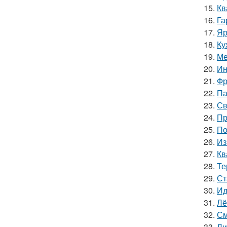
15.
Кв
16.
Га
17.
Яр
18.
Ку
19.
Ме
20.
Ин
21.
Фр
22.
Па
23.
Св
24.
Пр
25.
По
26.
Из
27.
Кв
28.
Те
29.
Ст
30.
Ид
31.
Лё
32.
См
33.
Ли