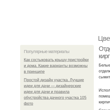
Цве
Отд
Популярные материалы
кир
Как состыковать крышу пристройки
Белые
и дома. Какие варианты возможны
отдел
в принципе
сымит
Простой дизайн участка. Лучшие
идеи для дачи — дизайнерские
Испол
идеи для дачи и правила
помещ
обустройства дачного участка 105
кирпи
фото