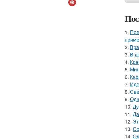
Пос
1.
Пое
приме
2.
Вра
3.
В д
4.
Кре
5.
Мин
6.
Кар
7.
Иде
8.
Све
9.
Одн
10.
Ду
11.
Да
12.
Эт
13.
Со
14.
Од