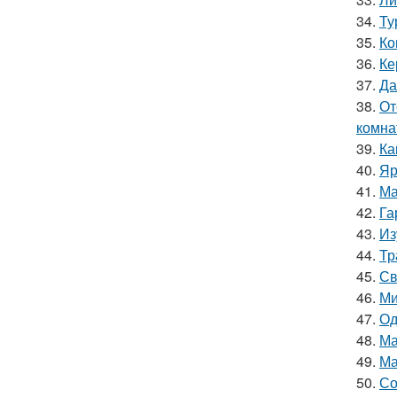
34.
Ту
35.
Ко
36.
Ке
37.
Да
38.
От
комна
39.
Ка
40.
Яр
41.
Ма
42.
Га
43.
Из
44.
Тр
45.
Св
46.
Ми
47.
Од
48.
Ма
49.
Ма
50.
Со