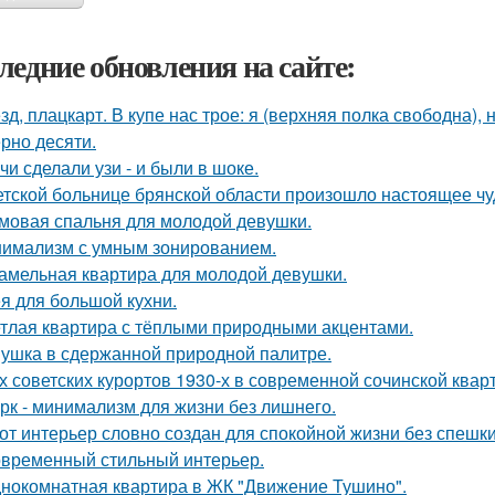
ледние обновления на сайте:
зд, плацкарт. В купе нас трое: я (верхняя полка свободна),
рно десяти.
чи сделали узи - и были в шоке.
етской больнице брянской области произошло настоящее чу
мовая спальня для молодой девушки.
имализм с умным зонированием.
амельная квартира для молодой девушки.
я для большой кухни.
тлая квартира с тёплыми природными акцентами.
ушка в сдержанной природной палитре.
х советских курортов 1930-х в современной сочинской квар
рк - минимализм для жизни без лишнего.
от интерьер словно создан для спокойной жизни без спешки
временный стильный интерьер.
нокомнатная квартира в ЖК "Движение Тушино".