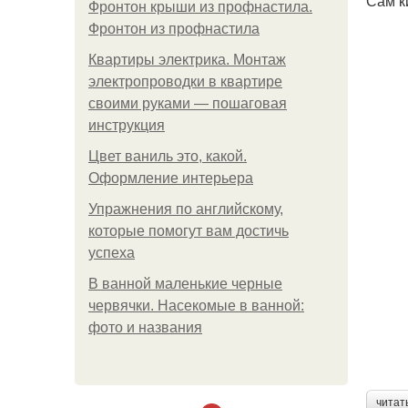
Сам к
Фронтон крыши из профнастила.
Фронтон из профнастила
Квартиры электрика. Монтаж
электропроводки в квартире
своими руками — пошаговая
инструкция
Цвет ваниль это, какой.
Оформление интерьера
Упражнения по английскому,
которые помогут вам достичь
успеха
В ванной маленькие черные
червячки. Насекомые в ванной:
фото и названия
читат