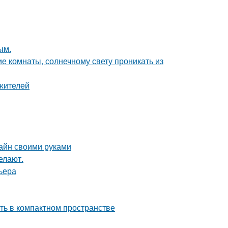
ым.
е комнаты, солнечному свету проникать из
жителей
зайн своими руками
елают.
ьера
сть в компактном пространстве