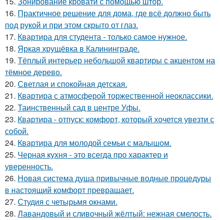
15.
Зонирование кровати с помощью штор.
16.
Практичное решение для дома, где всё должно быть
под рукой и при этом скрыто от глаз.
17.
Квартира для студента - только самое нужное.
18.
Яркая хрущёвка в Калининграде.
19.
Тёплый интерьер небольшой квартиры с акцентом на
тёмное дерево.
20.
Светлая и спокойная детская.
21.
Квартира с атмосферой торжественной неоклассики.
22.
Таинственный сад в центре Уфы.
23.
Квартира - отпуск: комфорт, который хочется увезти с
собой.
24.
Квартира для молодой семьи с малышом.
25.
Черная кухня - это всегда про характер и
уверенность.
26.
Новая система душа привычные водные процедуры
в настоящий комфорт превращает.
27.
Студия с четырьмя окнами.
28.
Лавандовый и сливочный жёлтый: нежная смелость.