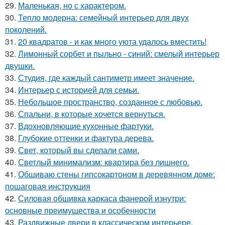
29.
Маленькая, но с характером.
30.
Тепло модерна: семейный интерьер для двух
поколений.
31.
20 квадратов - и как много уюта удалось вместить!
32.
Лимонный сорбет и пыльно - синий: смелый интерьер
двушки.
33.
Студия, где каждый сантиметр имеет значение.
34.
Интерьер с историей для семьи.
35.
Небольшое пространство, созданное с любовью.
36.
Спальни, в которые хочется вернуться.
37.
Вдохновляющие кухонные фартуки.
38.
Глубокие оттенки и фактура дерева.
39.
Свет, который вы сделали сами.
40.
Светлый минимализм: квартира без лишнего.
41.
Обшиваю стены гипсокартоном в деревянном доме:
пошаговая инструкция
42.
Силовая обшивка каркаса фанерой изнутри:
основные преимущества и особенности
43.
Раздвижные двери в классическом интерьере.