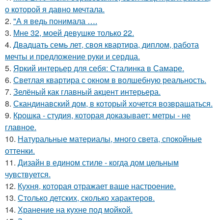
о которой я давно мечтала.
2.
"А я ведь понимала ….
3.
Мне 32, моей девушке только 22.
4.
Двадцать семь лет, своя квартира, диплом, работа
мечты и предложение руки и сердца.
5.
Яркий интерьер для себя: Сталинка в Самаре.
6.
Светлая квартира с окном в волшебную реальность.
7.
Зелёный как главный акцент интерьера.
8.
Скандинавский дом, в который хочется возвращаться.
9.
Крошка - студия, которая доказывает: метры - не
главное.
10.
Натуральные материалы, много света, спокойные
оттенки.
11.
Дизайн в едином стиле - когда дом цельным
чувствуется.
12.
Кухня, которая отражает ваше настроение.
13.
Столько детских, сколько характеров.
14.
Хранение на кухне под мойкой.