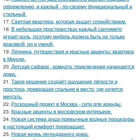
оформлению, и каждый - по-своему функциональный и
стильный.
17.
Светлая квартира, которая дышит спокойствием.
18.
В небольших пространствах каждый сантиметр
играет роль, поэтому мебель должна быть не только
красивой, но и умной.
19.
Лепнина, путешествия и красные акценты: квартира
в Минске.
20.
Детская сафари - комната: приключения начинаются
дома.
21.
Такое решение создаёт ощущение лёгкости и
простора, превращая спальню в место, где хочется
мечтать.
22.
Роскошный проект в Москва - сити для аренды.
23.
Красные акценты в московском интерьере.
24.
Новая система душа привычные водные процедуры
в настоящий комфорт превращает.
25.
Новая жизнь легендарного дома.