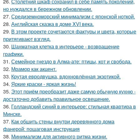
26.
Столетний шкаф сохранил в себе память поколений,
но нуждался в бережном обновлении.
27.
Средиземноморский минимализм с японской ноткой.
28.
Английская сказка в доме XVI века.
29.
В этом проекте сочетаются фактуры и цвета, которые
притягивают взгляд.
30.
Шахматная клетка в интерьере - возвращение
графики.
31.
Семейное гнездо в Алма-ате: птицы, кот и свобода.
32.
Мрамор как акцент.
33.
Крутая евродвушка, вдохновлённая экзотикой.
34.
Яркие краски - яркая жизнь!
35.
Этот приём преобразит даже самую обычную кухню -
достаточно добавить правильное освещение.
36.
Голландский синий в интерьере: стильная квартира в
Минске.
37.
Как обшить стены внутри деревянного дома
фанерой: пошаговая инструкция
38.
Минимализм для активного ритма жизни.