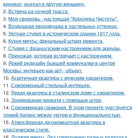
виноват, въехал в другую женщину.
2.
Встреча на ночной трассе.
3.
Моя свекровь - настоящая "Королева Чистоты".
4.
Воздушная евродвушка в пастельных оттенках.
5.
Уютная студия в историческом здании 1917 года.
6.
Кухня мечты: финальный штрих ремонта.
7.
Студия с французским настроением для аренды.
8.
Прихожая, которая встречает с настроением.
9.
Яркий редизайн бывшей коммуналки в центре
Москвы: интерьер как арт - объект.
10.
Аскетичная квартира с мужским характером.
11.
Современный стильный интерьер.
12.
Яркая квартира в сталинском доме с характером.
13.
Зонирование кровати с помощью штор.
14.
Современная гармония. В этом проекте чувствуется
тонкий баланс между уютом и функциональностью.
15.
Атмосферная двухкомнатная квартира в
классическом стиле.
16.
Лоджия мечты. Два совершенно разных подхода к