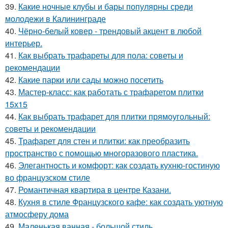
39.
Какие ночные клубы и бары популярны среди
молодежи в Калининграде
40.
Чёрно-белый ковер - трендовый акцент в любой
интерьер.
41.
Как выбрать трафареты для пола: советы и
рекомендации
42.
Какие парки или сады можно посетить
43.
Мастер-класс: как работать с трафаретом плитки
15х15
44.
Как выбрать трафарет для плитки прямоугольный:
советы и рекомендации
45.
Трафарет для стен и плитки: как преобразить
пространство с помощью многоразового пластика.
46.
Элегантность и комфорт: как создать кухню-гостиную
во французском стиле
47.
Романтичная квартира в центре Казани.
48.
Кухня в стиле Французского кафе: как создать уютную
атмосферу дома
49.
Маленькая ванная - большой стиль.