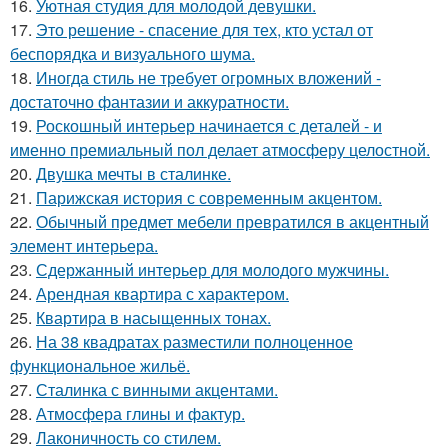
16.
Уютная студия для молодой девушки.
17.
Это решение - спасение для тех, кто устал от
беспорядка и визуального шума.
18.
Иногда стиль не требует огромных вложений -
достаточно фантазии и аккуратности.
19.
Роскошный интерьер начинается с деталей - и
именно премиальный пол делает атмосферу целостной.
20.
Двушка мечты в сталинке.
21.
Парижская история с современным акцентом.
22.
Обычный предмет мебели превратился в акцентный
элемент интерьера.
23.
Сдержанный интерьер для молодого мужчины.
24.
Арендная квартира с характером.
25.
Квартира в насыщенных тонах.
26.
На 38 квадратах разместили полноценное
функциональное жильё.
27.
Сталинка с винными акцентами.
28.
Атмосфера глины и фактур.
29.
Лаконичность со стилем.