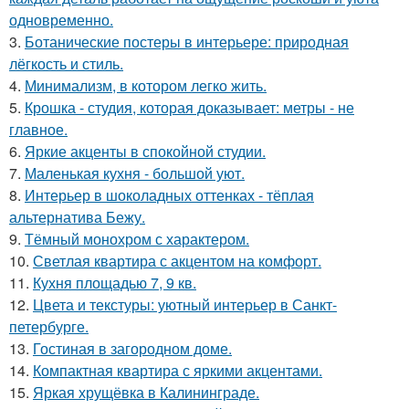
одновременно.
3.
Ботанические постеры в интерьере: природная
лёгкость и стиль.
4.
Минимализм, в котором легко жить.
5.
Крошка - студия, которая доказывает: метры - не
главное.
6.
Яркие акценты в спокойной студии.
7.
Маленькая кухня - большой уют.
8.
Интерьер в шоколадных оттенках - тёплая
альтернатива Бежу.
9.
Тёмный монохром с характером.
10.
Светлая квартира с акцентом на комфорт.
11.
Кухня площадью 7, 9 кв.
12.
Цвета и текстуры: уютный интерьер в Санкт-
петербурге.
13.
Гостиная в загородном доме.
14.
Компактная квартира с яркими акцентами.
15.
Яркая хрущёвка в Калининграде.