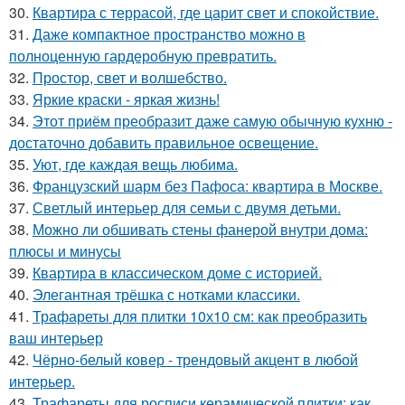
30.
Квартира с террасой, где царит свет и спокойствие.
31.
Даже компактное пространство можно в
полноценную гардеробную превратить.
32.
Простор, свет и волшебство.
33.
Яркие краски - яркая жизнь!
34.
Этот приём преобразит даже самую обычную кухню -
достаточно добавить правильное освещение.
35.
Уют, где каждая вещь любима.
36.
Французский шарм без Пафоса: квартира в Москве.
37.
Светлый интерьер для семьи с двумя детьми.
38.
Можно ли обшивать стены фанерой внутри дома:
плюсы и минусы
39.
Квартира в классическом доме с историей.
40.
Элегантная трёшка с нотками классики.
41.
Трафареты для плитки 10х10 см: как преобразить
ваш интерьер
42.
Чёрно-белый ковер - трендовый акцент в любой
интерьер.
43.
Трафареты для росписи керамической плитки: как