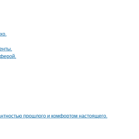
хо.
енты.
сферой.
гантностью прошлого и комфортом настоящего.