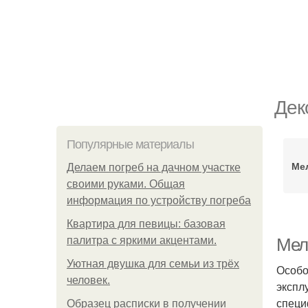
Дек
Популярные материалы
Ме
Делаем погреб на дачном участке
своими руками. Общая
информация по устройству погреба
Квартира для певицы: базовая
палитра с яркими акцентами.
Мел
Уютная двушка для семьи из трёх
Особо
человек.
экспл
специ
Образец расписки в получении