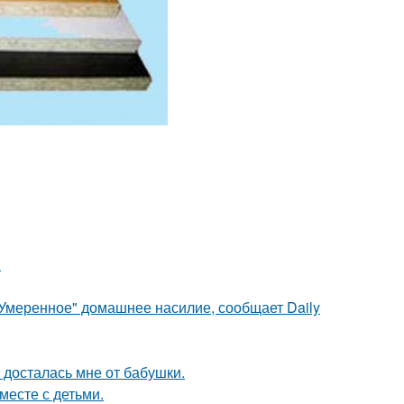
.
"Умеренное" домашнее насилие, сообщает Daily
я досталась мне от бабушки.
месте с детьми.