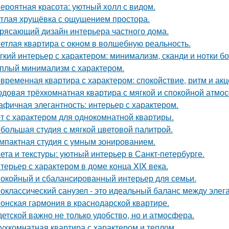
ероятная красота: уютный холл с видом.
тлая хрущёвка с ощущением простора.
рясающий дизайн интерьера частного дома.
етлая квартира с окном в волшебную реальность.
гкий интерьер с характером: минимализм, сканди и нотки бо
плый минимализм с характером.
временная квартира с характером: спокойствие, ритм и акц
довая трёхкомнатная квартира с мягкой и спокойной атмо
афичная элегантность: интерьер с характером.
т с характером для однокомнатной квартиры.
большая студия с мягкой цветовой палитрой.
мпактная студия с умным зонированием.
ета и текстуры: уютный интерьер в Санкт-петербурге.
терьер с характером в доме конца XIX века.
окойный и сбалансированный интерьер для семьи.
оклассический санузел - это идеальный баланс между эле
онская гармония в краснодарской квартире.
детской важно не только удобство, но и атмосфера.
ухкомнатная квартира с характером и теплом.