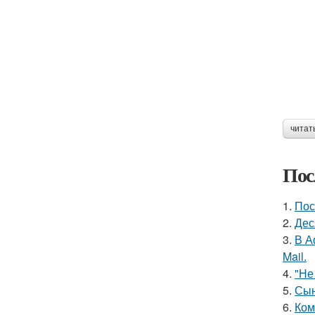
читат
Пос
1.
Пос
2.
Дес
3.
В А
Mail.
4.
"Не
5.
Сын
6.
Ком