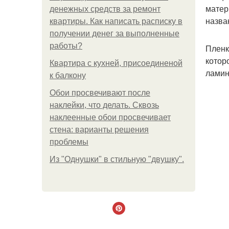
матер
денежных средств за ремонт
назва
квартиры. Как написать расписку в
получении денег за выполненные
работы?
Пленк
котор
Квартира с кухней, присоединеной
ламин
к балкону
Обои просвечивают после
наклейки, что делать. Сквозь
наклеенные обои просвечивает
стена: варианты решения
проблемы
Из "Однушки" в стильную "двушку".