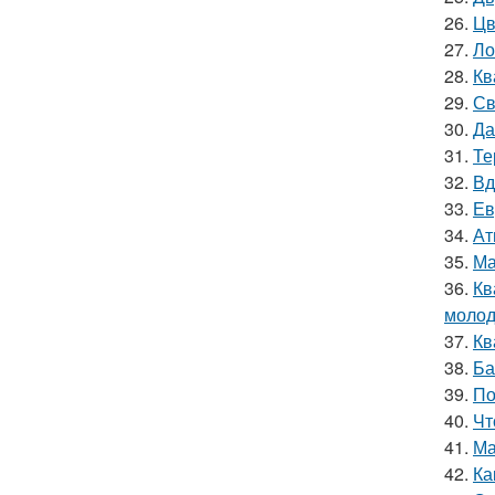
26.
Цв
27.
Ло
28.
Кв
29.
Св
30.
Да
31.
Те
32.
Вд
33.
Ев
34.
Ат
35.
Ма
36.
Кв
молод
37.
Кв
38.
Ба
39.
По
40.
Чт
41.
Ма
42.
Ка