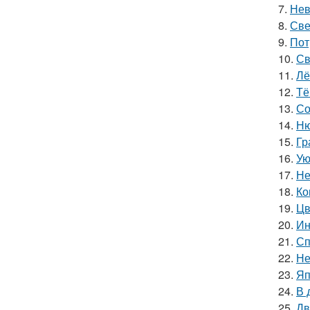
7.
Нев
8.
Све
9.
Пот
10.
Св
11.
Лё
12.
Тё
13.
Со
14.
Ню
15.
Гр
16.
Ую
17.
Не
18.
Ко
19.
Цв
20.
Ин
21.
Сп
22.
Не
23.
Яп
24.
В 
25.
Дв