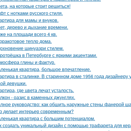
ета, на которые стоит решиться!
фт с нотками русского стиля.
артира для мамы и внуков.
ет, дерево и дыхание времени.
же на площади всего 4 кв.
рракотовое тепло дома.
охновение шинуазри стилем.
ротрёшка в Петербурге с яркими акцентами.
мосфера глины и фактур.
ленькая квартира, большое впечатление.
артира в сталинке. В старинном доме 1956 года дизайнеру
ой девушки.
артира, где цвета лечат усталость.
лкон - оазис в каменных джунглях.
лное руководство: как обшить наружные стены фанерой ша
о делает интерьер современным?
ленькая квартира с большим потенциалом.
к создать уникальный дизайн с помощью трафарета для кер