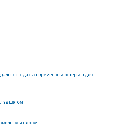
 удалось создать современный интерьер для
г за шагом
амической плитки