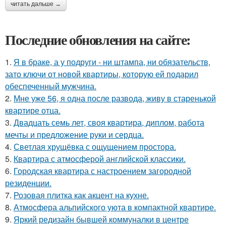
читать дальше →
Последние обновления на сайте:
1.
Я в браке, а у подруги - ни штампа, ни обязательств,
зато ключи от новой квартиры, которую ей подарил
обеспеченный мужчина.
2.
Мне уже 56, я одна после развода, живу в старенькой
квартире отца.
3.
Двадцать семь лет, своя квартира, диплом, работа
мечты и предложение руки и сердца.
4.
Светлая хрущёвка с ощущением простора.
5.
Квартира с атмосферой английской классики.
6.
Городская квартира с настроением загородной
резиденции.
7.
Розовая плитка как акцент на кухне.
8.
Атмосфера альпийского уюта в компактной квартире.
9.
Яркий редизайн бывшей коммуналки в центре