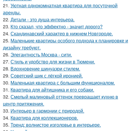
21.
Уютная однокомнатная квартира для посуточной
аренды.
22.
Детали - это душа интерьера.
23.
Кто сказал, что эффектно - значит дорого?
24.
Скандинавский характер в нижнем Новгороде.
25.
Маленькие квартиры особого подхода к планировке и
дизайну требуют.
26.
Элегантность Москва - сити.
27.
Стиль и удобство для жизни в Тюмени.
28.
Вдохновение шинуазри стилем.
29.
Советский шик с лёгкой иронией.
30.
Маленькая квартира с большим функционалом.
31.
Квартира для айтишника и его собаки.
32.
Смелый малиновый оттенок превращает кухню в
центр притяжения.
33.
Интерьер в гармонии с природой.
34.
Квартира для коллекционеров.
35.
Тренд: волнистое изголовье в интерьере.