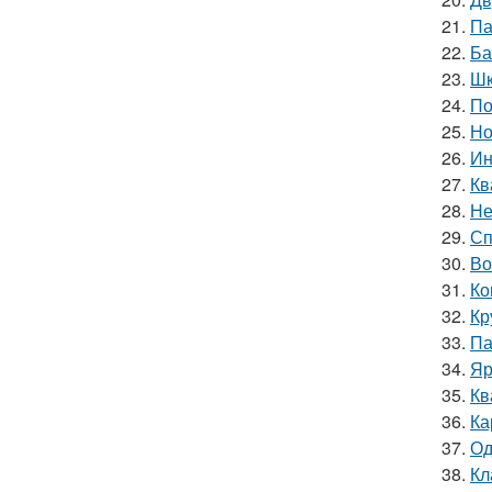
21.
Па
22.
Ба
23.
Шк
24.
По
25.
Но
26.
Ин
27.
Кв
28.
Не
29.
Сп
30.
Во
31.
Ко
32.
Кр
33.
Па
34.
Яр
35.
Кв
36.
Ка
37.
Од
38.
Кл