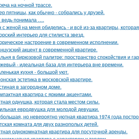
реча на ночной трассе.
ер пятницы, как обычно - собрались у друзей.
я ведь понимала ….
 с женой на меня обиделись - и всё из-за квартиры, котора
орский интерьер для стилиста звезд.
орическое настроение в современном исполнении.
нцузский акцент в современной квартире.
льня в бирюзовой палитре: пространство спокойствия и га
жевый - идеальная база для интерьера вне времени.
ленькая кухня - большой уют.
онская эстетика в московской квартире.
стиная в загородном доме.
мпактная квартира с яркими акцентами.
тная однушка, которая стала местом силы.
ильная евродвушка для молодой девушки.
большая, но невероятно уютная квартира 1974 года постро
тская комната для двух разнополых детей.
тная однокомнатная квартира для посуточной аренды.
ухкомнатная квартира с характером и теплом.