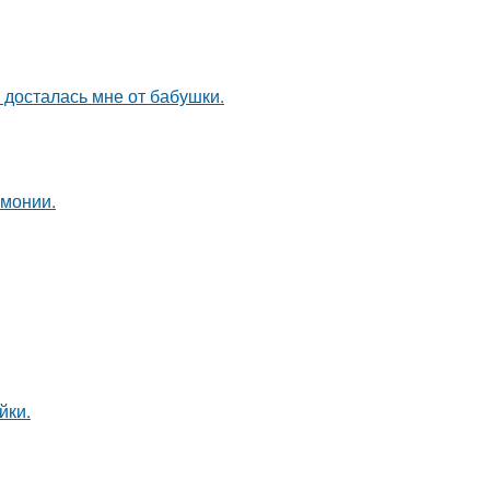
я досталась мне от бабушки.
рмонии.
йки.