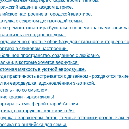
рижский акцент в каждом штрихе.
лийское настроение в городской квартире.
атулка с секретом для молодой семьи.
сле ремонта квартира буквально новыми красками засияла
вая жизнь легендарного дома.
огда именно простые обои базу для стильного интерьера с
артира в сливовом настроении.
большое пространство, созданное с любовью.
альни, в которые хочется вернуться.
сточная мягкость в уютной евродвушке.
гда практичность встречается с дизайном - рождаются такие
утая евродвушка, вдохновлённая экзотикой.
стель - но со смыслом.
кие краски - яркая жизнь!
артира с атмосферой старой Англии.
ртина, в которую вы вложили себя.
нушка с характером: бетон, тёмные оттенки и розовые акце
ассика по-английски для семьи.