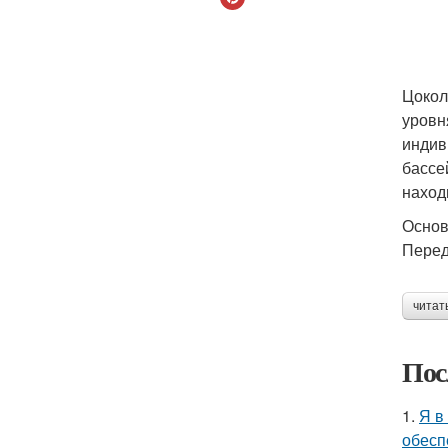
Цокол
уровн
индив
бассе
наход
Осно
Перед
читат
Пос
1.
Я в
обесп