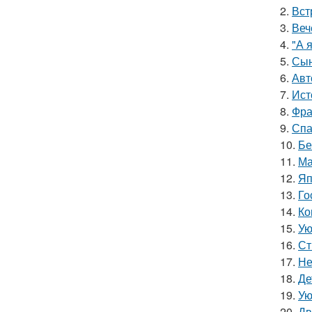
2.
Вст
3.
Веч
4.
"А 
5.
Сын
6.
Авт
7.
Ист
8.
Фра
9.
Спа
10.
Бе
11.
Ма
12.
Яп
13.
Го
14.
Ко
15.
Ую
16.
Ст
17.
Не
18.
Де
19.
Ую
20.
Дв