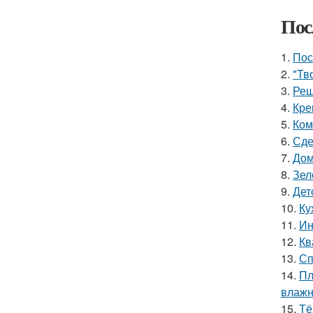
Пос
1.
Пос
2.
"Тв
3.
Реш
4.
Кре
5.
Ком
6.
Сде
7.
Дом
8.
Зел
9.
Дет
10.
Ку
11.
Ин
12.
Кв
13.
Сп
14.
Пл
влажн
15.
Тё