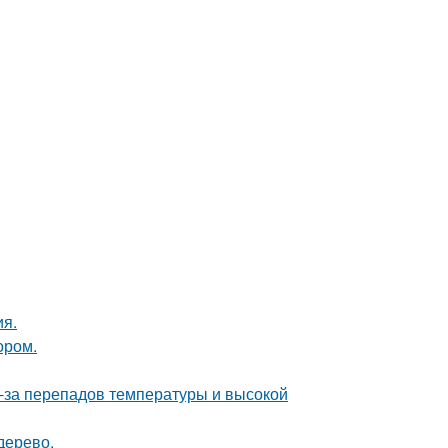
ия.
ором.
з-за перепадов температуры и высокой
дерево.