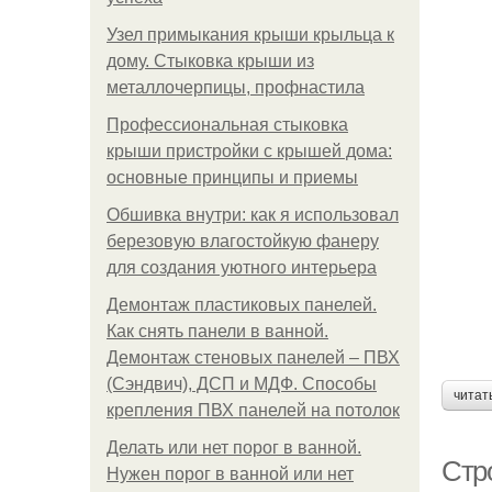
Узел примыкания крыши крыльца к
дому. Стыковка крыши из
металлочерпицы, профнастила
Профессиональная стыковка
крыши пристройки с крышей дома:
основные принципы и приемы
Обшивка внутри: как я использовал
березовую влагостойкую фанеру
для создания уютного интерьера
Демонтаж пластиковых панелей.
Как снять панели в ванной.
Демонтаж стеновых панелей – ПВХ
(Сэндвич), ДСП и МДФ. Способы
читат
крепления ПВХ панелей на потолок
Делать или нет порог в ванной.
Стр
Нужен порог в ванной или нет