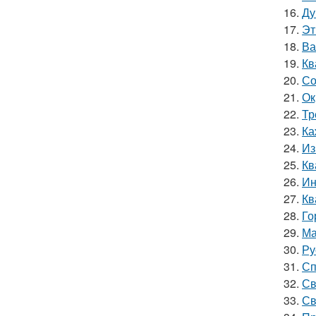
16.
Ду
17.
Эт
18.
Ва
19.
Кв
20.
Со
21.
Ок
22.
Тр
23.
Ка
24.
Из
25.
Кв
26.
Ин
27.
Кв
28.
Го
29.
Ма
30.
Ру
31.
Сп
32.
Св
33.
Св