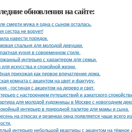
ледние обновления на сайте:
ле смерти мужа я одна с сыном осталась.
оя сестра не ворует!
ила навести порядок.
мовая спальня для молодой девушки.
пактная кухня в современном стиле.
ржанный интерьер с характером для семьи.
 для искусства и спокойной жизни.
ёная прихожая как первое впечатление дома.
ская комната с акцентом на цвет и фактуру.
хня - гостиная с акцентом на дерево и свет.
терьер с настроением путешествий и азиатского спокойств
артира для молодой художницы в Москве с новогодним дек
окойный интерьер в природной палитре для мамы и сына.
есень на откосах и резинках окна появляется чаще всего и
ости.
плый интерьер небольшой квартиры с акцентом на тёмное 