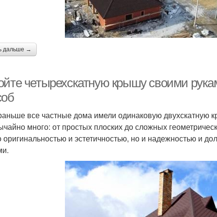
ь дальше →
ойте четырехскатную крышу своими рука
соб
раньше все частные дома имели одинаковую двухскатную к
ычайно много: от простых плоских до сложных геометричес
о оригинальностью и эстетичностью, но и надежностью и дол
ми.