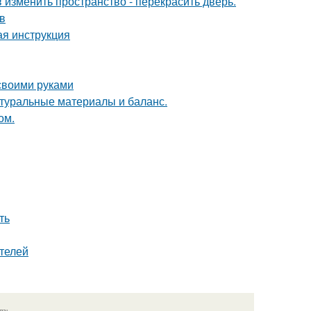
изменить пространство - перекрасить дверь.
в
ая инструкция
 своими руками
туральные материалы и баланс.
ом.
ть
телей
язь