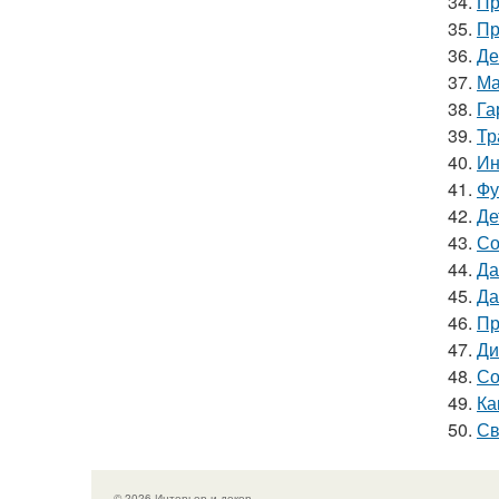
34.
Пр
35.
Пр
36.
Де
37.
Ма
38.
Га
39.
Тр
40.
Ин
41.
Фу
42.
Де
43.
Со
44.
Да
45.
Да
46.
Пр
47.
Ди
48.
Со
49.
Ка
50.
Св
© 2026 Интерьер и декор