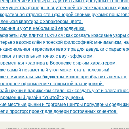
еображение интерьера. Один из самых доступных способов 
еимущества фанеры в внутренней отделке каркасных домо
коративная отделка стен фанерой своими руками: пошагов
ленькая квартира с характером цвета.
рмония и уют в небольшой евродвушке.
афареты для плитки 10х10 см: как создать красивые узоры
терьер вдохновлён японской философией: минимализм, на
нкциональная и красивая квартира для девушки с характер
тская в пастельных тонах с вау - эффектом.
временная квартира в Воронеже с ярким характером.
же самый незаметный угол может стать полезным!
же с минимальным бюджетом можно преобразить комнату.
осторное оформление с открытой планировкой.
зайн кухни в парижском стиле: как создать уют и элегантнос
временный дизайн "Убитой" хрущёвки.
кие местные рынки и торговые центры популярны среди жи
ет и простор: проект для дочери постоянных клиентов.
Контакты
Пользовательское соглашение
Обратная св