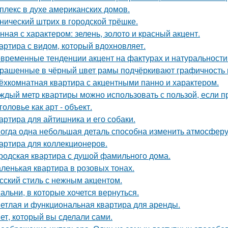
плекс в духе американских домов.
нический штрих в городской трёшке.
нная с характером: зелень, золото и красный акцент.
артира с видом, который вдохновляет.
временные тенденции акцент на фактурах и натуральности
рашенные в чёрный цвет рамы подчёркивают графичность 
ёхкомнатная квартира с акцентными панно и характером.
ждый метр квартиры можно использовать с пользой, если 
головье как арт - объект.
артира для айтишника и его собаки.
огда одна небольшая деталь способна изменить атмосферу
артира для коллекционеров.
родская квартира с душой фамильного дома.
ленькая квартира в розовых тонах.
сский стиль с нежным акцентом.
альни, в которые хочется вернуться.
етлая и функциональная квартира для аренды.
ет, который вы сделали сами.