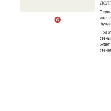
дол
Первы
являе
фунда
При э
стены
будет
стена