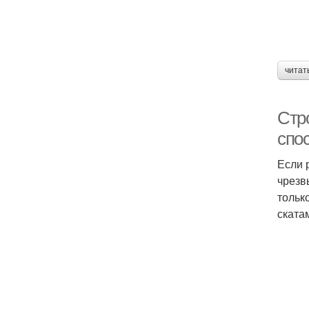
читат
Стр
спо
Если 
чрезв
тольк
ската