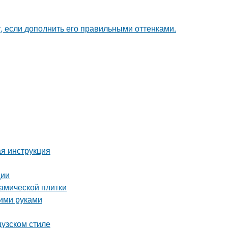
, если дополнить его правильными оттенками.
я инструкция
ции
амической плитки
оими руками
цузском стиле