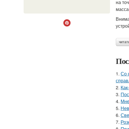
на то
масса
Внима
устро
читат
Пос
1.
Со 
справ
2.
Как
3.
Пос
4.
Мне
5.
Нев
6.
Све
7.
Роз
8.
При