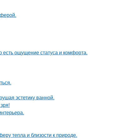
сферой.
о есть ощущение статуса и комфорта.
ться.
рушая эстетику ванной.
зря!
интерьера.
еру тепла и близости к природе.