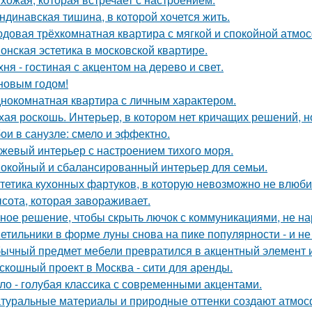
ндинавская тишина, в которой хочется жить.
довая трёхкомнатная квартира с мягкой и спокойной атмо
онская эстетика в московской квартире.
хня - гостиная с акцентом на дерево и свет.
новым годом!
нокомнатная квартира с личным характером.
хая роскошь. Интерьер, в котором нет кричащих решений, н
ои в санузле: смело и эффектно.
жевый интерьер с настроением тихого моря.
окойный и сбалансированный интерьер для семьи.
тетика кухонных фартуков, в которую невозможно не влюби
сота, которая завораживает.
ное решение, чтобы скрыть лючок с коммуникациями, не на
етильники в форме луны снова на пике популярности - и не 
ычный предмет мебели превратился в акцентный элемент 
скошный проект в Москва - сити для аренды.
ло - голубая классика с современными акцентами.
туральные материалы и природные оттенки создают атмосф