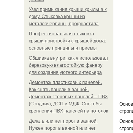
Узел примыкания крыши крыльца к
дому. Стыковка крыши из
металлочерпицы, профнастила
Профессиональная стыковка
крыши пристройки с крышей дома:
основные принципы и приемы
Обшивка внутри: как я использовал
березовую влагостойкую фанеру
для создания уютного интерьера
Демонтаж пластиковых панелей.
Как снять панели в ванной.
Демонтаж стеновых панелей – ПВХ
Основ
(Сэндвич), ДСП и МДФ. Способы
строп
крепления ПВХ панелей на потолок
Основ
Делать или нет порог в ванной.
строп
Нужен порог в ванной или нет