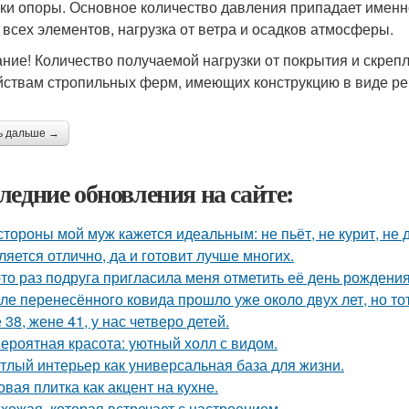
чки опоры. Основное количество давления припадает именн
 всех элементов, нагрузка от ветра и осадков атмосферы.
ние! Количество получаемой нагрузки от покрытия и скреп
йствам стропильных ферм, имеющих конструкцию в виде ре
ь дальше →
ледние обновления на сайте:
стороны мой муж кажется идеальным: не пьёт, не курит, не 
ляется отлично, да и готовит лучше многих.
-то раз подруга пригласила меня отметить её день рождени
ле перенесённого ковида прошло уже около двух лет, но тот
 38, жене 41, у нас четверо детей.
ероятная красота: уютный холл с видом.
тлый интерьер как универсальная база для жизни.
овая плитка как акцент на кухне.
хожая, которая встречает с настроением.