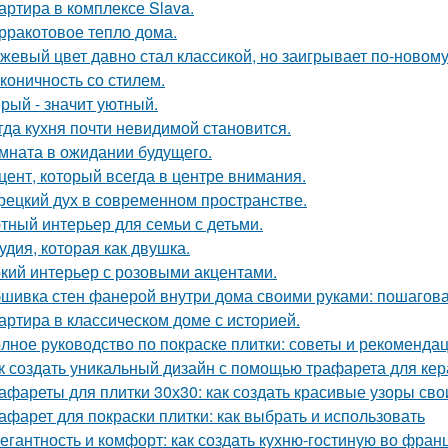
артира в комплексе Slava.
рракотовое тепло дома.
жевый цвет давно стал классикой, но заигрывает по-новому
коничность со стилем.
рый - значит уютный.
гда кухня почти невидимой становится.
мната в ожидании будущего.
цент, который всегда в центре внимания.
рецкий дух в современном пространстве.
тный интерьер для семьи с детьми.
удия, которая как двушка.
кий интерьер с розовыми акцентами.
шивка стен фанерой внутри дома своими руками: пошагова
артира в классическом доме с историей.
лное руководство по покраске плитки: советы и рекоменда
к создать уникальный дизайн с помощью трафарета для кер
афареты для плитки 30х30: как создать красивые узоры св
афарет для покраски плитки: как выбрать и использовать
егантность и комфорт: как создать кухню-гостиную во фран