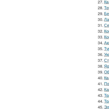
27.
Кв
28.
Те
29.
Бе
30.
Ла
31.
Се
32.
Ко
33.
Ко
34.
Ак
35.
Ту
36.
Ую
37.
Ст
38.
Яр
39.
Об
40.
Кв
41.
По
42.
Ка
43.
Тр
44.
Тр
45.
Эл