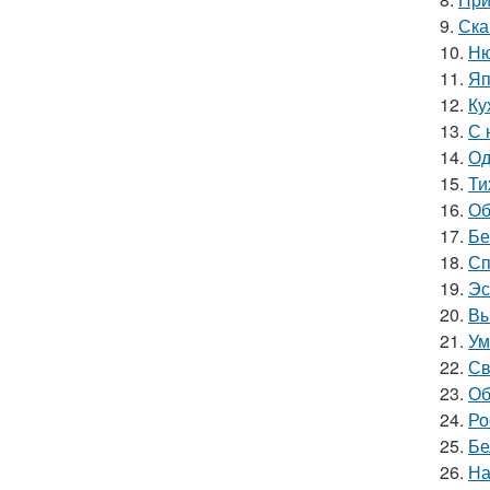
9.
Ска
10.
Ню
11.
Яп
12.
Ку
13.
С 
14.
Од
15.
Ти
16.
Об
17.
Бе
18.
Сп
19.
Эс
20.
Вы
21.
Ум
22.
Св
23.
Об
24.
Ро
25.
Бе
26.
На