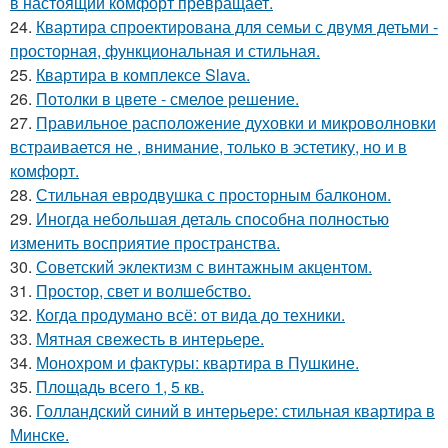
в настоящий комфорт превращает.
24.
Квартира спроектирована для семьи с двумя детьми -
просторная, функциональная и стильная.
25.
Квартира в комплексе Slava.
26.
Потолки в цвете - смелое решение.
27.
Правильное расположение духовки и микроволновки
встраивается не , внимание, только в эстетику, но и в
комфорт.
28.
Стильная евродвушка с просторным балконом.
29.
Иногда небольшая деталь способна полностью
изменить восприятие пространства.
30.
Советский эклектизм с винтажным акцентом.
31.
Простор, свет и волшебство.
32.
Когда продумано всё: от вида до техники.
33.
Мятная свежесть в интерьере.
34.
Монохром и фактуры: квартира в Пушкине.
35.
Площадь всего 1, 5 кв.
36.
Голландский синий в интерьере: стильная квартира в
Минске.