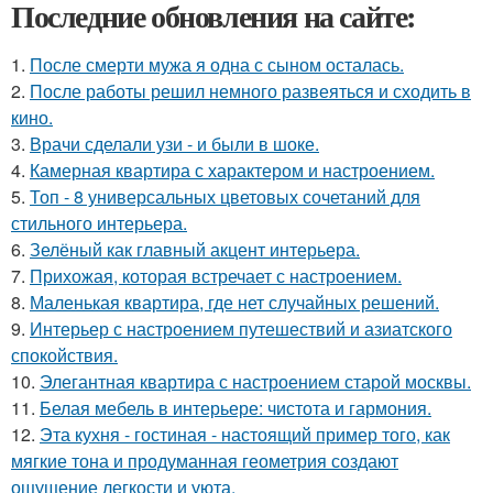
Последние обновления на сайте:
1.
После смерти мужа я одна с сыном осталась.
2.
После работы решил немного развеяться и сходить в
кино.
3.
Врачи сделали узи - и были в шоке.
4.
Камерная квартира с характером и настроением.
5.
Топ - 8 универсальных цветовых сочетаний для
стильного интерьера.
6.
Зелёный как главный акцент интерьера.
7.
Прихожая, которая встречает с настроением.
8.
Маленькая квартира, где нет случайных решений.
9.
Интерьер с настроением путешествий и азиатского
спокойствия.
10.
Элегантная квартира с настроением старой москвы.
11.
Белая мебель в интерьере: чистота и гармония.
12.
Эта кухня - гостиная - настоящий пример того, как
мягкие тона и продуманная геометрия создают
ощущение легкости и уюта.