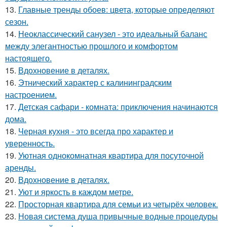
13.
Главные тренды обоев: цвета, которые определяют
сезон.
14.
Неоклассический санузел - это идеальный баланс
между элегантностью прошлого и комфортом
настоящего.
15.
Вдохновение в деталях.
16.
Этнический характер с калининградским
настроением.
17.
Детская сафари - комната: приключения начинаются
дома.
18.
Черная кухня - это всегда про характер и
уверенность.
19.
Уютная однокомнатная квартира для посуточной
аренды.
20.
Вдохновение в деталях.
21.
Уют и яркость в каждом метре.
22.
Просторная квартира для семьи из четырёх человек.
23.
Новая система душа привычные водные процедуры