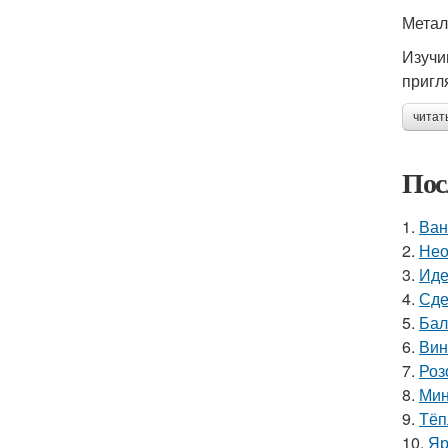
Метал
Изучи
пригл
читат
Пос
1.
Ван
2.
Нео
3.
Иде
4.
Сде
5.
Бал
6.
Вин
7.
Роз
8.
Мин
9.
Тёп
10.
Яр