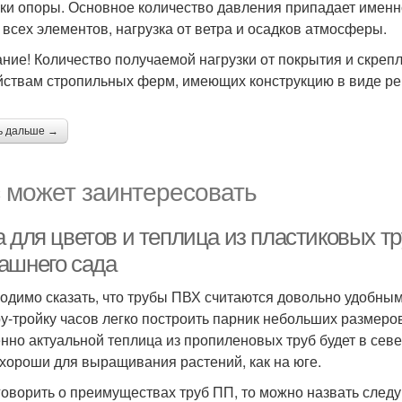
чки опоры. Основное количество давления припадает именн
 всех элементов, нагрузка от ветра и осадков атмосферы.
ние! Количество получаемой нагрузки от покрытия и скреп
йствам стропильных ферм, имеющих конструкцию в виде ре
ь дальше →
 может заинтересовать
а для цветов и теплица из пластиковых т
ашнего сада
одимо сказать, что трубы ПВХ считаются довольно удобным
ру-тройку часов легко построить парник небольших размеро
нно актуальной теплица из пропиленовых труб будет в севе
 хороши для выращивания растений, как на юге.
говорить о преимуществах труб ПП, то можно назвать след