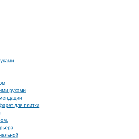
руками
том
оими руками
омендации
фарет для плитки
ы
ром.
рьера.
ональной