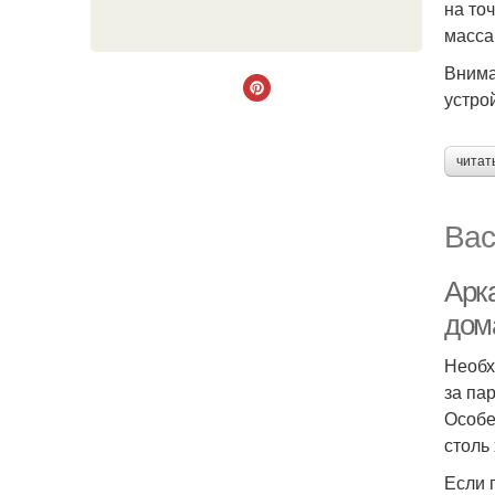
на то
масса
Внима
устро
читат
Вас
Арк
дом
Необх
за па
Особе
столь
Если 