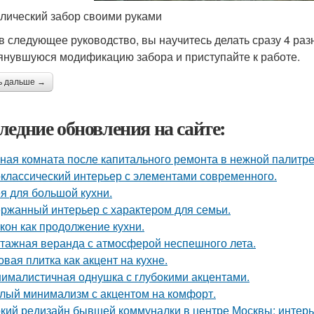
лический забор своими руками
в следующее руководство, вы научитесь делать сразу 4 ра
янувшуюся модификацию забора и приступайте к работе.
ь дальше →
ледние обновления на сайте:
ная комната после капитального ремонта в нежной палитре
классический интерьер с элементами современного.
я для большой кухни.
ржанный интерьер с характером для семьи.
кон как продолжение кухни.
тажная веранда с атмосферой неспешного лета.
овая плитка как акцент на кухне.
ималистичная однушка с глубокими акцентами.
лый минимализм с акцентом на комфорт.
кий редизайн бывшей коммуналки в центре Москвы: интерьер