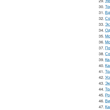
29.
Ую
30.
Тр
31.
Вд
32.
Со
33.
Эс
34.
Од
35.
Мо
36.
Мо
37.
По
38.
Со
39.
Кв
40.
Ка
41.
Тр
42.
Ус
43.
Эк
44.
Тр
45.
Ро
46.
Ви
47.
Ка