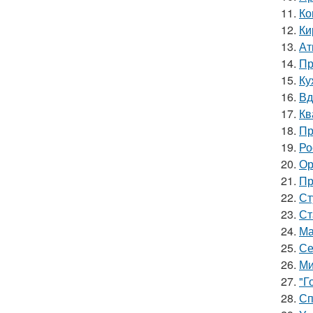
11.
Ко
12.
Ки
13.
Ат
14.
Пр
15.
Ку
16.
Вд
17.
Кв
18.
Пр
19.
Ро
20.
Ор
21.
Пр
22.
Ст
23.
Ст
24.
Ма
25.
Се
26.
Ми
27.
"Г
28.
Сп