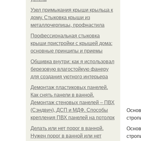
Узел примыкания крыши крыльца к
дому. Стыковка крыши из
металлочерпицы, профнастила
Профессиональная стыковка
крыши пристройки с крышей дома:
основные принципы и приемы
Обшивка внутри: как я использовал
березовую влагостойкую фанеру
для создания уютного интерьера
Демонтаж пластиковых панелей.
Как снять панели в ванной.
Демонтаж стеновых панелей – ПВХ
Основ
(Сэндвич), ДСП и МДФ. Способы
строп
крепления ПВХ панелей на потолок
Основ
Делать или нет порог в ванной.
строп
Нужен порог в ванной или нет