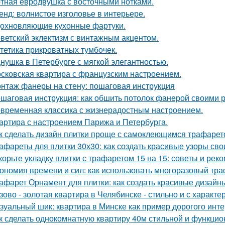
тная евродвушка с восточными нотками.
енд: волнистое изголовье в интерьере.
охновляющие кухонные фартуки.
ветский эклектизм с винтажным акцентом.
тетика прикроватных тумбочек.
нушка в Петербурге с мягкой элегантностью.
сковская квартира с французским настроением.
нтаж фанеры на стену: пошаговая инструкция
шаговая инструкция: как обшить потолок фанерой своими 
временная классика с жизнерадостным настроением.
артира с настроением Парижа и Петербурга.
к сделать дизайн плитки проще с самоклеющимся трафаре
афареты для плитки 30х30: как создать красивые узоры св
корьте укладку плитки с трафаретом 15 на 15: советы и рек
ономия времени и сил: как использовать многоразовый тра
афарет Орнамент для плитки: как создать красивые дизайн
зово - золотая квартира в Челябинске - стильно и с характе
зуальный шик: квартира в Минске как пример дорогого инте
к сделать однокомнатную квартиру 40м стильной и функци