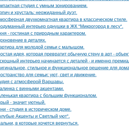
мпактная студия с умным зонированием.
рпич и хрусталь: неожиданный дуэт.
мосферная двухкомнатная квартира в классическом стиле.
одуманный интерьер однушки в ЖК "Микрогород в лесу".
хня - гостиная с природным характером.
охновение в деталях.
артира для молодой семьи с малышом.
остая идея, которая превратит обычную стену в арт - объек
скошный интерьер начинается с деталей - и именно премиа
игинальное, стильное и функциональное решение для дома
остранство для семьи: уют, свет и движение.
удия с атмосферой Варшавы.
алинка с винными акцентами.
ленькая квартира с большим функционалом.
рый - значит уютный.
ни - студия в историческом доме.
олубые Акценты и Светлый уют".
альни, в которые хочется вернуться.