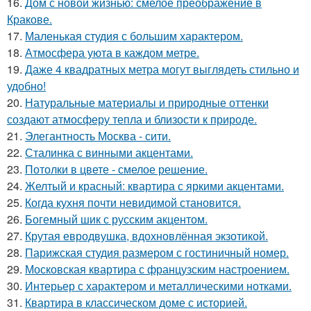
16.
Дом с новой жизнью: смелое преображение в
Кракове.
17.
Маленькая студия с большим характером.
18.
Атмосфера уюта в каждом метре.
19.
Даже 4 квадратных метра могут выглядеть стильно и
удобно!
20.
Натуральные материалы и природные оттенки
создают атмосферу тепла и близости к природе.
21.
Элегантность Москва - сити.
22.
Сталинка с винными акцентами.
23.
Потолки в цвете - смелое решение.
24.
Желтый и красный: квартира с яркими акцентами.
25.
Когда кухня почти невидимой становится.
26.
Богемный шик с русским акцентом.
27.
Крутая евродвушка, вдохновлённая экзотикой.
28.
Парижская студия размером с гостиничный номер.
29.
Московская квартира с французским настроением.
30.
Интерьер с характером и металлическими нотками.
31.
Квартира в классическом доме с историей.