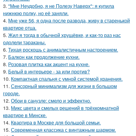
3.
"Мне Неудобно, я не Полезу Наверх": я купила
нижнюю полку, но её заняли.
4.
Мне уже 56, я одна после развода, живу в старенькой
квартире отца.
5.
Жил я тогда в обычной хрущёвке, и как-то раз нас
одолели тараканы.
6.
Тихая роскошь с анималистичным настроением.
7.
Балкон как продолжение кухни.
8.
Розовая плитка как акцент на кухне.
9.
Белый в интерьере - за или против?
10.
Компактная спальня с умной системой хранения.
11.
Сенсорный минимализм для жизни в большом
городе.
12.
Обои в санузле: смело и эффектно.
13.
Микс цвета и смелых решений в трёхкомнатной
квартире в Минске.
14.
Квартира в Москве для большой семьи.
15.
Современная классика с винтажным шармом.