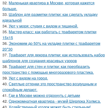
32.
Маленькая квартира в Москве, которая кажется
больше.
33.
Шаблон для разметки плитки: как сделать укладку
идеальной
34.
Уют у моря: студия с видом и тишиной.
35.
Мастер-класс: как работать с трафаретом плитки
15х15
36.
Экономим до 50% на укладке плитки с трафаретом
20*30
37.
Трафарет для декора плитки: как использовать набор
шаблонов для создания красивых узоров
38.
Трафарет для стен и плитки: как преобразить
пространство с помощью многоразового пластика.
39.
Уют с видом на город.
40.
Светлые оттенки это пространство воздушным и
спокойным делают.
41.
Где в Москве можно отдохнуть с детьми
42.
Однокомнатная квартира - музей Шерлока Холмса.
43.
Хозяйственный уголок может быть стильным!