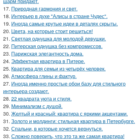
шарм придают.
17.
Природная гармония и свет.
18.
Интерьер в духе "Алисы в стране Чудес".
19.
Иногда самые крутые идеи в деталях скрыты.
20.
Цвета, на которые стоит решиться!
21.
Светлая однушка для молодой девушки.
22.
Питерская однушка без компромиссов.
23.
Парижская элегантность дома.
24.
Эффектная квартира в Питере.
25.
Квартира для семьи из четырёх человек.
26.
Атмосфера глины и фактур.
27.
Иногда именно простые обои базу для стильного
интерьера создают.
28.
22 квадрата уюта и стиля.
29.
Минимализм с душой.
30.
Желтый и красный: квартира с яркими акцентами.
31.
Золото и молдинги: стильная квартира в Петербурге.
32.
Спальни, в которые хочется вернуться.
33.
Сложно поверить, что это та же самая квартира!