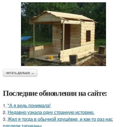
читать дальше →
Последние обновления на сайте:
1.
"А я ведь понимала!
2.
Недавно узнала одну странную историю.
3.
Жил я тогда в обычной хрущёвке, и как-то раз нас
одолели тараканы.