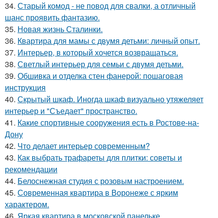
34.
Старый комод - не повод для свалки, а отличный
шанс проявить фантазию.
35.
Новая жизнь Сталинки.
36.
Квартира для мамы с двумя детьми: личный опыт.
37.
Интерьер, в который хочется возвращаться.
38.
Светлый интерьер для семьи с двумя детьми.
39.
Обшивка и отделка стен фанерой: пошаговая
инструкция
40.
Скрытый шкаф. Иногда шкаф визуально утяжеляет
интерьер и "Съедает" пространство.
41.
Какие спортивные сооружения есть в Ростове-на-
Дону
42.
Что делает интерьер современным?
43.
Как выбрать трафареты для плитки: советы и
рекомендации
44.
Белоснежная студия с розовым настроением.
45.
Современная квартира в Воронеже с ярким
характером.
46.
Яркая квартира в московской панельке.