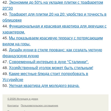
42.
Экономим до 50% на укладке плитки с трафаретом
20*30
43.
Трафарет для плитки 20 на 20: удобство и точность в
облицовке
44.
Функциональная и красивая квартира для девушки с
характером.
45.
Мы показываем красивую террасу с потрясающим
видом на горы.
46.
Дизайн кухни в стиле прованс: как создать уютную
французскую кухню
47.
Современный интерьер в духе "Сталинки".
48.
Хозяйственный уголок может быть стильным!
49.
Какие местные блюда стоит попробовать в
Уссурийске
50.
Уютная квартира для молодого врача.
© 2026 Интерьер и декор
Контакты
Пользовательское соглашение