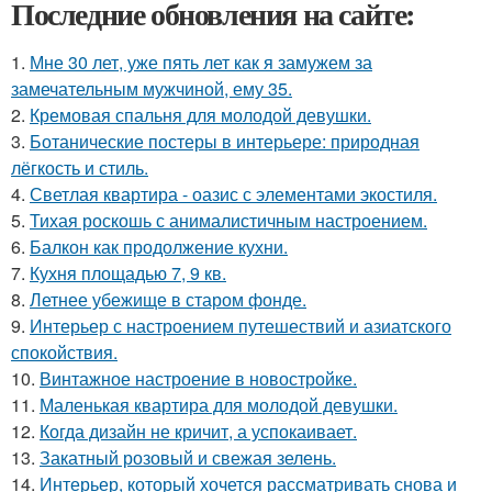
Последние обновления на сайте:
1.
Мне 30 лет, уже пять лет как я замужем за
замечательным мужчиной, ему 35.
2.
Кремовая спальня для молодой девушки.
3.
Ботанические постеры в интерьере: природная
лёгкость и стиль.
4.
Светлая квартира - оазис с элементами экостиля.
5.
Тихая роскошь с анималистичным настроением.
6.
Балкон как продолжение кухни.
7.
Кухня площадью 7, 9 кв.
8.
Летнее убежище в старом фонде.
9.
Интерьер с настроением путешествий и азиатского
спокойствия.
10.
Винтажное настроение в новостройке.
11.
Маленькая квартира для молодой девушки.
12.
Когда дизайн не кричит, а успокаивает.
13.
Закатный розовый и свежая зелень.
14.
Интерьер, который хочется рассматривать снова и