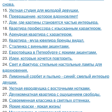
снова.
15.
Уютная студия для молодой девушки.
16.
Превращение, которое вдохновляет!
17.
Дом, где картины становятся частью интерьера.
18.
Квартира профессора с изысканным характером.
19.
Арендная квартира с характером.
20.
Квартира - муза ювелира бренды видал.
21.
Сталинка с винными акцентами.
22.
Евротрёшка в Петербурге с яркими акцентами.
23.
Идеи, которые хочется повторить.
24.
Свет и фактура: стильные настольные лампы для
вдохновения.
25.
Лимонный сорбет и пыльно - синий: смелый интерьер
двушки.
26.
Уютная евродвушка с восточными нотками.
27.
Двухкомнатная квартира с ощущением свободы.
28.
Современная классика в светлых оттенках.
29.
Яркие краски - яркая жизнь!