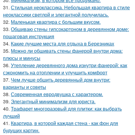
30.
Минимализм, в котором всё продумано.
31.
Стильная неоклассика. Небольшая квартира в стиле
неоклассики светлой и элегантной получилась.
32.
Маленькая квартира с большим вкусом.
33.
Обшиваю стены гипсокартоном в деревянном доме:
пошаговая инструкция
34.
Какие лучшие места для отдыха в Березниках
35.
Можно ли обшивать стены фанерой внутри дома:
плюсы и минусы
36.
Утепление деревянного дома изнутри фанерой: как
сэкономить на отоплении и улучшить комфорт
37.
Чем лучше обшить деревянный дом внутри:
варианты и советы
38.
Современная евродвушка с характером.
39.
Элегантный минимализм для юриста.
40.
Трафарет многоразовый для плитки: как выбрать
лучший
41.
Квартира, в которой каждая стена - как фон для
будущих картин.