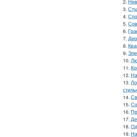
2.
Нев
3.
Сту
4.
Спо
5.
Сов
6.
Гра
7.
Дер
8.
Ква
9.
Эле
10.
Лю
11.
Ко
12.
На
13.
Ло
стиль
14.
Св
15.
Со
16.
Пр
17.
Де
18.
Од
19.
На