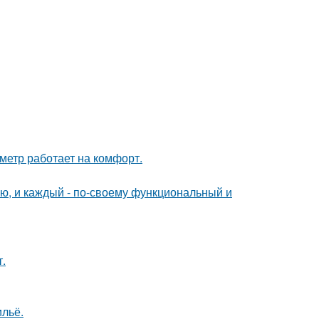
метр работает на комфорт.
ю, и каждый - по-своему функциональный и
т.
льё.