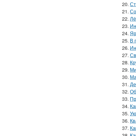
20.
Ст
21.
Со
22.
Лё
23.
Ин
24.
Яр
25.
В 
26.
Ин
27.
Св
28.
Кр
29.
Ми
30.
Ма
31.
Де
32.
Об
33.
Пр
34.
Ка
35.
Ую
36.
Кв
37.
Ка
38.
Ка