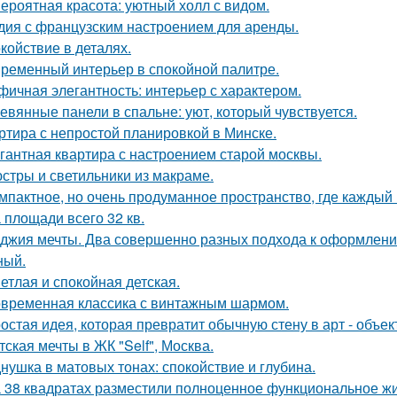
ероятная красота: уютный холл с видом.
дия с французским настроением для аренды.
койствие в деталях.
ременный интерьер в спокойной палитре.
фичная элегантность: интерьер с характером.
евянные панели в спальне: уют, который чувствуется.
ртира с непростой планировкой в Минске.
гантная квартира с настроением старой москвы.
стры и светильники из макраме.
мпактное, но очень продуманное пространство, где каждый 
 площади всего 32 кв.
джия мечты. Два совершенно разных подхода к оформлени
ный.
етлая и спокойная детская.
временная классика с винтажным шармом.
остая идея, которая превратит обычную стену в арт - объек
тская мечты в ЖК "Self", Москва.
нушка в матовых тонах: спокойствие и глубина.
 38 квадратах разместили полноценное функциональное жи