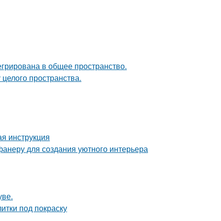
егрирована в общее пространство.
 целого пространства.
ая инструкция
фанеру для создания уютного интерьера
уве.
итки под покраску