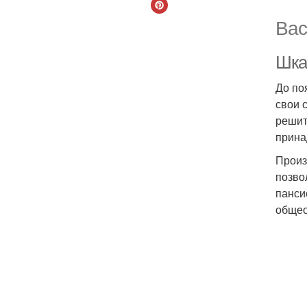
Вас
Шка
До по
свои 
решит
прина
Произ
позво
панси
общео