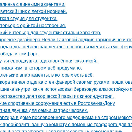
алинка с винными акцентами.
ветский шик с лёгкой иронией.
гкая студия для студентки.
терьер с орбитой настроения.
кий интерьер для студентки: стиль и характер.
проекте дизайнера Нелли Гаязовой лоджия гармонично инт
огда одна небольшая деталь способна изменить атмосферу
обода и комфорт.
утая евродвушка, вдохновлённая экзотикой.
нимализм, в котором всё продумано.
ленькие апартаменты, в которых есть всё.
коративная отделка стен фанерой своими руками: пошагов
шивка внутри: как я использовал березовую влагостойкую 
остранство для творческой пары из киноиндустрии.
кие спортивные сооружения есть в Ростове-на-Дону
тная двушка для семьи из трёх человек.
артира в доме послевоенного модернизма на старом мокот
к преобразить ванную комнату с помощью трафарета для пл
к выбрать трафареты для пола: советы и рекомендации