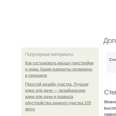
Доп
Популярные материалы
Сте
Как состыковать крышу пристройки
и дома. Какие варианты возможны
в принципе
Простой дизайн участка. Лучшие
идеи для дачи — дизайнерские
Сте
идеи для дачи и правила
Можно
обустройства дачного участка 105
высок
фото
намно