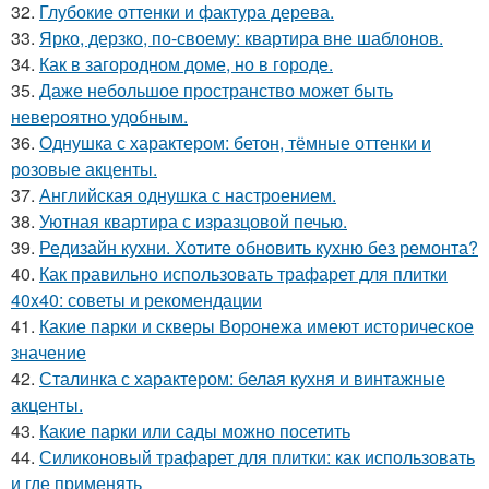
32.
Глубокие оттенки и фактура дерева.
33.
Ярко, дерзко, по-своему: квартира вне шаблонов.
34.
Как в загородном доме, но в городе.
35.
Даже небольшое пространство может быть
невероятно удобным.
36.
Однушка с характером: бетон, тёмные оттенки и
розовые акценты.
37.
Английская однушка с настроением.
38.
Уютная квартира с изразцовой печью.
39.
Редизайн кухни. Хотите обновить кухню без ремонта?
40.
Как правильно использовать трафарет для плитки
40x40: советы и рекомендации
41.
Какие парки и скверы Воронежа имеют историческое
значение
42.
Сталинка с характером: белая кухня и винтажные
акценты.
43.
Какие парки или сады можно посетить
44.
Силиконовый трафарет для плитки: как использовать
и где применять