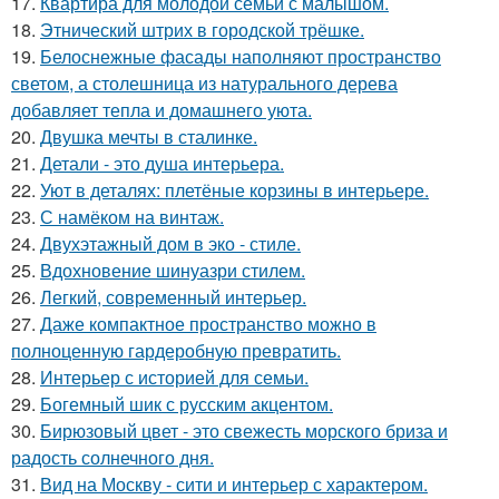
17.
Квартира для молодой семьи с малышом.
18.
Этнический штрих в городской трёшке.
19.
Белоснежные фасады наполняют пространство
светом, а столешница из натурального дерева
добавляет тепла и домашнего уюта.
20.
Двушка мечты в сталинке.
21.
Детали - это душа интерьера.
22.
Уют в деталях: плетёные корзины в интерьере.
23.
С намёком на винтаж.
24.
Двухэтажный дом в эко - стиле.
25.
Вдохновение шинуазри стилем.
26.
Легкий, современный интерьер.
27.
Даже компактное пространство можно в
полноценную гардеробную превратить.
28.
Интерьер с историей для семьи.
29.
Богемный шик с русским акцентом.
30.
Бирюзовый цвет - это свежесть морского бриза и
радость солнечного дня.
31.
Вид на Москву - сити и интерьер с характером.