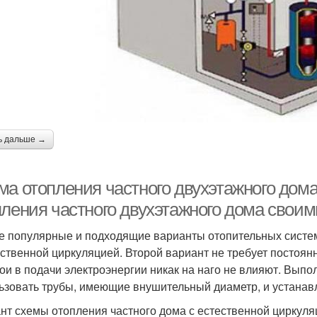
ь дальше →
ма отопления частного двухэтажного дом
пления частного двухэтажного дома свои
 популярные и подходящие варианты отопительных систем 
ественной циркуляцией. Второй вариант не требует постоянно
ои в подачи электроэнергии никак на наго не влияют. Вып
ьзовать трубы, имеющие внушительный диаметр, и устанавл
нт схемы отопления частного дома с естественной циркул