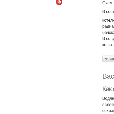
Схемы
В сос
котёл
радиа
бачок
В сов
конст
читат
Вас
Как
Водян
являе
сохра