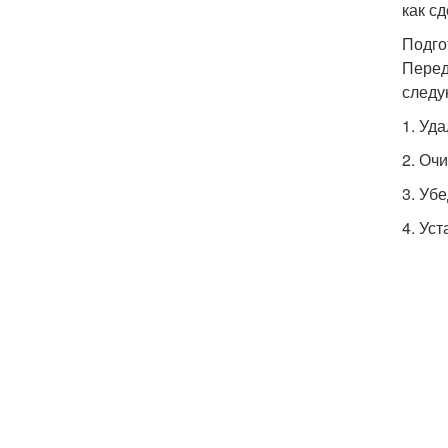
как с
Подго
Перед
следу
1. Уд
2. Оч
3. Уб
4. Ус