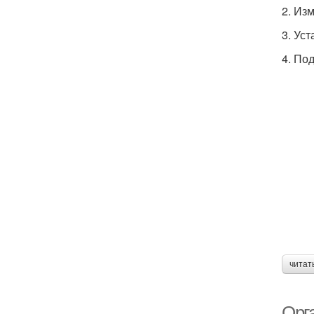
2. Из
3. Ус
4. По
читат
Орг