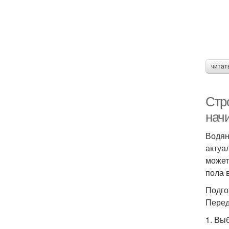
читат
Стр
нач
Водян
актуа
может
пола 
Подго
Перед
1. Вы