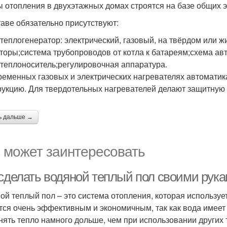
 отопления в двухэтажных домах строятся на базе общих э
таве обязательно присутствуют:
-теплогенератор: электрический, газовый, на твёрдом или 
торы;система трубопроводов от котла к батареям;схема а
;теплоноситель;регулировочная аппаратура.
ременных газовых и электрических нагревателях автоматик
рукцию. Для твердотельных нагревателей делают защитную 
ь дальше →
 может заинтересовать
 сделать водяной теплый пол своими рука
ой теплый пол – это система отопления, которая использует
тся очень эффективным и экономичным, так как вода имеет
нять тепло намного дольше, чем при использовании других 