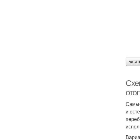
читат
Схе
ото
Самые
и ест
переб
испол
Вариа