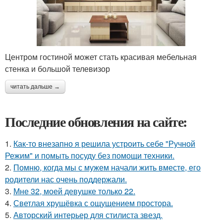
Центром гостиной может стать красивая мебельная
стенка и большой телевизор
читать дальше →
Последние обновления на сайте:
1.
Как-то внезапно я решила устроить себе "Ручной
Режим" и помыть посуду без помощи техники.
2.
Помню, когда мы с мужем начали жить вместе, его
родители нас очень поддержали.
3.
Мне 32, моей девушке только 22.
4.
Светлая хрущёвка с ощущением простора.
5.
Авторский интерьер для стилиста звезд.