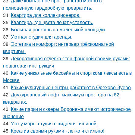
33.
Даже компактное пространство можно в
полноценную гардеробную превратить.
34.
Квартира для коллекционеров.
35.
Квартира, где цвета лечат усталость.
36.
Большая роскошь на маленькой площади.
37.
Уютная студия для аренды.
38.
Эстетика и комфорт: интерьер трёхкомнатной
квартиры.
39.
Декоративная отделка стен фанерой своими руками:
пошаговая инструкция
40.
Какие уникальные бассейны и спорткомплексы есть в
Москве
41.
Какие культурные центры работают в Орехово-Зуево
42.
Двухуровневый лофт: максимум простора на 82
квадратах.
43.
Какие парки и скверы Воронежа имеют историческое
значение
44.
Уют у моря: студия с видом и тишиной.
45.
Креатив своими руками - легко и стильно!