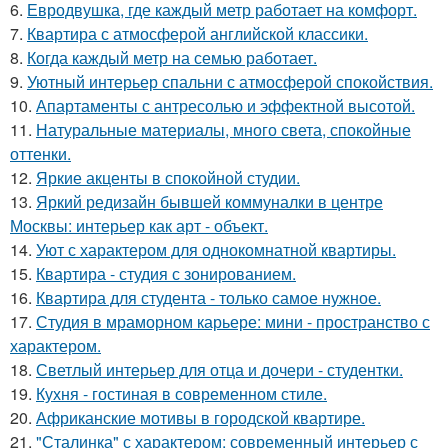
6.
Евродвушка, где каждый метр работает на комфорт.
7.
Квартира с атмосферой английской классики.
8.
Когда каждый метр на семью работает.
9.
Уютный интерьер спальни с атмосферой спокойствия.
10.
Апартаменты с антресолью и эффектной высотой.
11.
Натуральные материалы, много света, спокойные
оттенки.
12.
Яркие акценты в спокойной студии.
13.
Яркий редизайн бывшей коммуналки в центре
Москвы: интерьер как арт - объект.
14.
Уют с характером для однокомнатной квартиры.
15.
Квартира - студия с зонированием.
16.
Квартира для студента - только самое нужное.
17.
Студия в мраморном карьере: мини - пространство с
характером.
18.
Светлый интерьер для отца и дочери - студентки.
19.
Кухня - гостиная в современном стиле.
20.
Африканские мотивы в городской квартире.
21.
"Сталинка" с характером: современный интерьер с