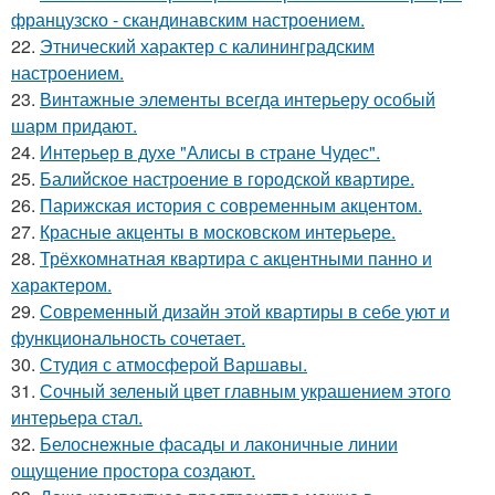
французско - скандинавским настроением.
22.
Этнический характер с калининградским
настроением.
23.
Винтажные элементы всегда интерьеру особый
шарм придают.
24.
Интерьер в духе "Алисы в стране Чудес".
25.
Балийское настроение в городской квартире.
26.
Парижская история с современным акцентом.
27.
Красные акценты в московском интерьере.
28.
Трёхкомнатная квартира с акцентными панно и
характером.
29.
Современный дизайн этой квартиры в себе уют и
функциональность сочетает.
30.
Студия с атмосферой Варшавы.
31.
Сочный зеленый цвет главным украшением этого
интерьера стал.
32.
Белоснежные фасады и лаконичные линии
ощущение простора создают.