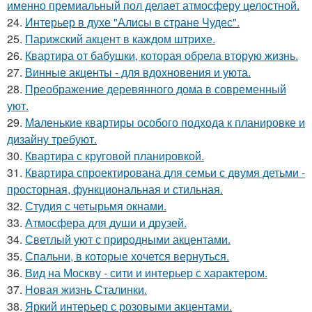
именно премиальный пол делает атмосферу целостной.
24.
Интерьер в духе "Алисы в стране Чудес".
25.
Парижский акцент в каждом штрихе.
26.
Квартира от бабушки, которая обрела вторую жизнь.
27.
Винные акценты - для вдохновения и уюта.
28.
Преображение деревянного дома в современный
уют.
29.
Маленькие квартиры особого подхода к планировке и
дизайну требуют.
30.
Квартира с круговой планировкой.
31.
Квартира спроектирована для семьи с двумя детьми -
просторная, функциональная и стильная.
32.
Студия с четырьмя окнами.
33.
Атмосфера для души и друзей.
34.
Светлый уют с природными акцентами.
35.
Спальни, в которые хочется вернуться.
36.
Вид на Москву - сити и интерьер с характером.
37.
Новая жизнь Сталинки.
38.
Яркий интерьер с розовыми акцентами.