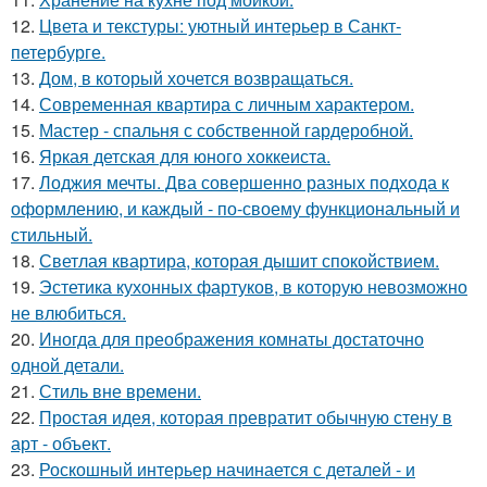
12.
Цвета и текстуры: уютный интерьер в Санкт-
петербурге.
13.
Дом, в который хочется возвращаться.
14.
Современная квартира с личным характером.
15.
Мастер - спальня с собственной гардеробной.
16.
Яркая детская для юного хоккеиста.
17.
Лоджия мечты. Два совершенно разных подхода к
оформлению, и каждый - по-своему функциональный и
стильный.
18.
Светлая квартира, которая дышит спокойствием.
19.
Эстетика кухонных фартуков, в которую невозможно
не влюбиться.
20.
Иногда для преображения комнаты достаточно
одной детали.
21.
Стиль вне времени.
22.
Простая идея, которая превратит обычную стену в
арт - объект.
23.
Роскошный интерьер начинается с деталей - и