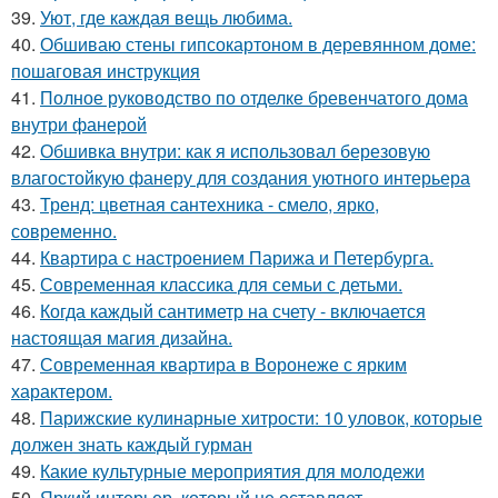
39.
Уют, где каждая вещь любима.
40.
Обшиваю стены гипсокартоном в деревянном доме:
пошаговая инструкция
41.
Полное руководство по отделке бревенчатого дома
внутри фанерой
42.
Обшивка внутри: как я использовал березовую
влагостойкую фанеру для создания уютного интерьера
43.
Тренд: цветная сантехника - смело, ярко,
современно.
44.
Квартира с настроением Парижа и Петербурга.
45.
Современная классика для семьи с детьми.
46.
Когда каждый сантиметр на счету - включается
настоящая магия дизайна.
47.
Современная квартира в Воронеже с ярким
характером.
48.
Парижские кулинарные хитрости: 10 уловок, которые
должен знать каждый гурман
49.
Какие культурные мероприятия для молодежи
50.
Яркий интерьер, который не оставляет