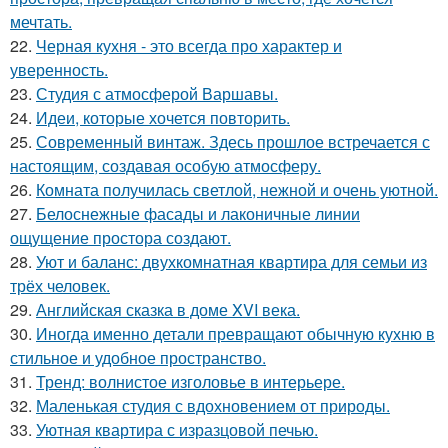
мечтать.
22.
Черная кухня - это всегда про характер и
уверенность.
23.
Студия с атмосферой Варшавы.
24.
Идеи, которые хочется повторить.
25.
Современный винтаж. Здесь прошлое встречается с
настоящим, создавая особую атмосферу.
26.
Комната получилась светлой, нежной и очень уютной.
27.
Белоснежные фасады и лаконичные линии
ощущение простора создают.
28.
Уют и баланс: двухкомнатная квартира для семьи из
трёх человек.
29.
Английская сказка в доме XVI века.
30.
Иногда именно детали превращают обычную кухню в
стильное и удобное пространство.
31.
Тренд: волнистое изголовье в интерьере.
32.
Маленькая студия с вдохновением от природы.
33.
Уютная квартира с изразцовой печью.