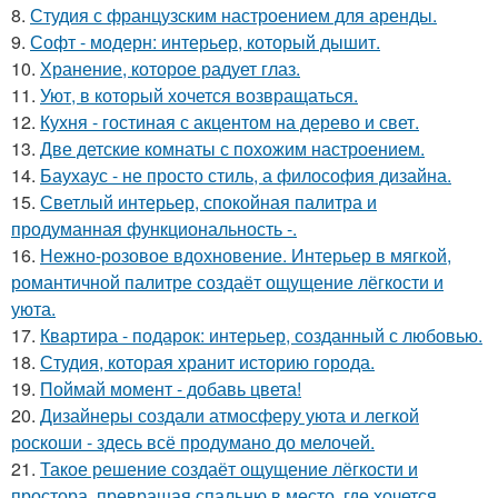
8.
Студия с французским настроением для аренды.
9.
Софт - модерн: интерьер, который дышит.
10.
Хранение, которое радует глаз.
11.
Уют, в который хочется возвращаться.
12.
Кухня - гостиная с акцентом на дерево и свет.
13.
Две детские комнаты с похожим настроением.
14.
Баухаус - не просто стиль, а философия дизайна.
15.
Светлый интерьер, спокойная палитра и
продуманная функциональность -.
16.
Нежно-розовое вдохновение. Интерьер в мягкой,
романтичной палитре создаёт ощущение лёгкости и
уюта.
17.
Квартира - подарок: интерьер, созданный с любовью.
18.
Студия, которая хранит историю города.
19.
Поймай момент - добавь цвета!
20.
Дизайнеры создали атмосферу уюта и легкой
роскоши - здесь всё продумано до мелочей.
21.
Такое решение создаёт ощущение лёгкости и
простора, превращая спальню в место, где хочется