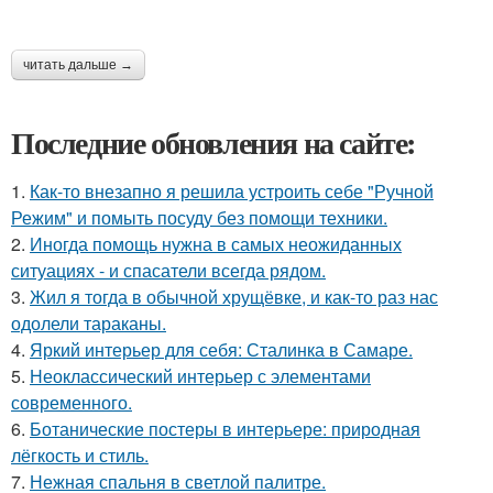
читать дальше →
Последние обновления на сайте:
1.
Как-то внезапно я решила устроить себе "Ручной
Режим" и помыть посуду без помощи техники.
2.
Иногда помощь нужна в самых неожиданных
ситуациях - и спасатели всегда рядом.
3.
Жил я тогда в обычной хрущёвке, и как-то раз нас
одолели тараканы.
4.
Яркий интерьер для себя: Сталинка в Самаре.
5.
Неоклассический интерьер с элементами
современного.
6.
Ботанические постеры в интерьере: природная
лёгкость и стиль.
7.
Нежная спальня в светлой палитре.