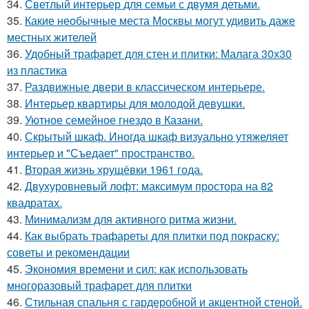
34.
Светлый интерьер для семьи с двумя детьми.
35.
Какие необычные места Москвы могут удивить даже
местных жителей
36.
Удобный трафарет для стен и плитки: Малага 30х30
из пластика
37.
Раздвижные двери в классическом интерьере.
38.
Интерьер квартиры для молодой девушки.
39.
Уютное семейное гнездо в Казани.
40.
Скрытый шкаф. Иногда шкаф визуально утяжеляет
интерьер и "Съедает" пространство.
41.
Вторая жизнь хрущёвки 1961 года.
42.
Двухуровневый лофт: максимум простора на 82
квадратах.
43.
Минимализм для активного ритма жизни.
44.
Как выбрать трафареты для плитки под покраску:
советы и рекомендации
45.
Экономия времени и сил: как использовать
многоразовый трафарет для плитки
46.
Стильная спальня с гардеробной и акцентной стеной.