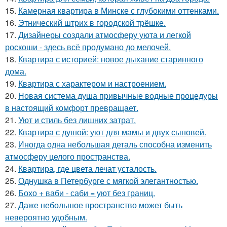
15.
Камерная квартира в Минске с глубокими оттенками.
16.
Этнический штрих в городской трёшке.
17.
Дизайнеры создали атмосферу уюта и легкой
роскоши - здесь всё продумано до мелочей.
18.
Квартира с историей: новое дыхание старинного
дома.
19.
Квартира с характером и настроением.
20.
Новая система душа привычные водные процедуры
в настоящий комфорт превращает.
21.
Уют и стиль без лишних затрат.
22.
Квартира с душой: уют для мамы и двух сыновей.
23.
Иногда одна небольшая деталь способна изменить
атмосферу целого пространства.
24.
Квартира, где цвета лечат усталость.
25.
Однушка в Петербурге с мягкой элегантностью.
26.
Бохо + ваби - саби = уют без границ.
27.
Даже небольшое пространство может быть
невероятно удобным.