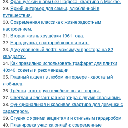
28.
Французский шарм без Пафоса: квартира в Москве.
29.
Яркий интерьер для семьи, влюблённой в
путешествия.
30.
Современная классика с жизнерадостным
настроением.
31.
Вторая жизнь хрущёвки 1961 года.
32.
Евродвушка, в которой хочется жить.
33.
Двухуровневый лофт: максимум простора на 82
квадратах.
34.
Как правильно использовать трафарет для плитки
40x40: советы и рекомендации
35.
Главный акцент в любом интерьере - хвостатый
любимец.
36.
Трёшка, в которую влюбляешься с порога.
37.
Светлая и элегантная квартира с двумя спальнями.
38.
Функциональная и красивая квартира для девушки с
характером.
39.
Студия с яркими акцентами и стильным гардеробом.
40.
Планировка участка онлайн: современные