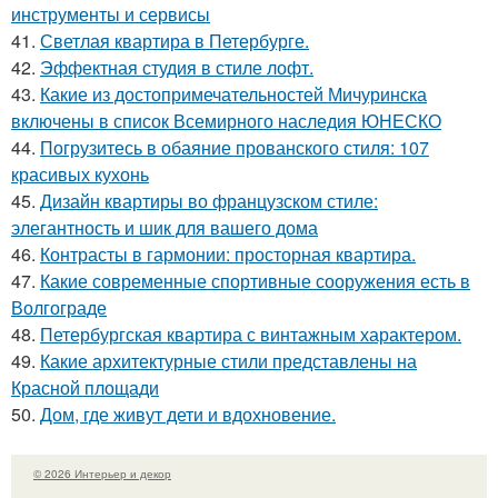
инструменты и сервисы
41.
Светлая квартира в Петербурге.
42.
Эффектная студия в стиле лофт.
43.
Какие из достопримечательностей Мичуринска
включены в список Всемирного наследия ЮНЕСКО
44.
Погрузитесь в обаяние прованского стиля: 107
красивых кухонь
45.
Дизайн квартиры во французском стиле:
элегантность и шик для вашего дома
46.
Контрасты в гармонии: просторная квартира.
47.
Какие современные спортивные сооружения есть в
Волгограде
48.
Петербургская квартира с винтажным характером.
49.
Какие архитектурные стили представлены на
Красной площади
50.
Дом, где живут дети и вдохновение.
© 2026 Интерьер и декор