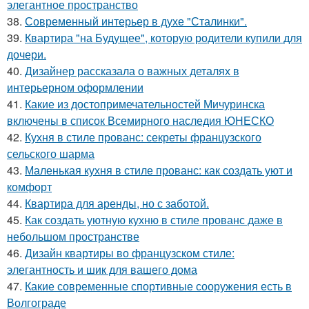
элегантное пространство
38.
Современный интерьер в духе "Сталинки".
39.
Квартира "на Будущее", которую родители купили для
дочери.
40.
Дизайнер рассказала о важных деталях в
интерьерном оформлении
41.
Какие из достопримечательностей Мичуринска
включены в список Всемирного наследия ЮНЕСКО
42.
Кухня в стиле прованс: секреты французского
сельского шарма
43.
Маленькая кухня в стиле прованс: как создать уют и
комфорт
44.
Квартира для аренды, но с заботой.
45.
Как создать уютную кухню в стиле прованс даже в
небольшом пространстве
46.
Дизайн квартиры во французском стиле:
элегантность и шик для вашего дома
47.
Какие современные спортивные сооружения есть в
Волгограде