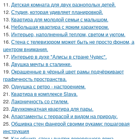
11.
Детская комната для двух разнополых детей.
12.
Студия, которая удивляет планировкой.
13.
Квартира для молодой семьи с малышом.
14.
Небольшая квартира с ярким характером.
15.
Интерьер, наполненный теплом, светом и уютом.
16.
Стена с телевизором может быть не просто фоном, а
центром внимания.
17.
Интерьер в духе "Алисы в стране Чудес".
18.
Двушка мечты в сталинке.
19.
Окрашенные в чёрный цвет рамы подчёркивают
графичность пространства.
20.
Однушка с ретро - настроением.
21.
Квартира в комплексе Slava.
22.
Лаконичность со стилем.
23.
Двухкомнатная квартира для пары.
24.
Апартаменты с террасой и видом на природу.
25.
Обшивка стен фанерой своими руками: пошаговая
инструкция
26.
Как обшить стены внутри деревянного дома