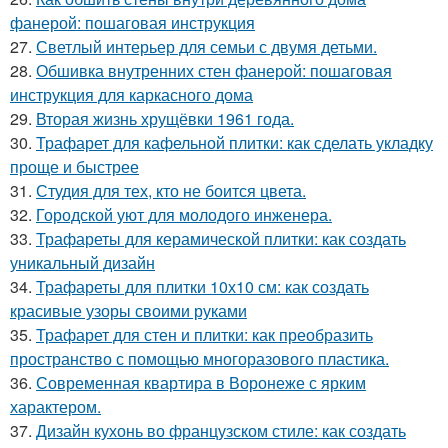
фанерой: пошаговая инструкция
27.
Светлый интерьер для семьи с двумя детьми.
28.
Обшивка внутренних стен фанерой: пошаговая
инструкция для каркасного дома
29.
Вторая жизнь хрущёвки 1961 года.
30.
Трафарет для кафельной плитки: как сделать укладку
проще и быстрее
31.
Студия для тех, кто не боится цвета.
32.
Городской уют для молодого инженера.
33.
Трафареты для керамической плитки: как создать
уникальный дизайн
34.
Трафареты для плитки 10х10 см: как создать
красивые узоры своими руками
35.
Трафарет для стен и плитки: как преобразить
пространство с помощью многоразового пластика.
36.
Современная квартира в Воронеже с ярким
характером.
37.
Дизайн кухонь во французском стиле: как создать