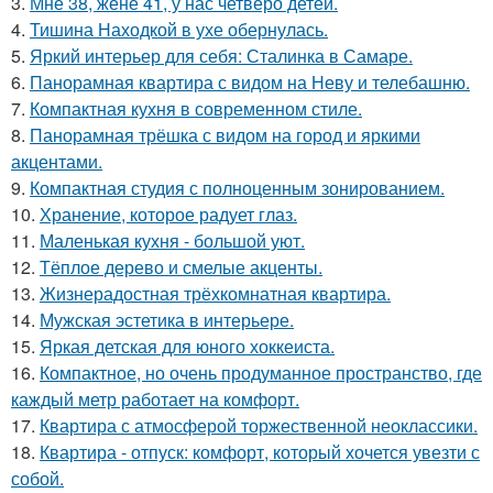
3.
Мне 38, жене 41, у нас четверо детей.
4.
Тишина Находкой в ухе обернулась.
5.
Яркий интерьер для себя: Сталинка в Самаре.
6.
Панорамная квартира с видом на Неву и телебашню.
7.
Компактная кухня в современном стиле.
8.
Панорамная трёшка с видом на город и яркими
акцентами.
9.
Компактная студия с полноценным зонированием.
10.
Хранение, которое радует глаз.
11.
Маленькая кухня - большой уют.
12.
Тёплое дерево и смелые акценты.
13.
Жизнерадостная трёхкомнатная квартира.
14.
Мужская эстетика в интерьере.
15.
Яркая детская для юного хоккеиста.
16.
Компактное, но очень продуманное пространство, где
каждый метр работает на комфорт.
17.
Квартира с атмосферой торжественной неоклассики.
18.
Квартира - отпуск: комфорт, который хочется увезти с
собой.