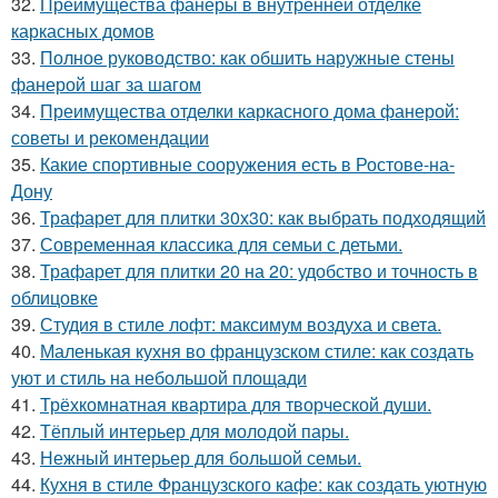
32.
Преимущества фанеры в внутренней отделке
каркасных домов
33.
Полное руководство: как обшить наружные стены
фанерой шаг за шагом
34.
Преимущества отделки каркасного дома фанерой:
советы и рекомендации
35.
Какие спортивные сооружения есть в Ростове-на-
Дону
36.
Трафарет для плитки 30х30: как выбрать подходящий
37.
Современная классика для семьи с детьми.
38.
Трафарет для плитки 20 на 20: удобство и точность в
облицовке
39.
Студия в стиле лофт: максимум воздуха и света.
40.
Маленькая кухня во французском стиле: как создать
уют и стиль на небольшой площади
41.
Трёхкомнатная квартира для творческой души.
42.
Тёплый интерьер для молодой пары.
43.
Нежный интерьер для большой семьи.
44.
Кухня в стиле Французского кафе: как создать уютную