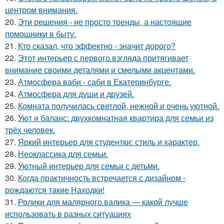
центром внимания.
20.
Эти решения - не просто тренды, а настоящие
помощники в быту.
21.
Кто сказал, что эффектно - значит дорого?
22.
Этот интерьер с первого взгляда притягивает
внимание своими деталями и смелыми акцентами.
23.
Атмосфера ваби - саби в Екатеринбурге.
24.
Атмосфера для души и друзей.
25.
Комната получилась светлой, нежной и очень уютной.
26.
Уют и баланс: двухкомнатная квартира для семьи из
трёх человек.
27.
Яркий интерьер для студентки: стиль и характер.
28.
Неоклассика для семьи.
29.
Уютный интерьер для семьи с детьми.
30.
Когда практичность встречается с дизайном -
рождаются такие Находки!
31.
Ролики для малярного валика — какой лучше
использовать в разных ситуациях