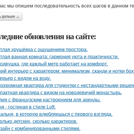
час мы опишем последовательность всех шагов в данном т
ь дальше →
ледние обновления на сайте:
тлая хрущёвка с ощущением простора.
тлая ванная комната: гармония уюта и практичности.
одвушка, где каждый метр работает на комфорт.
кий интерьер с характером: минимализм, сканди и нотки бох
ерьер с видом на воду.
охромная квартира для студентки с нестандартными реше
пактная квартира с видом на новодевичий монастырь.
дия с французским настроением для аренды.
я - гостиная в стиле Loft.
альня, в которую влюбляешься с первого взгляда.
олько детских, сколько характеров.
зайн с комбинированными стилями.