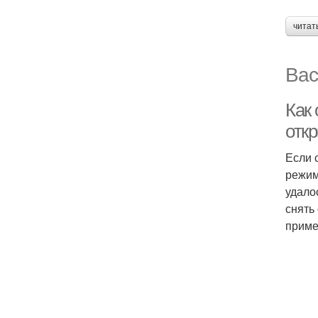
читат
Вас
Как
отк
Если 
режим
удало
снять
приме