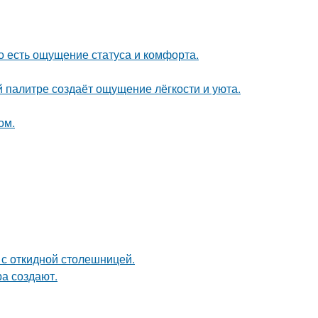
о есть ощущение статуса и комфорта.
 палитре создаёт ощущение лёгкости и уюта.
ом.
 с откидной столешницей.
а создают.