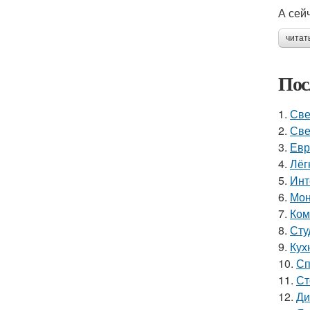
А сей
читат
Пос
1.
Све
2.
Све
3.
Евр
4.
Лёг
5.
Инт
6.
Мон
7.
Ком
8.
Сту
9.
Кухн
10.
Сп
11.
Ст
12.
Ди