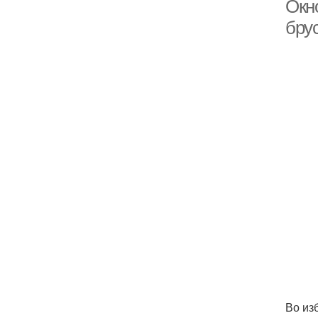
Окно
бру
Во из