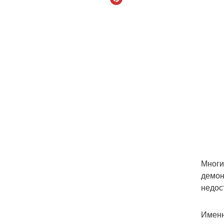
Многи
демон
недос
Именн