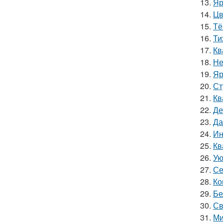
13.
Яр
14.
Цв
15.
Тё
16.
Ти
17.
Кв
18.
Не
19.
Яр
20.
Ст
21.
Кв
22.
Де
23.
Да
24.
Ин
25.
Кв
26.
Ую
27.
Се
28.
Ко
29.
Бе
30.
Св
31.
Ми