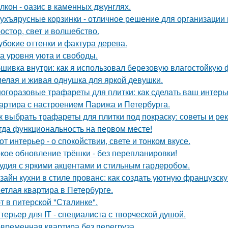
лкон - оазис в каменных джунглях.
ухъярусные корзинки - отличное решение для организации 
остор, свет и волшебство.
убокие оттенки и фактура дерева.
а уровня уюта и свободы.
шивка внутри: как я использовал березовую влагостойкую 
елая и живая однушка для яркой девушки.
огоразовые трафареты для плитки: как сделать ваш интер
артира с настроением Парижа и Петербурга.
к выбрать трафареты для плитки под покраску: советы и р
гда функциональность на первом месте!
от интерьер - о спокойствии, свете и тонком вкусе.
кое обновление трёшки - без перепланировки!
удия с яркими акцентами и стильным гардеробом.
зайн кухни в стиле прованс: как создать уютную французск
етлая квартира в Петербурге.
т в питерской "Сталинке".
терьер для IT - специалиста с творческой душой.
временная квартира без перегруза.