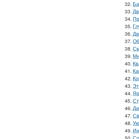
32.
Ба
33.
Дв
34.
Пр
35.
Гл
36.
Дв
37.
Об
38.
См
39.
Мн
40.
Кв
41.
Ка
42.
Ко
43.
Эт
44.
Яр
45.
Ст
46.
Ди
47.
Св
48.
Ую
49.
Ин
50.
Со