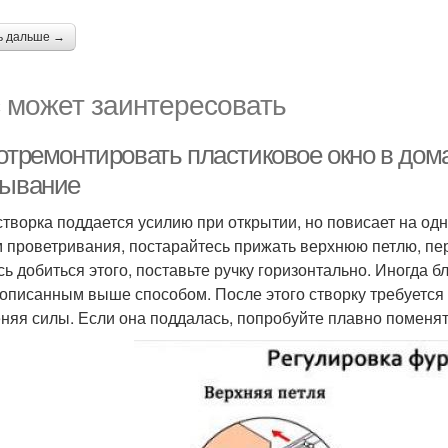
ь дальше →
 может заинтересовать
 отремонтировать пластиковое окно в до
рывание
створка поддается усилию при открытии, но повисает на од
 проветривания, постарайтесь прижать верхнюю петлю, пе
сь добиться этого, поставьте ручку горизонтально. Иногда б
 описанным выше способом. После этого створку требуется з
няя силы. Если она поддалась, попробуйте плавно поменят