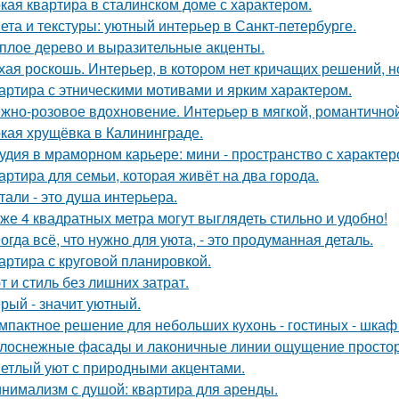
кая квартира в сталинском доме с характером.
ета и текстуры: уютный интерьер в Санкт-петербурге.
плое дерево и выразительные акценты.
хая роскошь. Интерьер, в котором нет кричащих решений, н
артира с этническими мотивами и ярким характером.
жно-розовое вдохновение. Интерьер в мягкой, романтичной
кая хрущёвка в Калининграде.
удия в мраморном карьере: мини - пространство с характер
артира для семьи, которая живёт на два города.
тали - это душа интерьера.
же 4 квадратных метра могут выглядеть стильно и удобно!
огда всё, что нужно для уюта, - это продуманная деталь.
артира с круговой планировкой.
т и стиль без лишних затрат.
рый - значит уютный.
мпактное решение для небольших кухонь - гостиных - шкаф
лоснежные фасады и лаконичные линии ощущение простор
етлый уют с природными акцентами.
нимализм с душой: квартира для аренды.