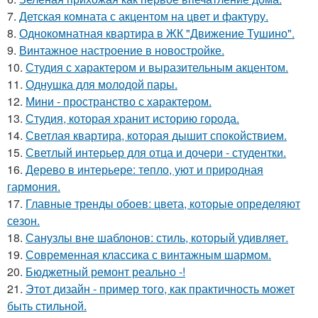
7.
Детская комната с акцентом на цвет и фактуру.
8.
Однокомнатная квартира в ЖК "Движение Тушино".
9.
Винтажное настроение в новостройке.
10.
Студия с характером и выразительным акцентом.
11.
Однушка для молодой пары.
12.
Мини - пространство с характером.
13.
Студия, которая хранит историю города.
14.
Светлая квартира, которая дышит спокойствием.
15.
Светлый интерьер для отца и дочери - студентки.
16.
Дерево в интерьере: тепло, уют и природная
гармония.
17.
Главные тренды обоев: цвета, которые определяют
сезон.
18.
Санузлы вне шаблонов: стиль, который удивляет.
19.
Современная классика с винтажным шармом.
20.
Бюджетный ремонт реально -!
21.
Этот дизайн - пример того, как практичность может
быть стильной.