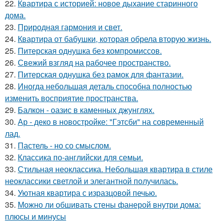
22.
Квартира с историей: новое дыхание старинного
дома.
23.
Природная гармония и свет.
24.
Квартира от бабушки, которая обрела вторую жизнь.
25.
Питерская однушка без компромиссов.
26.
Свежий взгляд на рабочее пространство.
27.
Питерская однушка без рамок для фантазии.
28.
Иногда небольшая деталь способна полностью
изменить восприятие пространства.
29.
Балкон - оазис в каменных джунглях.
30.
Ар - деко в новостройке: "Гэтсби" на современный
лад.
31.
Пастель - но со смыслом.
32.
Классика по-английски для семьи.
33.
Стильная неоклассика. Небольшая квартира в стиле
неоклассики светлой и элегантной получилась.
34.
Уютная квартира с изразцовой печью.
35.
Можно ли обшивать стены фанерой внутри дома:
плюсы и минусы