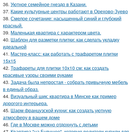
36.
Уютное семейное гнездо в Казани.
37.
Какие культурные центры работают в Орехово-Зуево
38.
Смелое сочетание: насыщенный синий и глубокий
красный.
39.
Маленькая квартира с характером цвета.
40.
Шаблон для разметки плитки: как сделать укладку
идеальной
41.
Мастер-класс: как работать с трафаретом плитки
15х15
42.
Трафареты для плитки 10х10 см: как создать
красивые узоры своими руками
43.
Задача была непростая - собрать привычную мебель
в единый образ.
44.
Визуальный шик: квартира в Минске как пример
дорогого интерьера.
45.
Шарм французской кухни: как создать уютную
атмосферу в вашем доме
46.
Где в Москве можно отдохнуть с детьми
47.
Квартира "на Будущее", которую родители купили для