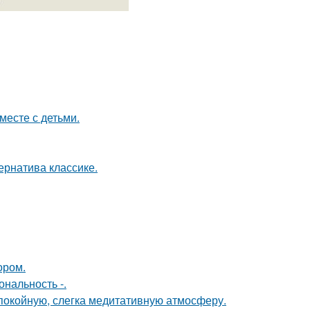
месте с детьми.
рнатива классике.
ором.
нальность -.
спокойную, слегка медитативную атмосферу.