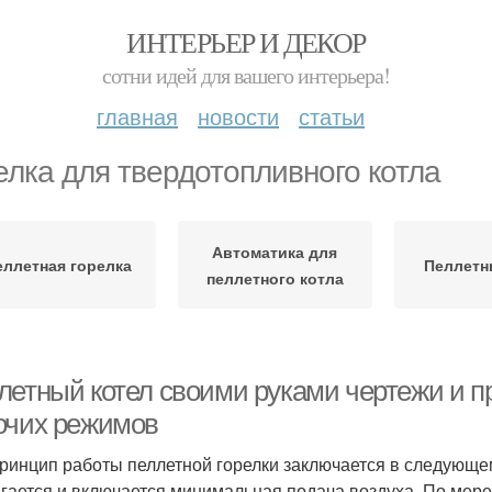
ИНТЕРЬЕР И ДЕКОР
сотни идей для вашего интерьера!
главная
новости
статьи
елка для твердотопливного котла
Автоматика для
еллетная горелка
Пеллетн
пеллетного котла
летный котел своими руками чертежи и п
очих режимов
ринцип работы пеллетной горелки заключается в следующем
гается и включается минимальная подача воздуха. По мере 