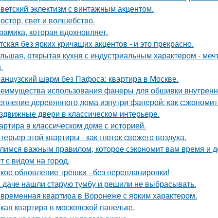
ветский эклектизм с винтажным акцентом.
остор, свет и волшебство.
рамика, которая вдохновляет.
тская без ярких кричащих акцентов - и это прекрасно.
льшая, открытая кухня с индустриальным характером - мечта
.
анцузский шарм без Пафоса: квартира в Москве.
еимущества использования фанеры для обшивки внутренн
епление деревянного дома изнутри фанерой: как сэкономит
здвижные двери в классическом интерьере.
артира в классическом доме с историей.
терьер этой квартиры - как глоток свежего воздуха.
лимся важным правилом, которое сэкономит вам время и д
т с видом на город.
кое обновление трёшки - без перепланировки!
 даче нашли старую тумбу и решили не выбрасывать.
временная квартира в Воронеже с ярким характером.
кая квартира в московской панельке.