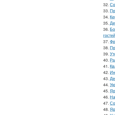
32.
Со
33.
Пр
34.
Ке
35.
Де
36.
Бо
гостей
37.
Фр
38.
Пр
39.
Ут
40.
Ра
41.
Кв
42.
Ин
43.
Де
44.
Ую
45.
Яр
46.
На
47.
Со
48.
Яр