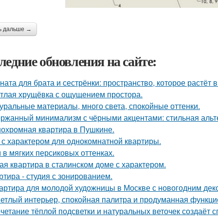
ь дальше →
ледние обновления на сайте:
ната для брата и сестрёнки: пространство, которое растёт в
тлая хрущёвка с ощущением простора.
уральные материалы, много света, спокойные оттенки.
ржанный минимализм с чёрными акцентами: стильная альте
охромная квартира в Пушкине.
 с характером для однокомнатной квартиры.
 в мягких персиковых оттенках.
ая квартира в сталинском доме с характером.
ртира - студия с зонированием.
артира для молодой художницы в Москве с новогодним дек
етлый интерьер, спокойная палитра и продуманная функцио
четание тёплой подсветки и натуральных веточек создаёт 