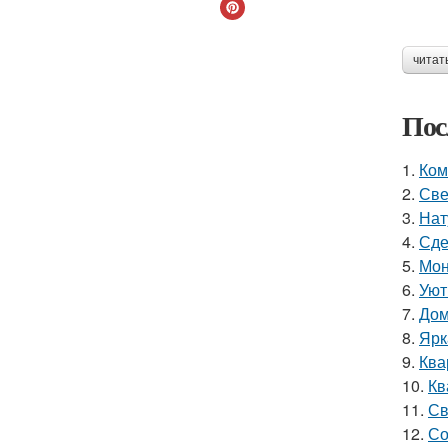
читат
Пос
1.
Ком
2.
Све
3.
Нат
4.
Сде
5.
Мон
6.
Уют
7.
Дом
8.
Ярк
9.
Ква
10.
Кв
11.
Св
12.
Со