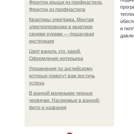
Фронтон крыши из профнастила.
прогр
Фронтон из профнастила
тепло
Квартиры электрика. Монтаж
обесп
электропроводки в квартире
и пел
своими руками — пошаговая
давле
инструкция
Цвет ваниль это, какой.
Оформление интерьера
Упражнения по английскому,
которые помогут вам достичь
успеха
В ванной маленькие черные
червячки. Насекомые в ванной:
фото и названия