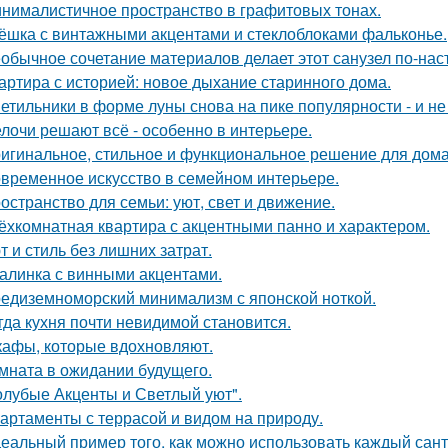
нималистичное пространство в графитовых тонах.
ёшка с винтажными акцентами и стеклоблоками фальконье.
обычное сочетание материалов делает этот санузел по-на
артира с историей: новое дыхание старинного дома.
етильники в форме луны снова на пике популярности - и не 
лочи решают всё - особенно в интерьере.
игинальное, стильное и функциональное решение для дома
временное искусство в семейном интерьере.
остранство для семьи: уют, свет и движение.
ёхкомнатная квартира с акцентными панно и характером.
т и стиль без лишних затрат.
алинка с винными акцентами.
едиземноморский минимализм с японской ноткой.
гда кухня почти невидимой становится.
афы, которые вдохновляют.
мната в ожидании будущего.
олубые Акценты и Светлый уют".
артаменты с террасой и видом на природу.
еальный пример того, как можно использовать каждый сант