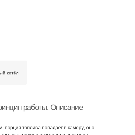
ый котёл
ринцип работы. Описание
: порция топлива попадает в камеру, оно
того как топливо разгорается и камера