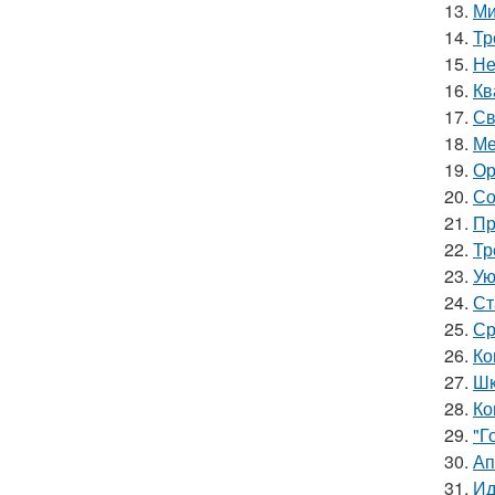
13.
Ми
14.
Тр
15.
Не
16.
Кв
17.
Св
18.
Ме
19.
Ор
20.
Со
21.
Пр
22.
Тр
23.
Ую
24.
Ст
25.
Ср
26.
Ко
27.
Шк
28.
Ко
29.
"Г
30.
Ап
31.
Ид