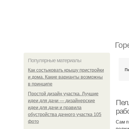
Гор
Популярные материалы
П
Как состыковать крышу пристройки
и дома. Какие варианты возможны
в принципе
Простой дизайн участка. Лучшие
идеи для дачи — дизайнерские
Пел
идеи для дачи и правила
раб
обустройства дачного участка 105
Сам п
фото
поджи