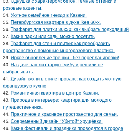
33.
Однушка с характером: бетон, тёмные оттенки и
розовые акценты.
34.
Уютное семейное гнездо в Казани.
35.
Петербургская квартира в духе Ikea 60-х.
36.
Трафарет для плитки 30х30: как выбрать подходящий
37.
Какие парки или сады можно посетить
38.
Трафарет для стен и плитки: как преобразить
пространство с помощью многоразового пластика.
39.
Яркое обновление трёшки - без перепланировки!
40.
На даче нашли старую тумбу и решили не
выбрасывать.
41.
Дизайн кухни в стиле прованс: как создать уютную
французскую кухню
42.
Романтичная квартира в центре Казани.
43.
Природа в интерьере: квартира для молодого
путешественника.
44.
Практичное и красивое пространство для семьи.
45.
Современный дизайн "Убитой" хрущёвки.
46.
Какие фестивали и праздники проводятся в городе