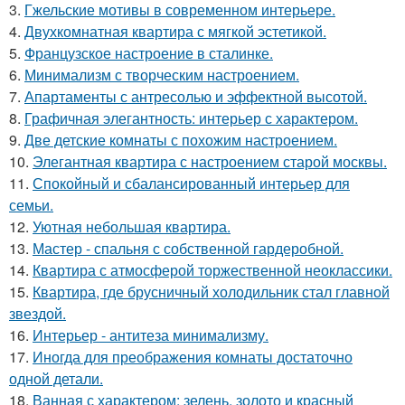
3.
Гжельские мотивы в современном интерьере.
4.
Двухкомнатная квартира с мягкой эстетикой.
5.
Французское настроение в сталинке.
6.
Минимализм с творческим настроением.
7.
Апартаменты с антресолью и эффектной высотой.
8.
Графичная элегантность: интерьер с характером.
9.
Две детские комнаты с похожим настроением.
10.
Элегантная квартира с настроением старой москвы.
11.
Спокойный и сбалансированный интерьер для
семьи.
12.
Уютная небольшая квартира.
13.
Мастер - спальня с собственной гардеробной.
14.
Квартира с атмосферой торжественной неоклассики.
15.
Квартира, где брусничный холодильник стал главной
звездой.
16.
Интерьер - антитеза минимализму.
17.
Иногда для преображения комнаты достаточно
одной детали.
18.
Ванная с характером: зелень, золото и красный