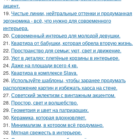
акцент.
19.
Чистые линии, нейтральные оттенки и продуманная
эргономика - всё, что нужно для современного
интерьера.
20.
Современный интерьер для молодой девушки.
21.
Квартира от бабушки, которая обрела вторую жизнь.
22.
Пространство для семьи: уют, свет и движение.
23.
Уют в деталях: плетёные корзины в интерьере.
24.
Даже на площади всего 4 кв.
25.
Квартира в комплексе Slava.
26.
Используйте шаблоны, чтобы заранее продумать
расположение картин и избежать хаоса на стене.
27.
Советский эклектизм с винтажным акцентом.
28.
Простор, свет и волшебство.
29.
Геометрия и цвет на патриарших.
30.
Керамика, которая вдохновляет.
31.
Минимализм, в котором всё продумано.
32.
Мятная свежесть в интерьере.