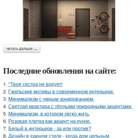
читать дальше →
Последние обновления на сайте:
1.
"Твоя сестра не ворует!
2.
Гжельские мотивы в современном интерьере.
3.
Минимализм с умным зонированием.
4.
Светлая квартира с тёплыми природными акцентами.
5.
Минимализм, в котором легко жить.
6.
Розовая плитка как акцент на кухне.
7.
Белый в интерьере - за или против?
8.
Дизайн в едином стиле - когда дом цельным