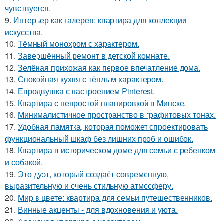
чувствуется.
9.
Интерьер как галерея: квартира для коллекции
искусства.
10.
Тёмный монохром с характером.
11.
Завершённый ремонт в детской комнате.
12.
Зелёная прихожая как первое впечатление дома.
13.
Спокойная кухня с тёплым характером.
14.
Евродвушка с настроением Pinterest.
15.
Квартира с непростой планировкой в Минске.
16.
Минималистичное пространство в графитовых тонах.
17.
Удобная памятка, которая поможет спроектировать
функциональный шкаф без лишних проб и ошибок.
18.
Квартира в историческом доме для семьи с ребенком
и собакой.
19.
Это дуэт, который создаёт современную,
выразительную и очень стильную атмосферу.
20.
Мир в цвете: квартира для семьи путешественников.
21.
Винные акценты - для вдохновения и уюта.