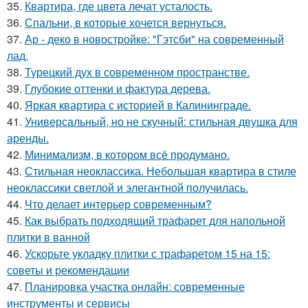
35.
Квартира, где цвета лечат усталость.
36.
Спальни, в которые хочется вернуться.
37.
Ар - деко в новостройке: "Гэтсби" на современный
лад.
38.
Турецкий дух в современном пространстве.
39.
Глубокие оттенки и фактура дерева.
40.
Яркая квартира с историей в Калининграде.
41.
Универсальный, но не скучный: стильная двушка для
аренды.
42.
Минимализм, в котором всё продумано.
43.
Стильная неоклассика. Небольшая квартира в стиле
неоклассики светлой и элегантной получилась.
44.
Что делает интерьер современным?
45.
Как выбрать подходящий трафарет для напольной
плитки в ванной
46.
Ускорьте укладку плитки с трафаретом 15 на 15:
советы и рекомендации
47.
Планировка участка онлайн: современные
инструменты и сервисы