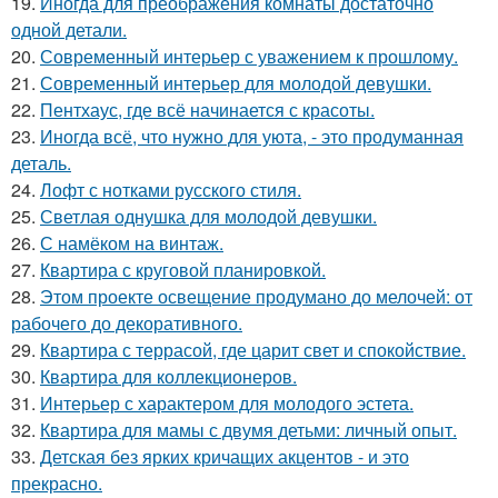
19.
Иногда для преображения комнаты достаточно
одной детали.
20.
Современный интерьер с уважением к прошлому.
21.
Современный интерьер для молодой девушки.
22.
Пентхаус, где всё начинается с красоты.
23.
Иногда всё, что нужно для уюта, - это продуманная
деталь.
24.
Лофт с нотками русского стиля.
25.
Светлая однушка для молодой девушки.
26.
С намёком на винтаж.
27.
Квартира с круговой планировкой.
28.
Этом проекте освещение продумано до мелочей: от
рабочего до декоративного.
29.
Квартира с террасой, где царит свет и спокойствие.
30.
Квартира для коллекционеров.
31.
Интерьер с характером для молодого эстета.
32.
Квартира для мамы с двумя детьми: личный опыт.
33.
Детская без ярких кричащих акцентов - и это
прекрасно.