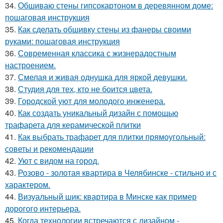
34.
Обшиваю стены гипсокартоном в деревянном доме:
пошаговая инструкция
35.
Как сделать обшивку стены из фанеры своими
руками: пошаговая инструкция
36.
Современная классика с жизнерадостным
настроением.
37.
Смелая и живая однушка для яркой девушки.
38.
Студия для тех, кто не боится цвета.
39.
Городской уют для молодого инженера.
40.
Как создать уникальный дизайн с помощью
трафарета для керамической плитки
41.
Как выбрать трафарет для плитки прямоугольный:
советы и рекомендации
42.
Уют с видом на город.
43.
Розово - золотая квартира в Челябинске - стильно и с
характером.
44.
Визуальный шик: квартира в Минске как пример
дорогого интерьера.
45.
Когда технологии встречаются с дизайном -