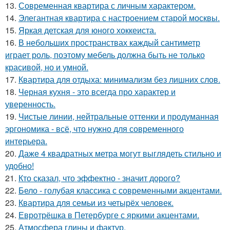
13.
Современная квартира с личным характером.
14.
Элегантная квартира с настроением старой москвы.
15.
Яркая детская для юного хоккеиста.
16.
В небольших пространствах каждый сантиметр
играет роль, поэтому мебель должна быть не только
красивой, но и умной.
17.
Квартира для отдыха: минимализм без лишних слов.
18.
Черная кухня - это всегда про характер и
уверенность.
19.
Чистые линии, нейтральные оттенки и продуманная
эргономика - всё, что нужно для современного
интерьера.
20.
Даже 4 квадратных метра могут выглядеть стильно и
удобно!
21.
Кто сказал, что эффектно - значит дорого?
22.
Бело - голубая классика с современными акцентами.
23.
Квартира для семьи из четырёх человек.
24.
Евротрёшка в Петербурге с яркими акцентами.
25.
Атмосфера глины и фактур.