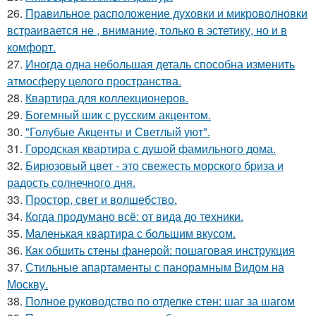
26.
Правильное расположение духовки и микроволновки
встраивается не , внимание, только в эстетику, но и в
комфорт.
27.
Иногда одна небольшая деталь способна изменить
атмосферу целого пространства.
28.
Квартира для коллекционеров.
29.
Богемный шик с русским акцентом.
30.
"Голубые Акценты и Светлый уют".
31.
Городская квартира с душой фамильного дома.
32.
Бирюзовый цвет - это свежесть морского бриза и
радость солнечного дня.
33.
Простор, свет и волшебство.
34.
Когда продумано всё: от вида до техники.
35.
Маленькая квартира с большим вкусом.
36.
Как обшить стены фанерой: пошаговая инструкция
37.
Стильные апартаменты с панорамным Видом на
Москву.
38.
Полное руководство по отделке стен: шаг за шагом