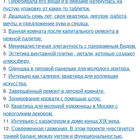
1.
Перебирала его вещи и в рюкзаке наткнулась на
пустую упаковку от каких-то таблеток.
2.
Двадцать семь лет, своя квартира, диплом, работа
мечты и предложение руки и сердца.
3.
Ванная комната после капитального ремонта в
нежной палитре.
4.
Минималистичная элегантность с панорамным Видом.
5.
Эстетика винтажной плитки - детали, которые создают
атмосферу.
6.
Однушка в типовой панельке для молодого доктора.
7.
Интерьер как галерея: квартира для коллекции
искусства.
8.
Завершённый ремонт в детской комнате.
9.
Зонирование кровати с помощью штор.
10.
Квартира для молодой художницы в Москве с
новогодним декором.
11.
Интерьер с характером в доме конца XIX века.
12.
Современная гармония. В этом проекте чувствуется
тонкий баланс между уютом и функциональностью.