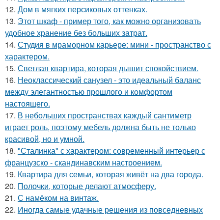
12.
Дом в мягких персиковых оттенках.
13.
Этот шкаф - пример того, как можно организовать
удобное хранение без больших затрат.
14.
Студия в мраморном карьере: мини - пространство с
характером.
15.
Светлая квартира, которая дышит спокойствием.
16.
Неоклассический санузел - это идеальный баланс
между элегантностью прошлого и комфортом
настоящего.
17.
В небольших пространствах каждый сантиметр
играет роль, поэтому мебель должна быть не только
красивой, но и умной.
18.
"Сталинка" с характером: современный интерьер с
французско - скандинавским настроением.
19.
Квартира для семьи, которая живёт на два города.
20.
Полочки, которые делают атмосферу.
21.
С намёком на винтаж.
22.
Иногда самые удачные решения из повседневных