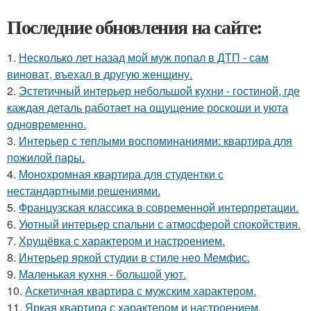
Последние обновления на сайте:
1.
Несколько лет назад мой муж попал в ДТП - сам
виноват, въехал в другую женщину.
2.
Эстетичный интерьер небольшой кухни - гостиной, где
каждая деталь работает на ощущение роскоши и уюта
одновременно.
3.
Интерьер с теплыми воспоминаниями: квартира для
пожилой пары.
4.
Монохромная квартира для студентки с
нестандартными решениями.
5.
Французская классика в современной интерпретации.
6.
Уютный интерьер спальни с атмосферой спокойствия.
7.
Хрущёвка с характером и настроением.
8.
Интерьер яркой студии в стиле нео Мемфис.
9.
Маленькая кухня - большой уют.
10.
Аскетичная квартира с мужским характером.
11.
Яркая квартира с характером и настроением.