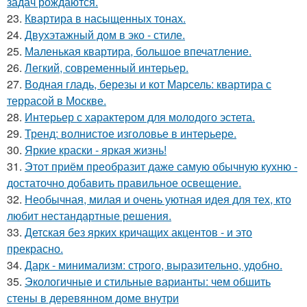
задач рождаются.
23.
Квартира в насыщенных тонах.
24.
Двухэтажный дом в эко - стиле.
25.
Маленькая квартира, большое впечатление.
26.
Легкий, современный интерьер.
27.
Водная гладь, березы и кот Марсель: квартира с
террасой в Москве.
28.
Интерьер с характером для молодого эстета.
29.
Тренд: волнистое изголовье в интерьере.
30.
Яркие краски - яркая жизнь!
31.
Этот приём преобразит даже самую обычную кухню -
достаточно добавить правильное освещение.
32.
Необычная, милая и очень уютная идея для тех, кто
любит нестандартные решения.
33.
Детская без ярких кричащих акцентов - и это
прекрасно.
34.
Дарк - минимализм: строго, выразительно, удобно.
35.
Экологичные и стильные варианты: чем обшить
стены в деревянном доме внутри