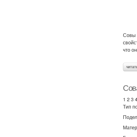
Совы 
свойс
что о
читат
Сов
1 2 3 
Тип п
Подел
Матер