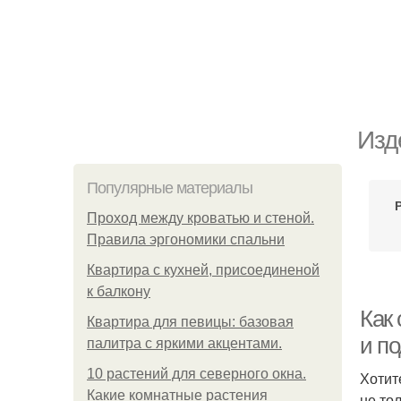
Изд
Популярные материалы
Проход между кроватью и стеной.
Правила эргономики спальни
Квартира с кухней, присоединеной
к балкону
Как
Квартира для певицы: базовая
и п
палитра с яркими акцентами.
10 растений для северного окна.
Хотит
Какие комнатные растения
не то