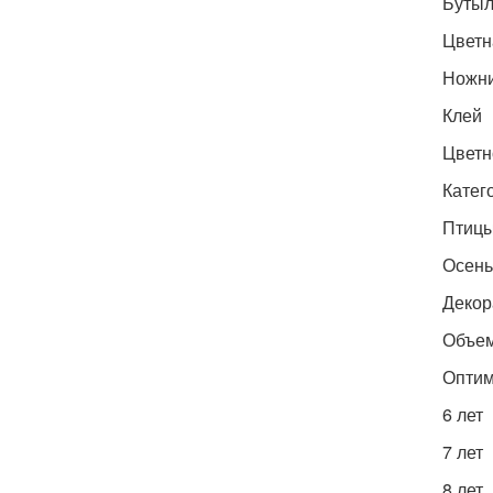
Бутыл
Цветн
Ножн
Клей
Цветн
Катег
Птиц
Осень
Декор
Объем
Оптим
6 лет
7 лет
8 лет