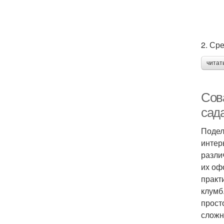
2. Ср
читат
Сов
сада
Подел
интер
разли
их оф
практ
клумб
прост
сложн