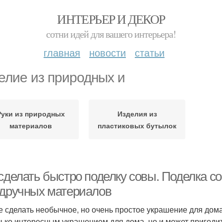
ИНТЕРЬЕР И ДЕКОР
сотни идей для вашего интерьера!
главная
новости
статьи
елие из природных и
Руки из природных
Изделия из
материалов
пластиковых бутылок
 сделать быстро поделку совы. Поделка с
одручных материалов
е сделать необычное, но очень простое украшение для дома
лько интересным украшением для дома, но и может пригодить