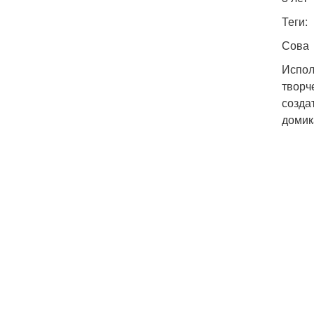
Теги:
Сова
Испол
творч
созда
домик