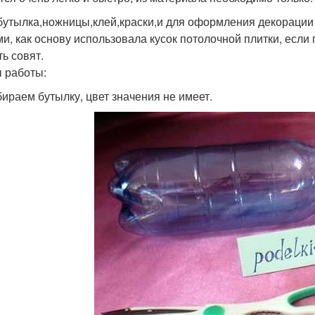
бутылка,ножницы,клей,краски,и для оформления декорации
ми, как основу использовала кусок потолочной плитки, есл
ть совят.
 работы:
бираем бутылку, цвет значения не имеет.