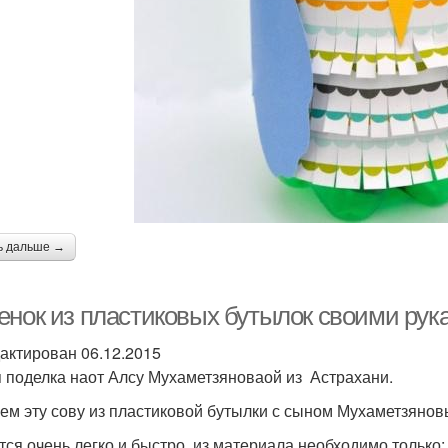
ь дальше →
енок из пластиковых бутылок своими рук
актирован 06.12.2015
 поделка наот Алсу Мухаметзяноваой из Астрахани.
ем эту сову из пластиковой бутылки с сыном Мухаметзянов
тся очень легко и быстро, из материала необходимо только: