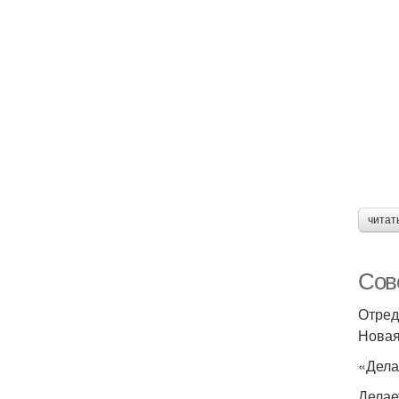
читат
Сов
Отред
Новая
«Дела
Делае