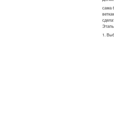
сама 
ветка
сдела
Этапы
1. Вы