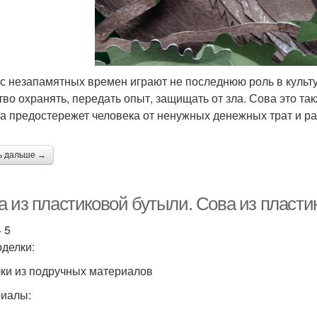
с незапамятных времен играют не последнюю роль в культ
тво охранять, передать опыт, защищать от зла. Сова это так
на предостережет человека от ненужных денежных трат и ра
ь дальше →
а из пластиковой бутыли. Сова из пласти
4 5
оделки:
ки из подручных материалов
иалы: