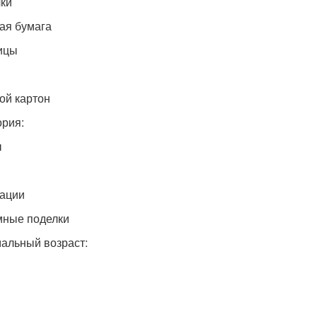
ки
ая бумага
ицы
ой картон
ория:
ы
ации
ные поделки
альный возраст: