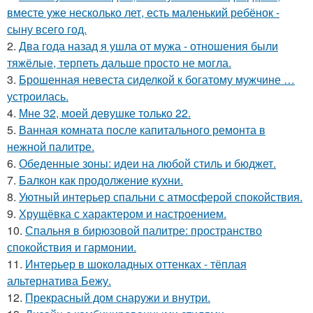
вместе уже несколько лет, есть маленький ребёнок -
сыну всего год.
2.
Два года назад я ушла от мужа - отношения были
тяжёлые, терпеть дальше просто не могла.
3.
Брошенная невеста сиделкой к богатому мужчине …
устроилась.
4.
Мне 32, моей девушке только 22.
5.
Ванная комната после капитального ремонта в
нежной палитре.
6.
Обеденные зоны: идеи на любой стиль и бюджет.
7.
Балкон как продолжение кухни.
8.
Уютный интерьер спальни с атмосферой спокойствия.
9.
Хрущёвка с характером и настроением.
10.
Спальня в бирюзовой палитре: пространство
спокойствия и гармонии.
11.
Интерьер в шоколадных оттенках - тёплая
альтернатива Бежу.
12.
Прекрасный дом снаружи и внутри.