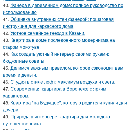
40.
Фанера в деревянном доме: полное руководство по
использованию
41.
Обшивка внутренних стен фанерой: пошаговая
инструкция для каркасного дома
42.
Уютное семейное гнездо в Казани.
43.
Квартира в доме послевоенного модернизма на
старом мокотуве.
44.
Как создать уютный интерьер своими руками:
бюджетные советы
45.
Делимся важным правилом, которое сэкономит вам
время и деньги.
46.
Студия в стиле лофт: максимум воздуха и света.
47.
Современная квартира в Воронеже с ярким
характером.
48.
Квартира "на Будущее", которую родители купили для
дочери.
49.
Природа в интерьере: квартира для молодого
путешественника.