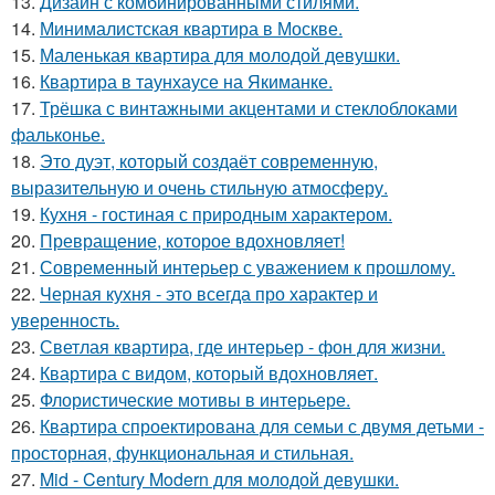
13.
Дизайн с комбинированными стилями.
14.
Минималистская квартира в Москве.
15.
Маленькая квартира для молодой девушки.
16.
Квартира в таунхаусе на Якиманке.
17.
Трёшка с винтажными акцентами и стеклоблоками
фальконье.
18.
Это дуэт, который создаёт современную,
выразительную и очень стильную атмосферу.
19.
Кухня - гостиная с природным характером.
20.
Превращение, которое вдохновляет!
21.
Современный интерьер с уважением к прошлому.
22.
Черная кухня - это всегда про характер и
уверенность.
23.
Светлая квартира, где интерьер - фон для жизни.
24.
Квартира с видом, который вдохновляет.
25.
Флористические мотивы в интерьере.
26.
Квартира спроектирована для семьи с двумя детьми -
просторная, функциональная и стильная.
27.
Mid - Century Modern для молодой девушки.