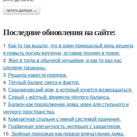
читать дальше →
Последние обновления на сайте:
1.
Как-то так вышло, что в один прекрасный день решила
я помыть посуду вручную, оставив технику в покое.
2.
Жил я тогда в обычной хрущёвке, и как-то раз нас
одолели тараканы.
3.
Решила навести порядок.
4.
Тёплый баланс света и фактур.
5.
Скандинавский дом, в который хочется возвращаться.
6.
Серый + жёлтый: формула тёплого баланса.
7.
Балкон как продолжение дома: идеи для стильного и
уютного пространства.
8.
Компактная спальня с умной системой хранения.
9.
Графичная элегантность: интерьер с характером.
10.
Зелёная прихожая как первое впечатление дома.