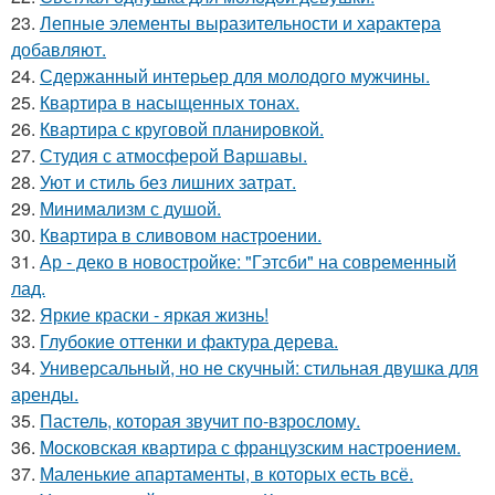
23.
Лепные элементы выразительности и характера
добавляют.
24.
Сдержанный интерьер для молодого мужчины.
25.
Квартира в насыщенных тонах.
26.
Квартира с круговой планировкой.
27.
Студия с атмосферой Варшавы.
28.
Уют и стиль без лишних затрат.
29.
Минимализм с душой.
30.
Квартира в сливовом настроении.
31.
Ар - деко в новостройке: "Гэтсби" на современный
лад.
32.
Яркие краски - яркая жизнь!
33.
Глубокие оттенки и фактура дерева.
34.
Универсальный, но не скучный: стильная двушка для
аренды.
35.
Пастель, которая звучит по-взрослому.
36.
Московская квартира с французским настроением.
37.
Маленькие апартаменты, в которых есть всё.