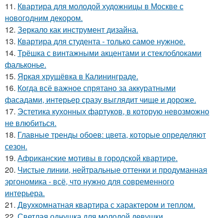
11.
Квартира для молодой художницы в Москве с
новогодним декором.
12.
Зеркало как инструмент дизайна.
13.
Квартира для студента - только самое нужное.
14.
Трёшка с винтажными акцентами и стеклоблоками
фальконье.
15.
Яркая хрущёвка в Калининграде.
16.
Когда всё важное спрятано за аккуратными
фасадами, интерьер сразу выглядит чище и дороже.
17.
Эстетика кухонных фартуков, в которую невозможно
не влюбиться.
18.
Главные тренды обоев: цвета, которые определяют
сезон.
19.
Африканские мотивы в городской квартире.
20.
Чистые линии, нейтральные оттенки и продуманная
эргономика - всё, что нужно для современного
интерьера.
21.
Двухкомнатная квартира с характером и теплом.
22.
Светлая однушка для молодой девушки.