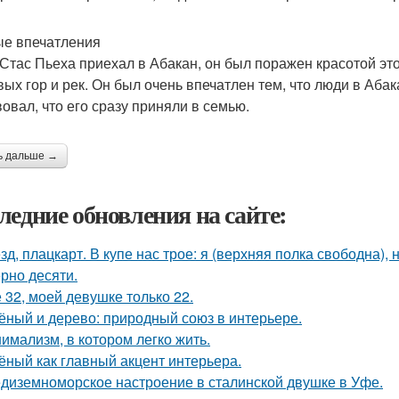
е впечатления
 Стас Пьеха приехал в Абакан, он был поражен красотой этог
вых гор и рек. Он был очень впечатлен тем, что люди в Аб
вовал, что его сразу приняли в семью.
ь дальше →
ледние обновления на сайте:
зд, плацкарт. В купе нас трое: я (верхняя полка свободна),
рно десяти.
 32, моей девушке только 22.
ёный и дерево: природный союз в интерьере.
имализм, в котором легко жить.
ёный как главный акцент интерьера.
диземноморское настроение в сталинской двушке в Уфе.