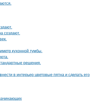
аются.
оздают.
а создают.
век.
иметр кухонной тумбы.
уюта.
естандартные решения.
нести в интерьер цветовые пятна и сделать его
 начинающих