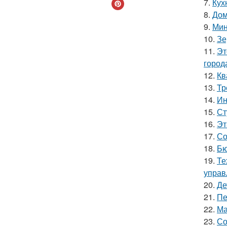
7.
Кух
8.
Дом
9.
Мин
10.
Зе
11.
Эт
город
12.
Кв
13.
Тр
14.
Ин
15.
Ст
16.
Эт
17.
Со
18.
Бю
19.
Те
управ
20.
Де
21.
Пе
22.
Ма
23.
Со