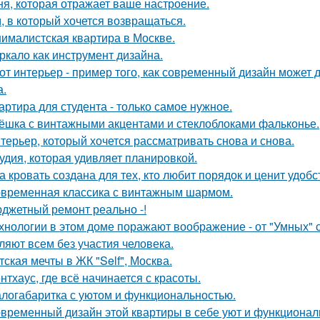
ня, которая отражает ваше настроение.
, в который хочется возвращаться.
ималистская квартира в Москве.
ркало как инструмент дизайна.
от интерьер - пример того, как современный дизайн может д
а.
артира для студента - только самое нужное.
ёшка с винтажными акцентами и стеклоблоками фальконье.
терьер, который хочется рассматривать снова и снова.
удия, которая удивляет планировкой.
а кровать создана для тех, кто любит порядок и ценит удобс
временная классика с винтажным шармом.
джетный ремонт реально -!
хнологии в этом доме поражают воображение - от "Умных" 
ляют всем без участия человека.
тская мечты в ЖК "Self", Москва.
нтхаус, где всё начинается с красоты.
логабаритка с уютом и функциональностью.
временный дизайн этой квартиры в себе уют и функциональ