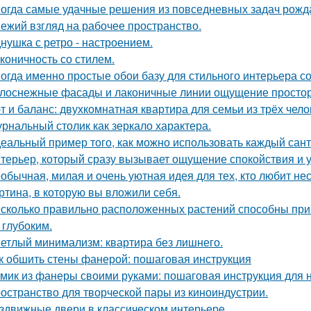
огда самые удачные решения из повседневных задач рожд
ежий взгляд на рабочее пространство.
нушка с ретро - настроением.
коничность со стилем.
огда именно простые обои базу для стильного интерьера с
лоснежные фасады и лаконичные линии ощущение простор
т и баланс: двухкомнатная квартира для семьи из трёх чело
рнальный столик как зеркало характера.
еальный пример того, как можно использовать каждый сант
терьер, который сразу вызывает ощущение спокойствия и 
обычная, милая и очень уютная идея для тех, кто любит н
ртина, в которую вы вложили себя.
сколько правильно расположенных растений способны прив
 глубоким.
етлый минимализм: квартира без лишнего.
к обшить стены фанерой: пошаговая инструкция
мик из фанеры своими руками: пошаговая инструкция для
остранство для творческой пары из киноиндустрии.
здвижные двери в классическом интерьере.