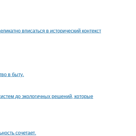
еликатно вписаться в исторический контекст
тво в быту.
систем до экологичных решений, которые
ность сочетает.