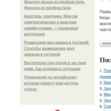
Фронтон крыши из профнастила.
Фронтон из профнастила
Первы
Квартиры электрика. Монтаж
Когда
электропроводки в квартире
краси
своими руками — пошаговая
чувст
инструкция
Размещаем два дивана в гостиной.
читат
Способы размещения двух
диванов в гостиной
Пос
Вентиляция под полом в частном
доме. Как исправить ситуацию
1.
Пое
приме
Упражнения по английскому,
2.
Мне
которые помогут вам достичь
3.
Зел
успеха
4.
Мин
5.
Зел
6.
Сре