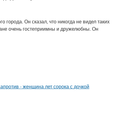
о города. Он сказал, что никогда не видел таких
акане очень гостеприимны и дружелюбны. Он
 напротив - женщина лет сорока с дочкой