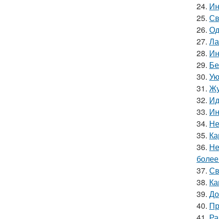
24.
Ин
25.
Св
26.
Од
27.
Ла
28.
Ин
29.
Бе
30.
Ую
31.
Жу
32.
Ид
33.
Ин
34.
Не
35.
Ка
36.
Не
более
37.
Св
38.
Ка
39.
До
40.
Пр
41.
Ра