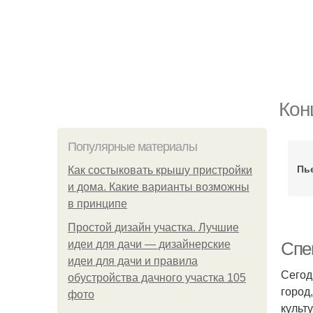
Кон
Популярные материалы
Пь
Как состыковать крышу пристройки
и дома. Какие варианты возможны
в принципе
Простой дизайн участка. Лучшие
идеи для дачи — дизайнерские
Спе
идеи для дачи и правила
Сегод
обустройства дачного участка 105
город
фото
культ