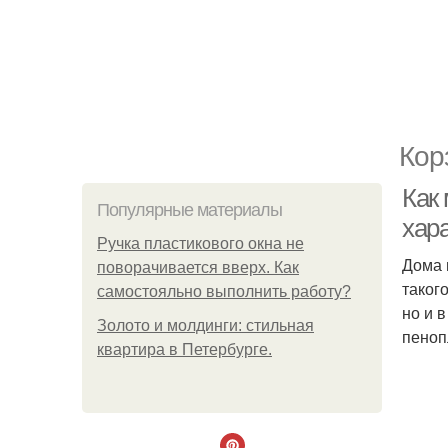
Кор
Как
Популярные материалы
хар
Ручка пластикового окна не
Дома 
поворачивается вверх. Как
таког
самостояльно выполнить работу?
но и 
Золото и молдинги: стильная
пеноп
квартира в Петербурге.