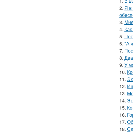
1.
В 2
2.
Я в
обесп
3.
Мне
4.
Как
5.
Пос
6.
"А 
7.
Пос
8.
Два
9.
У м
10.
Кр
11.
Эк
12.
Ин
13.
Мо
14.
Эс
15.
Ко
16.
Го
17.
Об
18.
Сд