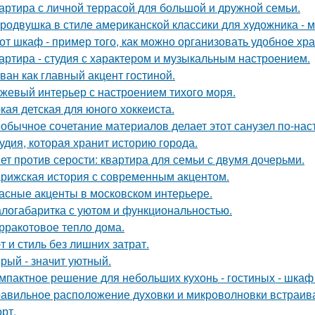
артира с личной террасой для большой и дружной семьи.
родвушка в стиле американской классики для художника - 
от шкаф - пример того, как можно организовать удобное хр
артира - студия с характером и музыкальным настроением.
ван как главный акцент гостиной.
жевый интерьер с настроением тихого моря.
кая детская для юного хоккеиста.
обычное сочетание материалов делает этот санузел по-на
удия, которая хранит историю города.
ет против серости: квартира для семьи с двумя дочерьми.
рижская история с современным акцентом.
асные акценты в московском интерьере.
логабаритка с уютом и функциональностью.
рракотовое тепло дома.
т и стиль без лишних затрат.
рый - значит уютный.
мпактное решение для небольших кухонь - гостиных - шкаф
авильное расположение духовки и микроволновки встраиваетс
рт.