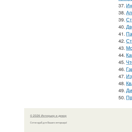
37.
Ин
38.
Ап
39.
Ст
40.
Дв
41.
Па
42.
Ст
43.
Мо
44.
Ка
45.
Чт
46.
Га
47.
Из
48.
Кв
49.
Ди
50.
Пр
© 2026 Интерьер и декор
Сотни идей для Вашего интерьера!