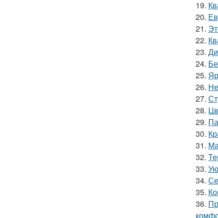
19.
Кв
20.
Ев
21.
Эт
22.
Кв
23.
Ди
24.
Бе
25.
Яр
26.
Не
27.
Ст
28.
Цв
29.
Па
30.
Кр
31.
Ма
32.
Те
33.
Ую
34.
Се
35.
Ко
36.
Пр
комфо