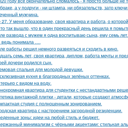
020 году всё окончательно сломалось - я просто больше не 
 браке, а у подруги - ни штампа, ни обязательств, зато ключ
еченный мужчина.
 27. У меня образование, своя квартира и работа, о которой
-то так вышло, что в один прекрасный день решила я помыть
ле развода с мужем я одна воспитываю сына, ему семь лет
я ведь понимала ….
ле работы решил немного развеяться и сходить в кино.
дцать семь лет, своя квартира, диплом, работа мечты и пре
оей дочери родился сын.
емовая спальня для молодой девушки.
склюзивная кухня в благородных зелёных оттенках.
терьер с видом на воду.
нохромная квартира для студентки с нестандартными реш
тетика винтажной плитки - детали, которые создают атмосф
мпактная студия с полноценным зонированием.
родская квартира с настроением загородной резиденции.
еденные зоны: идеи на любой стиль и бюджет.
ержанный минимализм с чёрными акцентами: стильная альт