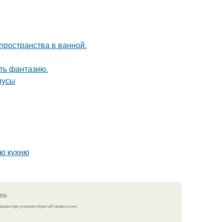
пространства в ванной.
ить фантазию.
нусы
ую кухню
язь
решено при указании обратной гиперссылки.