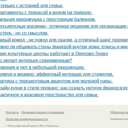
терьер с историей для семьи.
артаменты с террасой и видом на природу.
ильная евродвушка с просторным балконом.
ухъярусные корзинки - отличное решение для организации 
стель - но со смыслом.
арый комод - не повод для свалки, а отличный шанс прояв
жно ли обшивать стены фанерой внутри дома: плюсы и ми
кие культурные центры работают в Орехово-Зуево
о делает интерьер современным?
рмония и уют в небольшой евродвушке.
умруд и мрамор: эффектный интерьер для студентки.
артира с терракотовым акцентом для молодой пары.
зайн кухни в стиле прованс: как создать уютную французск
актичное и красивое пространство для семьи.
Контакты
Пользовательское соглашение
Обратная св
Политика конфидециальности
Копирование раз
г. Москва, Денисовский переулок 26, м. Бауманская