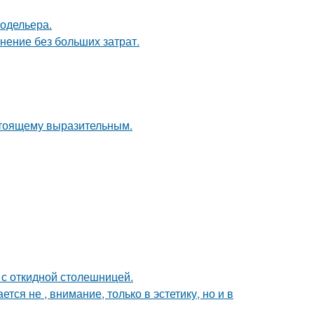
модельера.
анение без больших затрат.
стоящему выразительным.
 с откидной столешницей.
я не , внимание, только в эстетику, но и в