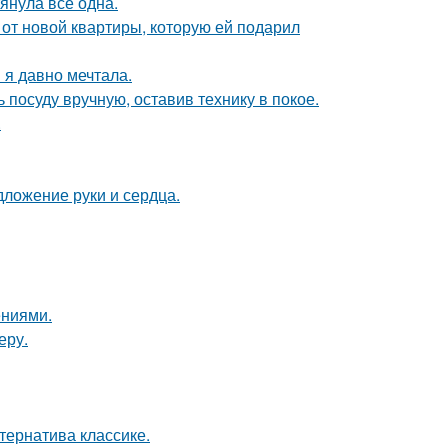
тянула всё одна.
и от новой квартиры, которую ей подарил
 я давно мечтала.
 посуду вручную, оставив технику в покое.
.
дложение руки и сердца.
ениями.
еру.
ернатива классике.