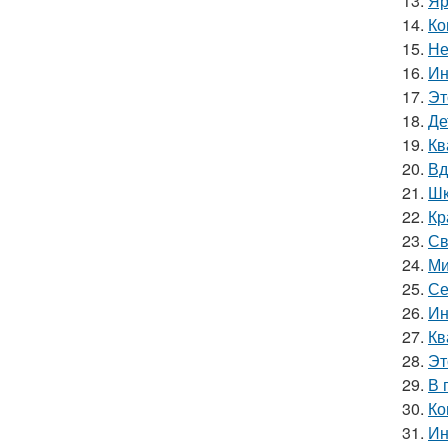
13.
Яр
14.
Ко
15.
Не
16.
Ин
17.
Эт
18.
Де
19.
Кв
20.
Вд
21.
Шк
22.
Кр
23.
Св
24.
Ми
25.
Се
26.
Ин
27.
Кв
28.
Эт
29.
В 
30.
Ко
31.
Ин