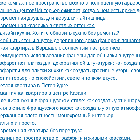
же компактное пространство можно в полноценную гардер
льше акцентов! Интерьер оживает, когда в нём есть яркие д
временная двушка для девушки - айтишницы.
временная классика в светлых оттенках.
дизайн кухни. Хотите обновить кухню без ремонта?
к обшить стены внутри деревянного дома фанерой: пошаго
кая квартира в Варшаве с солнечным настроением.
еимущества использования фанеры для обшивки внутренн
афаретная плитка для декоративной штукатурки: как созда
афареты для плитки 30х30: как создать красивые узоры св
от интерьер - о спокойствии, свете и тонком вкусе.
етлая квартира в Петербурге.
мантичная квартира в центре Казани.
ленькая кухня в французском стиле: как создать уют и шар
хня в стиле Французского кафе: как создать уютную атмосф
ержанная элегантность: монохромный интерьер.
ильно и просто.
временная квартира без перегруза.
еативное пространство с граффити и живыми красками.