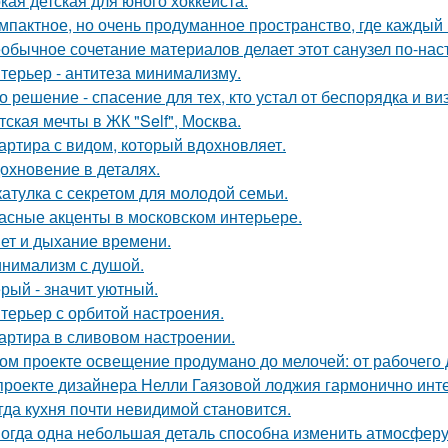
кая детская для юного хоккеиста.
мпактное, но очень продуманное пространство, где каждый 
обычное сочетание материалов делает этот санузел по-на
терьер - антитеза минимализму.
о решение - спасение для тех, кто устал от беспорядка и в
тская мечты в ЖК "Self", Москва.
артира с видом, который вдохновляет.
охновение в деталях.
атулка с секретом для молодой семьи.
асные акценты в московском интерьере.
ет и дыхание времени.
нимализм с душой.
рый - значит уютный.
терьер с орбитой настроения.
артира в сливовом настроении.
ом проекте освещение продумано до мелочей: от рабочего 
проекте дизайнера Нелли Гаязовой лоджия гармонично инт
гда кухня почти невидимой становится.
огда одна небольшая деталь способна изменить атмосферу