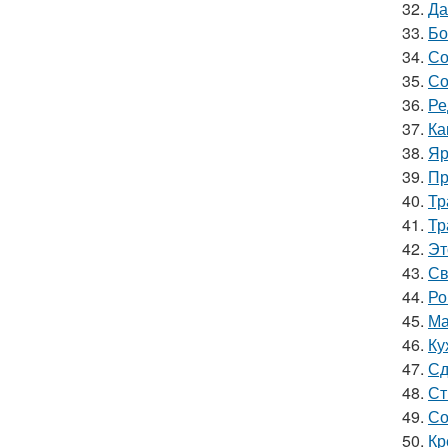
32.
Да
33.
Бо
34.
Со
35.
Со
36.
Ре
37.
Ка
38.
Яр
39.
Пр
40.
Тр
41.
Тр
42.
Эт
43.
Св
44.
Ро
45.
Ма
46.
Ку
47.
Сд
48.
Ст
49.
Со
50.
Кр