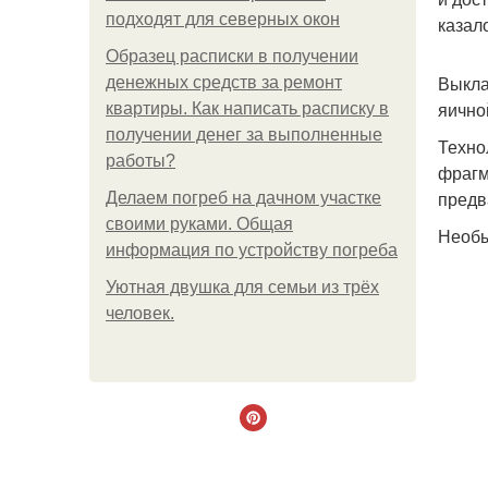
подходят для северных окон
казал
Образец расписки в получении
Выкла
денежных средств за ремонт
яично
квартиры. Как написать расписку в
получении денег за выполненные
Техно
работы?
фрагм
предв
Делаем погреб на дачном участке
своими руками. Общая
Необы
информация по устройству погреба
Уютная двушка для семьи из трёх
человек.