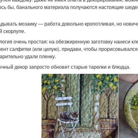
ось бы, банального материала получаются настоящие шеде
дывать мозаику — работа довольно кропотливая, но новичо
й скорлупе.
логия очень простая: на обезжиренную заготовку нанеси кл
ент салфетки (или целую), придави, чтобы прорисовывался
арительно удали пленку.
чный декор запросто обновит старые тарелки и блюдца.