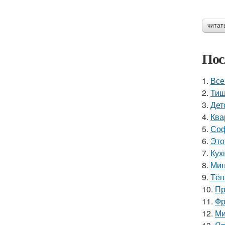
читат
Пос
1.
Все
2.
Тиш
3.
Дет
4.
Ква
5.
Соф
6.
Это
7.
Кух
8.
Мин
9.
Тёп
10.
Пр
11.
Фр
12.
Ми