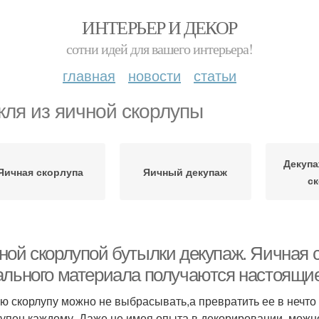
ИНТЕРЬЕР И ДЕКОР
сотни идей для вашего интерьера!
главная
новости
статьи
кля из яичной скорлупы
Декупа
Яичная скорлупа
Яичный декупаж
с
ной скорлупой бутылки декупаж. Яичная с
ального материала получаются настоящи
ю скорлупу можно не выбрасывать,а превратить ее в нечт
тупен каждому. Даже не имея опыта в декорировании, можно