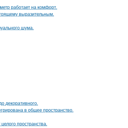
метр работает на комфорт.
стоящему выразительным.
изуального шума.
до декоративного.
егрирована в общее пространство.
 целого пространства.