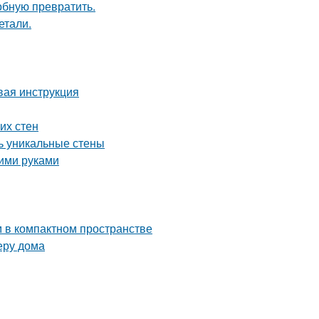
обную превратить.
етали.
вая инструкция
их стен
ть уникальные стены
оими руками
м в компактном пространстве
еру дома