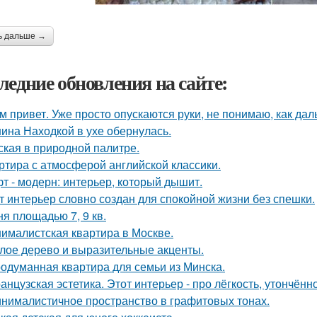
ь дальше →
ледние обновления на сайте:
м привет. Уже просто опускаются руки, не понимаю, как дал
ина Находкой в ухе обернулась.
ская в природной палитре.
ртира с атмосферой английской классики.
т - модерн: интерьер, который дышит.
т интерьер словно создан для спокойной жизни без спешки.
ня площадью 7, 9 кв.
ималистская квартира в Москве.
лое дерево и выразительные акценты.
одуманная квартира для семьи из Минска.
анцузская эстетика. Этот интерьер - про лёгкость, утончённ
нималистичное пространство в графитовых тонах.