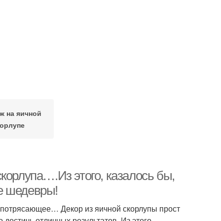
ж на яичной
корлупе
корлупа….Из этого, казалось бы,
е шедевры!
о потрясающее… Декор из яичной скорлупы прост
 достичь отличных результатов. Из этого,