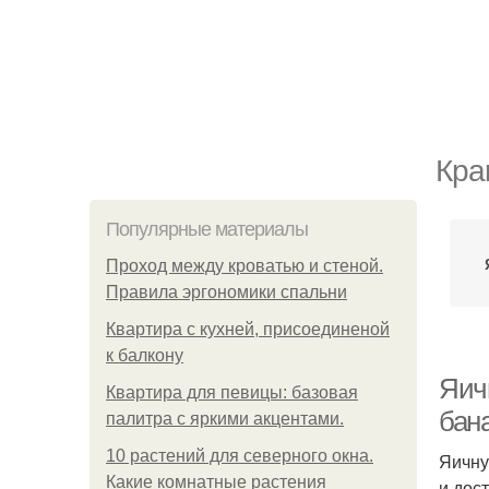
Кра
Популярные материалы
Проход между кроватью и стеной.
Правила эргономики спальни
Квартира с кухней, присоединеной
к балкону
Яич
Квартира для певицы: базовая
бан
палитра с яркими акцентами.
10 растений для северного окна.
Яичну
Какие комнатные растения
и дос