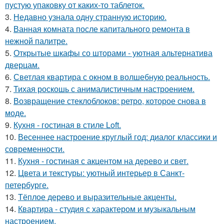
пустую упаковку от каких-то таблеток.
3.
Недавно узнала одну странную историю.
4.
Ванная комната после капитального ремонта в
нежной палитре.
5.
Открытые шкафы со шторами - уютная альтернатива
дверцам.
6.
Светлая квартира с окном в волшебную реальность.
7.
Тихая роскошь с анималистичным настроением.
8.
Возвращение стеклоблоков: ретро, которое снова в
моде.
9.
Кухня - гостиная в стиле Loft.
10.
Весеннее настроение круглый год: диалог классики и
современности.
11.
Кухня - гостиная с акцентом на дерево и свет.
12.
Цвета и текстуры: уютный интерьер в Санкт-
петербурге.
13.
Тёплое дерево и выразительные акценты.
14.
Квартира - студия с характером и музыкальным
настроением.