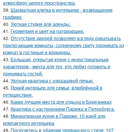
атмосферу целого пространства.
39.
Шахматная клетка в интерьере - возвращение
графики.
40.
Уютная студия для аренды.
41.
Геометрия и цвет на патриарших.
42.
Отсутствие дверей позволяет взгляду охватывать
прилегающие комнаты, солнечному свету проникать из
комнат в гостиные и коридоры.
43.
Большая, открытая кухня с индустриальным
характером - мечта для тех, кто любит готовить и
принимать гостей.
44.
Уютная квартира с изразцовой печью.
45.
Яркий интерьер для семьи, влюблённой в
путешествия.
46.
Какие лучшие места для отдыха в Березниках
47.
Квартира с настроением Парижа и Петербурга.
48.
Миниатюрная кухня в Париже: 10 идей для
компактного интерьера
49.
Погрузитесь в обаяние прованского стиля: 107