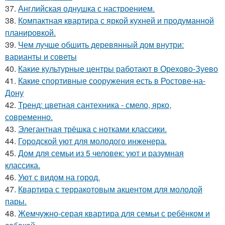
37.
Английская однушка с настроением.
38.
Компактная квартира с яркой кухней и продуманной
планировкой.
39.
Чем лучше обшить деревянный дом внутри:
варианты и советы
40.
Какие культурные центры работают в Орехово-Зуево
41.
Какие спортивные сооружения есть в Ростове-на-
Дону
42.
Тренд: цветная сантехника - смело, ярко,
современно.
43.
Элегантная трёшка с нотками классики.
44.
Городской уют для молодого инженера.
45.
Дом для семьи из 5 человек: уют и разумная
классика.
46.
Уют с видом на город.
47.
Квартира с терракотовым акцентом для молодой
пары.
48.
Жемчужно-серая квартира для семьи с ребёнком и