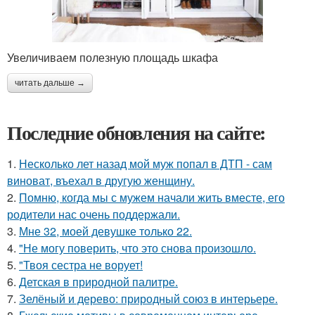
Увеличиваем полезную площадь шкафа
читать дальше →
Последние обновления на сайте:
1.
Несколько лет назад мой муж попал в ДТП - сам
виноват, въехал в другую женщину.
2.
Помню, когда мы с мужем начали жить вместе, его
родители нас очень поддержали.
3.
Мне 32, моей девушке только 22.
4.
"Не могу поверить, что это снова произошло.
5.
"Твоя сестра не ворует!
6.
Детская в природной палитре.
7.
Зелёный и дерево: природный союз в интерьере.