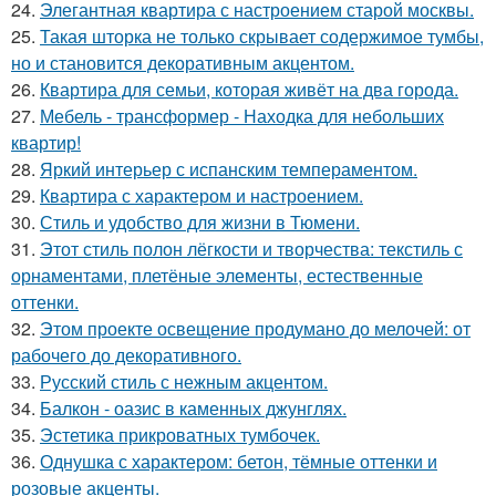
24.
Элегантная квартира с настроением старой москвы.
25.
Такая шторка не только скрывает содержимое тумбы,
но и становится декоративным акцентом.
26.
Квартира для семьи, которая живёт на два города.
27.
Мебель - трансформер - Находка для небольших
квартир!
28.
Яркий интерьер с испанским темпераментом.
29.
Квартира с характером и настроением.
30.
Стиль и удобство для жизни в Тюмени.
31.
Этот стиль полон лёгкости и творчества: текстиль с
орнаментами, плетёные элементы, естественные
оттенки.
32.
Этом проекте освещение продумано до мелочей: от
рабочего до декоративного.
33.
Русский стиль с нежным акцентом.
34.
Балкон - оазис в каменных джунглях.
35.
Эстетика прикроватных тумбочек.
36.
Однушка с характером: бетон, тёмные оттенки и
розовые акценты.