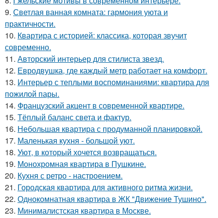
8.
Гжельские мотивы в современном интерьере.
9.
Светлая ванная комната: гармония уюта и
практичности.
10.
Квартира с историей: классика, которая звучит
современно.
11.
Авторский интерьер для стилиста звезд.
12.
Евродвушка, где каждый метр работает на комфорт.
13.
Интерьер с теплыми воспоминаниями: квартира для
пожилой пары.
14.
Французский акцент в современной квартире.
15.
Тёплый баланс света и фактур.
16.
Небольшая квартира с продуманной планировкой.
17.
Маленькая кухня - большой уют.
18.
Уют, в который хочется возвращаться.
19.
Монохромная квартира в Пушкине.
20.
Кухня с ретро - настроением.
21.
Городская квартира для активного ритма жизни.
22.
Однокомнатная квартира в ЖК "Движение Тушино".
23.
Минималистская квартира в Москве.