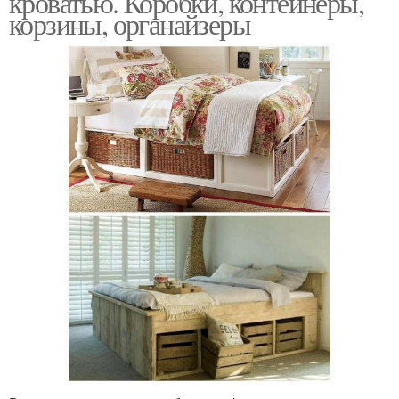
кроватью. Коробки, контейнеры,
корзины, органайзеры
Ниши под кроватью
Темная кровать
Кровать в пастельных
Кровать в интерьере
тонах
Удачные ящики
Полки под кроватью
Ящик для постельного
белья