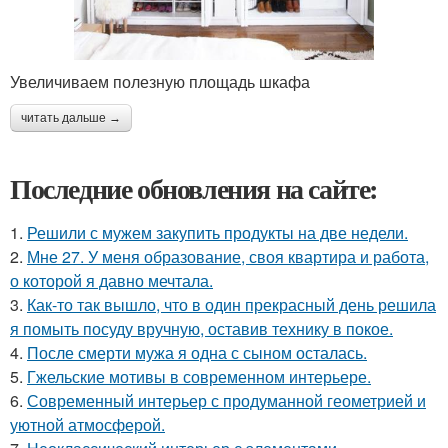
Увеличиваем полезную площадь шкафа
читать дальше →
Последние обновления на сайте:
1.
Решили с мужем закупить продукты на две недели.
2.
Мне 27. У меня образование, своя квартира и работа,
о которой я давно мечтала.
3.
Как-то так вышло, что в один прекрасный день решила
я помыть посуду вручную, оставив технику в покое.
4.
После смерти мужа я одна с сыном осталась.
5.
Гжельские мотивы в современном интерьере.
6.
Современный интерьер с продуманной геометрией и
уютной атмосферой.