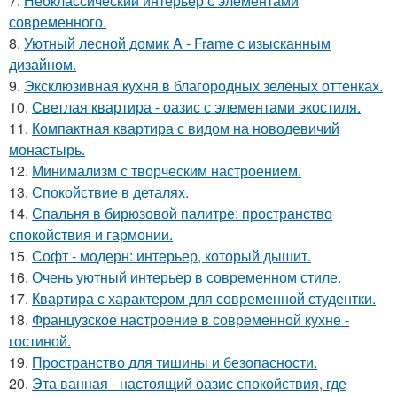
7.
Неоклассический интерьер с элементами
современного.
8.
Уютный лесной домик A - Frame с изысканным
дизайном.
9.
Эксклюзивная кухня в благородных зелёных оттенках.
10.
Светлая квартира - оазис с элементами экостиля.
11.
Компактная квартира с видом на новодевичий
монастырь.
12.
Минимализм с творческим настроением.
13.
Спокойствие в деталях.
14.
Спальня в бирюзовой палитре: пространство
спокойствия и гармонии.
15.
Софт - модерн: интерьер, который дышит.
16.
Очень уютный интерьер в современном стиле.
17.
Квартира с характером для современной студентки.
18.
Французское настроение в современной кухне -
гостиной.
19.
Пространство для тишины и безопасности.
20.
Эта ванная - настоящий оазис спокойствия, где