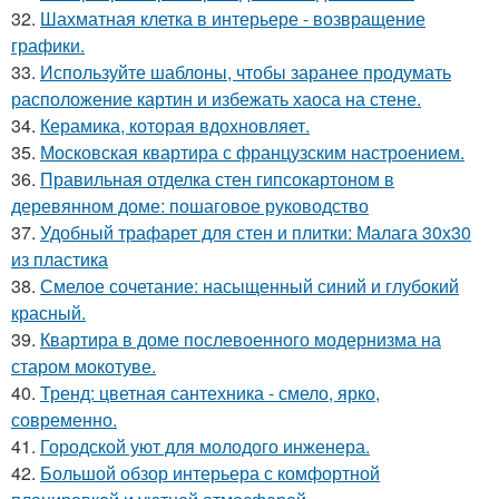
32.
Шахматная клетка в интерьере - возвращение
графики.
33.
Используйте шаблоны, чтобы заранее продумать
расположение картин и избежать хаоса на стене.
34.
Керамика, которая вдохновляет.
35.
Московская квартира с французским настроением.
36.
Правильная отделка стен гипсокартоном в
деревянном доме: пошаговое руководство
37.
Удобный трафарет для стен и плитки: Малага 30х30
из пластика
38.
Смелое сочетание: насыщенный синий и глубокий
красный.
39.
Квартира в доме послевоенного модернизма на
старом мокотуве.
40.
Тренд: цветная сантехника - смело, ярко,
современно.
41.
Городской уют для молодого инженера.
42.
Большой обзор интерьера с комфортной