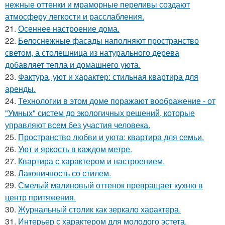
нежные оттенки и мраморные переливы создают
атмосферу легкости и расслабления.
21.
Осеннее настроение дома.
22.
Белоснежные фасады наполняют пространство
светом, а столешница из натурального дерева
добавляет тепла и домашнего уюта.
23.
Фактура, уют и характер: стильная квартира для
аренды.
24.
Технологии в этом доме поражают воображение - от
"Умных" систем до экологичных решений, которые
управляют всем без участия человека.
25.
Пространство любви и уюта: квартира для семьи.
26.
Уют и яркость в каждом метре.
27.
Квартира с характером и настроением.
28.
Лаконичность со стилем.
29.
Смелый малиновый оттенок превращает кухню в
центр притяжения.
30.
Журнальный столик как зеркало характера.
31.
Интерьер с характером для молодого эстета.