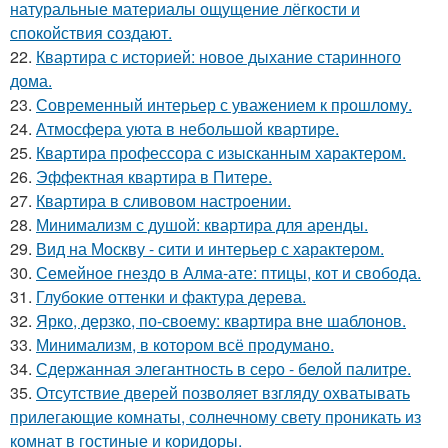
натуральные материалы ощущение лёгкости и
спокойствия создают.
22.
Квартира с историей: новое дыхание старинного
дома.
23.
Современный интерьер с уважением к прошлому.
24.
Атмосфера уюта в небольшой квартире.
25.
Квартира профессора с изысканным характером.
26.
Эффектная квартира в Питере.
27.
Квартира в сливовом настроении.
28.
Минимализм с душой: квартира для аренды.
29.
Вид на Москву - сити и интерьер с характером.
30.
Семейное гнездо в Алма-ате: птицы, кот и свобода.
31.
Глубокие оттенки и фактура дерева.
32.
Ярко, дерзко, по-своему: квартира вне шаблонов.
33.
Минимализм, в котором всё продумано.
34.
Сдержанная элегантность в серо - белой палитре.
35.
Отсутствие дверей позволяет взгляду охватывать
прилегающие комнаты, солнечному свету проникать из
комнат в гостиные и коридоры.