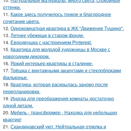
10.
Натуральные материалы, много света, спокойные
оттенки.
11.
Какое здесь получилось тонкое и благородное
сочетание цвета.
12.
Однокомнатная квартира в ЖК "Движение Тушино".
13.
Летнее убежище в старом фонде.
14.
Евродвушка с настроением Pinterest.
15.
Квартира для молодой художницы в Москве с
новогодним декором.
16.
Яркий интерьер квартиры в сталинке.
17.
Трёшка с винтажными акцентами и стеклоблоками
фальконье.
18.
Квартира, которая раскрылась заново после
перепланировки.
19.
Иногда для преображения комнаты достаточно
одной детали.
20.
Мебель - трансформер - Находка для небольших
квартир!
21.
Скандинавский уют. Нейтральная отделка и