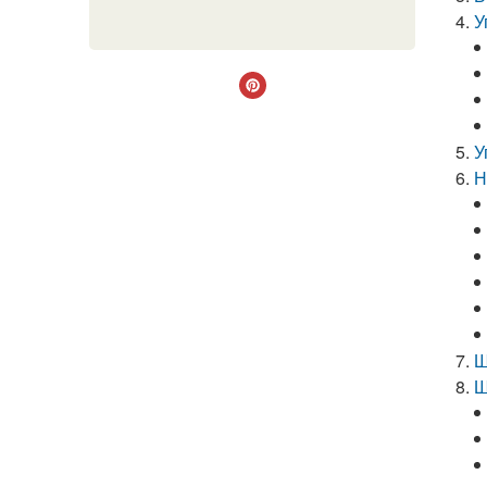
У
У
Н
Ш
Ш