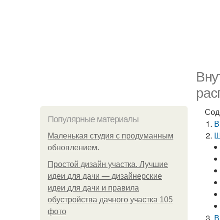
Вну
рас
Сод
Популярные материалы
В
Ш
Маленькая студия с продуманным
обновлением.
Простой дизайн участка. Лучшие
идеи для дачи — дизайнерские
идеи для дачи и правила
обустройства дачного участка 105
фото
В