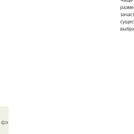
разме
зачас
сущес
выбра
⇦