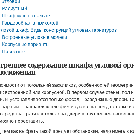
Угловой
Радиусный
Шкаф-купе в спальне
Гардеробная в прихожей
гловой шкаф. Виды конструкций угловых гарнитуров
Встроенные угловые модели
Корпусные варианты
Навесные
треннее содержание шкафа угловой ор
положения
исимости от пожеланий заказчиков, особенностей геометри
и: встроенной или корпусной. В первом случае стены, пол 
и. И устанавливается только фасад – раздвижные двери. Т
онарным – направляющие фиксируются на полу, потолке и с
ак средства тратятся только на двери и внутреннее наполне
можно переставить.
 тем как выбрать такой предмет обстановки, надо иметь в в