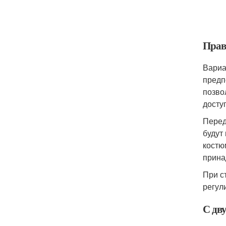
Прав
Вариа
предп
позво
досту
Перед
будут
костю
прина
При с
регул
С дв