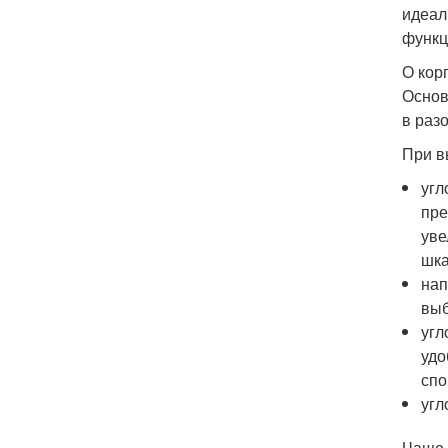
идеал
функц
О кор
Основ
в раз
При в
угл
пре
уве
шка
нап
выб
угл
удо
спо
угл
Чаще 