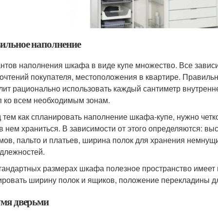
ильное наполнение
нтов наполнения шкафа в виде купе множество. Все зависи
очтений покупателя, местоположения в квартире. Правиль
лит рационально использовать каждый сантиметр внутренне
п ко всем необходимым зонам.
 тем как спланировать наполнение шкафа-купе, нужно четк
 в нем храниться. В зависимости от этого определяются: в
мов, пальто и платьев, ширина полок для хранения немнущ
длежностей.
тандартных размерах шкафа полезное пространство имеет 
ировать ширину полок и ящиков, положение перекладины д
умя дверьми