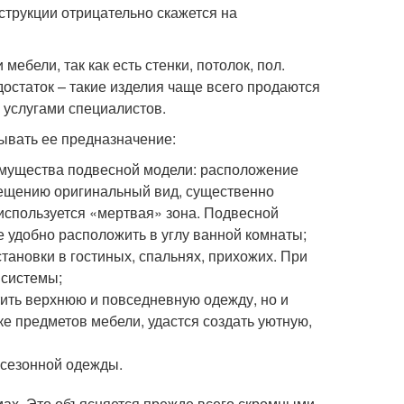
струкции отрицательно скажется на
ебели, так как есть стенки, потолок, пол.
остаток – такие изделия чаще всего продаются
 услугами специалистов.
ывать ее предназначение:
имущества подвесной модели: расположение
мещению оригинальный вид, существенно
используется «мертвая» зона. Подвесной
 удобно расположить в углу ванной комнаты;
тановки в гостиных, спальнях, прихожих. При
 системы;
тить верхнюю и повседневную одежду, но и
ке предметов мебели, удастся создать уютную,
есезонной одежды.
емах. Это объясняется прежде всего скромными