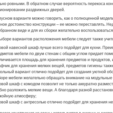
ьно ровными. В обратном случае вероятность перекоса кон
ионировании раздвижных дверей.
пусном варианте можно говорить, как о полноценной модели м
ное достоинство конструкции – ее можно переставлять. Нед
обранном виде и для их сборки желательно воспользоваться
ыборе вариантов расположения мебели следует также учит
овой навесной шкаф лучше всего подойдет для кухни. Пре
дметов мебели по двум стенам с общим углом придает по
личивается площадь для хранения предметов и продуктов, 
фчик для хранения мелких вещей, предметов гигиены также
ольный вариант отлично подойдет для создания уютной обс
оре мебели желательно обращать внимание на модульные
овой шкаф с комодом позволит не только аккуратно размес
бно разложить мелкие вещи. А благодаря разной расстанов
койную атмосферу;
овой шкаф с антресолью отлично подойдет для хранения н
всего конструкция из сосны используется в кухонных сист