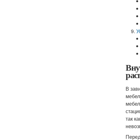
У
Вну
рас
В зав
мебел
мебел
стаци
так к
невоз
Перед