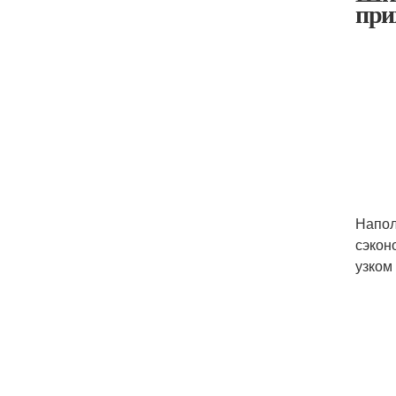
при
Напол
сэкон
узком